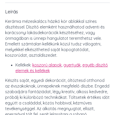
Leírás
Kerámia mézeskalács házikó kör ablakkal színes
díszítéssel. Díszítő elemként használhatod adventi és
karácsonyi lakásdekorációk készítéséhez, vagy
önmagában is ünnepi hangulatot teremthetsz vele.
Emellett számtalan kellékünk közül tudsz válogatni,
melyekkel elkészítheted saját kopogtatódat,
koszorúdat, asztaldíszedet.
Kellékek:
koszorú alapok
,
gyertyák
,
egyéb díszítő
elemek és kellékek
Készíts saját, egyedi dekorációt, öltöztesd otthonod
az évszakoknak, ünnepeknek megfelelő díszbe. Engedd
szabadjára fantáziádat, légy kreatív, alkoss kedvedre,
próbálj ki különböző technikákat. Töltsetek értékes időt
együtt a családdal, közös hobbival, kézműves
tevékenységgel. Az alkotás megnyugtat, ellazít,
energiával tölt fel, segít lelassítani a rohanó