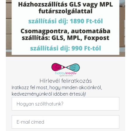
Hírlevél feliratkozás
Iratkozz fel most, hogy minden akciónkról,
kedvezményünkről időben értesülj!
Név
*
Email
cím
*