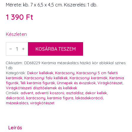
Mérete: kb. 7 x 6,5 x 4,5 cm. Kiszerelés: 1 db.
1 390
Ft
Készleten
Kerámia
mézeskalács
KOSÁRBA TESZEM
házikó
kör
ablakkal
Cikkszám:
DD68229 Kerámia mézeskalács házikó kör ablakkal színes
színes
1 db
7
Kategóriák:
Dekor kellékek
,
Karácsony
,
Karácsonyi 5 cm feletti
x
kerámiák
,
Karácsonyi falu kellékek
,
Karácsonyi kerámiák
,
Kerámia
6,5
figurák
,
Téli kerámia figurák
,
Ünnepek és évszakok
,
Virágkötészet
,
cm
Virágkötészeti díszítőelemek és kellékek
1
Címkék:
advent
,
adventi koszorú
,
asztaldísz
,
dekor kellék
,
db
dekoráció
,
karácsony
,
kerámia figura
,
lakásdekoráció
,
mennyiség
mézeskalács
,
virágkötészet
Leírás