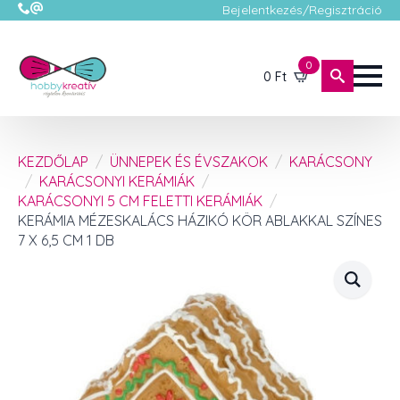
Bejelentkezés/Regisztráció
0
0
Ft
KEZDŐLAP
ÜNNEPEK ÉS ÉVSZAKOK
KARÁCSONY
KARÁCSONYI KERÁMIÁK
KARÁCSONYI 5 CM FELETTI KERÁMIÁK
KERÁMIA MÉZESKALÁCS HÁZIKÓ KÖR ABLAKKAL SZÍNES
7 X 6,5 CM 1 DB