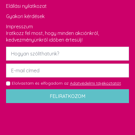
Elállási nyilatkozat
Gyakori kérdések
Impresszum
Iratkozz fel most, hogy minden akciónkról,
kedvezményünkről időben értesülj!
Név
*
Email
*
GDPR
Elolvastam és elfogadom az
Adatvédelmi tájékoztatót
.
*
FELIRATKOZOM