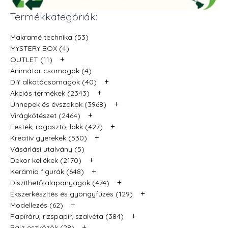
Termékkategóriák:
Makramé technika (53)
MYSTERY BOX (4)
+
OUTLET (11)
Animátor csomagok (4)
+
DIY alkotócsomagok (40)
+
Akciós termékek (2343)
+
Ünnepek és évszakok (3968)
+
Virágkötészet (2464)
+
Festék, ragasztó, lakk (427)
+
Kreatív gyerekek (530)
Vásárlási utalvány (5)
+
Dekor kellékek (2170)
+
Kerámia figurák (648)
+
Díszíthető alapanyagok (474)
+
Ékszerkészítés és gyöngyfűzés (129)
+
Modellezés (62)
+
Papíráru, rizspapír, szalvéta (384)
+
Rajz eszközök (28)