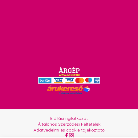
Elállási nyilatkozat
Általános Szerződési Feltételek
Adatvédelmi és cookie tájékoztató