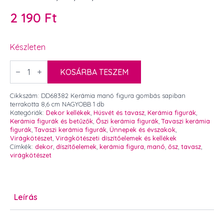
2 190
Ft
Készleten
Kerámia
manó
KOSÁRBA TESZEM
figura
gombás
sapiban
Cikkszám:
DD68382 Kerámia manó figura gombás sapiban
terrakotta
terrakotta 8,6 cm NAGYOBB 1 db
8,6
Kategóriák:
Dekor kellékek
,
Húsvét és tavasz
,
Kerámia figurák
,
cm
Kerámia figurák és betűzők
,
Őszi kerámia figurák
,
Tavaszi kerámia
NAGYOBB
figurák
,
Tavaszi kerámia figurák
,
Ünnepek és évszakok
,
1
Virágkötészet
,
Virágkötészeti díszítőelemek és kellékek
db
Címkék:
dekor
,
díszítőelemek
,
kerámia figura
,
manó
,
ősz
,
tavasz
,
mennyiség
virágkötészet
Leírás