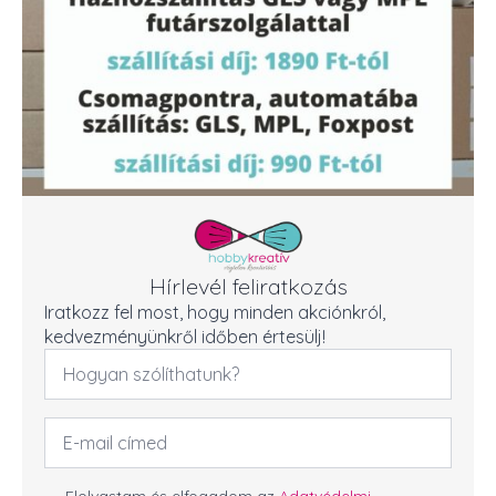
Hírlevél feliratkozás
Iratkozz fel most, hogy minden akciónkról,
kedvezményünkről időben értesülj!
Név
*
Email
cím
*
Elolvastam és elfogadom az
Adatvédelmi