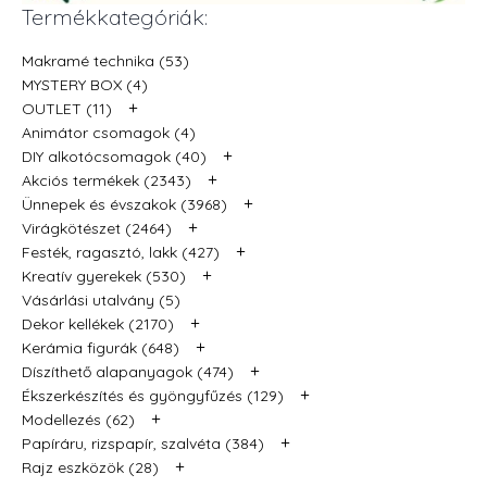
Termékkategóriák:
Makramé technika (53)
MYSTERY BOX (4)
+
OUTLET (11)
Animátor csomagok (4)
+
DIY alkotócsomagok (40)
+
Akciós termékek (2343)
+
Ünnepek és évszakok (3968)
+
Virágkötészet (2464)
+
Festék, ragasztó, lakk (427)
+
Kreatív gyerekek (530)
Vásárlási utalvány (5)
+
Dekor kellékek (2170)
+
Kerámia figurák (648)
+
Díszíthető alapanyagok (474)
+
Ékszerkészítés és gyöngyfűzés (129)
+
Modellezés (62)
+
Papíráru, rizspapír, szalvéta (384)
+
Rajz eszközök (28)