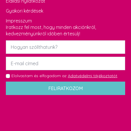
Elállási nyilatkozat
Gyakori kérdések
Impresszum
Iratkozz fel most, hogy minden akciónkról,
kedvezményünkről időben értesülj!
Név
*
Email
*
GDPR
Elolvastam és elfogadom az
Adatvédelmi tájékoztatót
.
*
FELIRATKOZOM