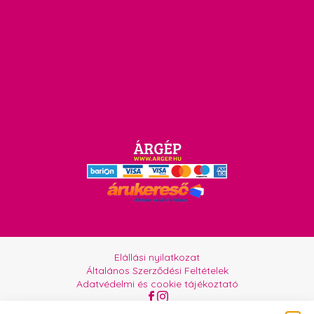
Elállási nyilatkozat
Általános Szerződési Feltételek
Adatvédelmi és cookie tájékoztató
Az oldalt üzemelteti:
Orgabor e.U.