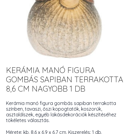
KERÁMIA MANÓ FIGURA
GOMBÁS SAPIBAN TERRAKOTTA
8,6 CM NAGYOBB 1 DB
Kerámia manó figura gombás sapiban terrakotta
színben, tavaszi, őszi kopogtatók, koszorúk,
asztaldíszek, egyéb lakásdekorációk készítéséhez
tökéletes választás.
Mérete: kb. 8,6 x 6,9 x 6,7 cm. Kiszerelés: 1 db.