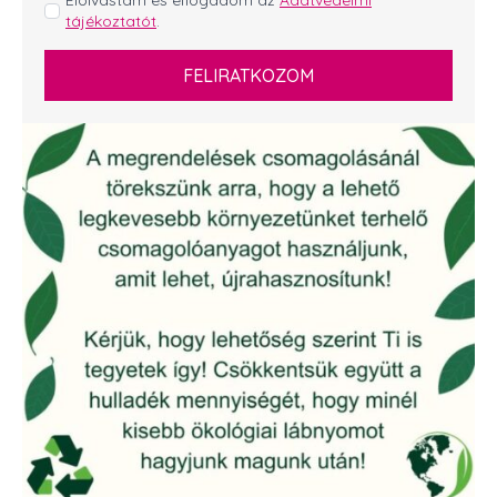
GDPR
tájékoztatót
.
*
FELIRATKOZOM