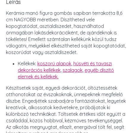
Leírás
Kerámia manó figura gombás sapiban terrakotta 8,6
cm NAGYOBB méretben. Díszítheted vele
kopogtatódat, asztaldíszedet, használhatod
önmagában lakásdekorációként, de ajándéknak is
tökéletes! Emellett számtalan kellékünk közül tudsz
válogatni, melyekkel elkészítheted saját kopogtatódat,
koszorúdat vagy asztaldíszedet.
Kellékek:
koszorú alapok
,
húsvéti és tavaszi
dekorációs kellékek
,
szalagok
,
egyéb díszítő
elemek és kellékek.
Készítsetek saját, egyedi dekorációt, öltöztessétek
otthonotokat az évszakoknak, ünnepeknek megfelelő
díszbe. Engedjétek szabadjára fantáziátokat, legyetek
kreatívok, alkossatok kedvetekre, próbáljatok ki
különböző technikákat. Töltsetek értékes időt együtt a
családdal, közös hobbival, kézműves tevékenységgel.
Az alkotás megnyugtat, ellazít, energiával tölt fel, segít