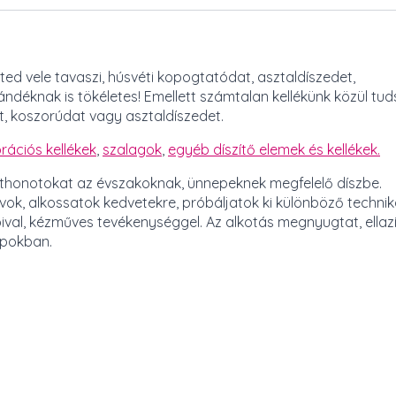
ted vele tavaszi, húsvéti kopogtatódat, asztaldíszedet,
éknak is tökéletes! Emellett számtalan kellékünk közül tud
t, koszorúdat vagy asztaldíszedet.
rációs kellékek
,
szalagok
,
egyéb díszítő elemek és kellékek.
otthonotokat az évszakoknak, ünnepeknek megfelelő díszbe.
vok, alkossatok kedvetekre, próbáljatok ki különböző technik
ival, kézműves tevékenységgel. Az alkotás megnyugtat, ellazí
napokban.