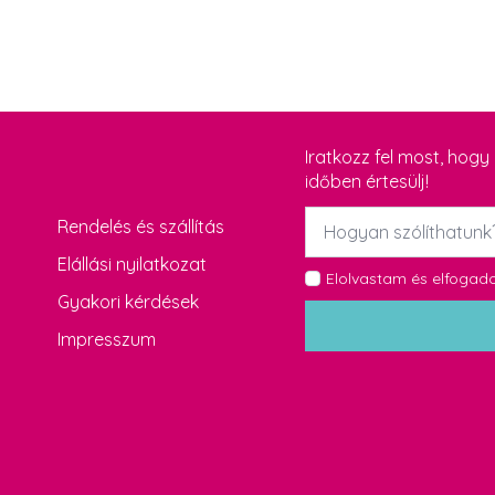
Iratkozz fel most, hog
időben értesülj!
Név
Rendelés és szállítás
*
Elállási nyilatkozat
GDPR
Elolvastam és elfoga
Gyakori kérdések
*
Impresszum