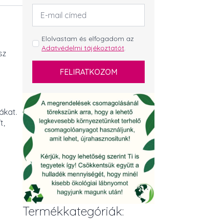
Email
cím
*
GDPR
Elolvastam és elfogadom az
Adatvédelmi tájékoztatót
.
*
sz
FELIRATKOZOM
ákat.
t,
Termékkategóriák: