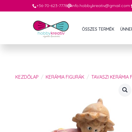
+36-70-623-7778
info.hobbykreativ@gmail.com
ÖSSZES TERMÉK
ÜNNE
KEZDŐLAP
KERÁMIA FIGURÁK
TAVASZI KERÁMIA 