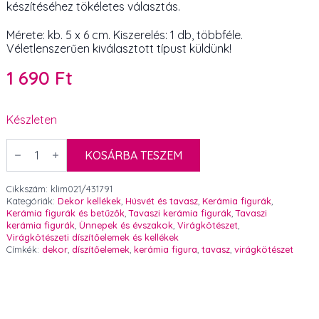
készítéséhez tökéletes választás.
Mérete: kb. 5 x 6 cm. Kiszerelés: 1 db, többféle.
Véletlenszerűen kiválasztott típust küldünk!
1 690
Ft
Készleten
Kerámia
lányka
KOSÁRBA TESZEM
figura
levélen
6
Cikkszám:
klim021/431791
cm
Kategóriák:
Dekor kellékek
,
Húsvét és tavasz
,
Kerámia figurák
,
többféle
Kerámia figurák és betűzők
,
Tavaszi kerámia figurák
,
Tavaszi
1
kerámia figurák
,
Ünnepek és évszakok
,
Virágkötészet
,
db
Virágkötészeti díszítőelemek és kellékek
mennyiség
Címkék:
dekor
,
díszítőelemek
,
kerámia figura
,
tavasz
,
virágkötészet