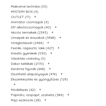
Makramé technika (53)
MYSTERY BOX (4)
+
OUTLET (11)
Animátor csomagok (4)
+
DIY alkotócsomagok (40)
+
Akciós termékek (2343)
+
Ünnepek és évszakok (3968)
+
Virágkötészet (2464)
+
Festék, ragasztó, lakk (427)
+
Kreatív gyerekek (530)
Vásárlási utalvány (5)
+
Dekor kellékek (2170)
+
Kerámia figurák (648)
+
Díszíthető alapanyagok (474)
Ékszerkészítés és gyöngyfűzés (129)
+
+
Modellezés (62)
+
Papíráru, rizspapír, szalvéta (384)
+
Rajz eszközök (28)