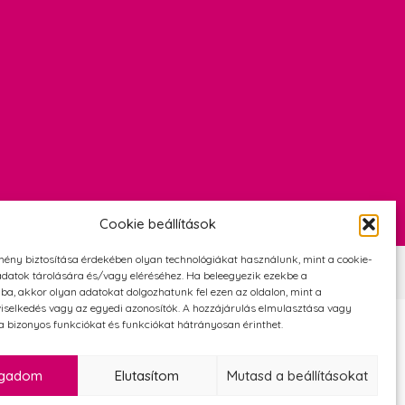
Cookie beállítások
mény biztosítása érdekében olyan technológiákat használunk, mint a cookie-
Szerződési Feltételek
Adatvédelmi és cookie tájékoztató
datok tárolására és/vagy eléréséhez. Ha beleegyezik ezekbe a
ba, akkor olyan adatokat dolgozhatunk fel ezen az oldalon, mint a
iselkedés vagy az egyedi azonosítók. A hozzájárulás elmulasztása vagy
 bizonyos funkciókat és funkciókat hátrányosan érinthet.
ogadom
Elutasítom
Mutasd a beállításokat