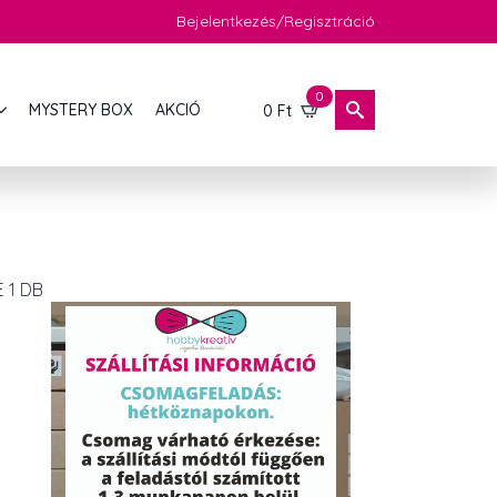
Bejelentkezés/Regisztráció
0
MYSTERY BOX
AKCIÓ
0
Ft
 1 DB