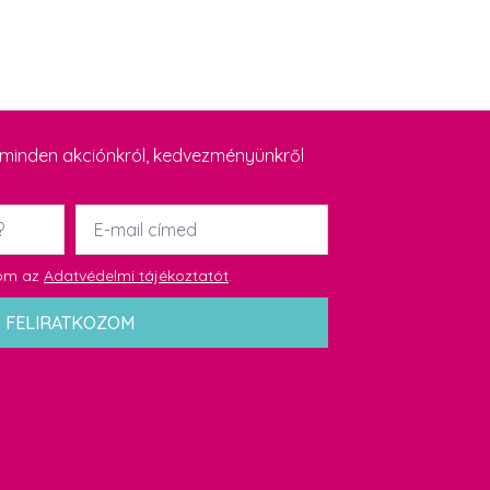
y minden akciónkról, kedvezményünkről
Email
*
dom az
Adatvédelmi tájékoztatót
.
FELIRATKOZOM