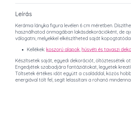
Leírás
Kerámia lányka figura levélen 6 cm méretben. Díszíthe
használhatod önmagában lakásdekorációként, de ajánd
válogatni, melyekkel elkészítheted saját kopogtatóda
Kellékek:
koszorú alapok
,
húsvéti és tavaszi deko
Készítsetek saját, egyedi dekorációt, öltöztessétek 
Engedjétek szabadjára fantáziátokat, legyetek kreatí
Töltsetek értékes időt együtt a családdal, közös hobb
energiával tölt fel, segít lelassítani a rohanó minden