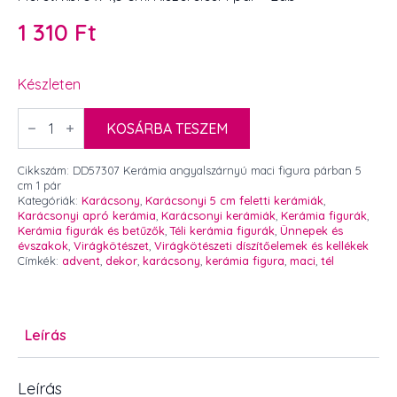
1 310
Ft
Készleten
Kerámia
angyalszárnyú
KOSÁRBA TESZEM
maci
figura
párban
Cikkszám:
DD57307 Kerámia angyalszárnyú maci figura párban 5
5
cm 1 pár
cm
Kategóriák:
Karácsony
,
Karácsonyi 5 cm feletti kerámiák
,
1
Karácsonyi apró kerámia
,
Karácsonyi kerámiák
,
Kerámia figurák
,
pár
Kerámia figurák és betűzők
,
Téli kerámia figurák
,
Ünnepek és
-
évszakok
,
Virágkötészet
,
Virágkötészeti díszítőelemek és kellékek
2db
Címkék:
advent
,
dekor
,
karácsony
,
kerámia figura
,
maci
,
tél
mennyiség
Leírás
Leírás