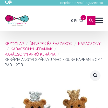
Bejelentkezés/Regisztráció
0
0
Ft
KEZDŐLAP
ÜNNEPEK ÉS ÉVSZAKOK
KARÁCSONY
KARÁCSONYI KERÁMIÁK
KARÁCSONYI APRÓ KERÁMIA
KERÁMIA ANGYALSZÁRNYÚ MACI FIGURA PÁRBAN 5 CM 1
PÁR – 2DB