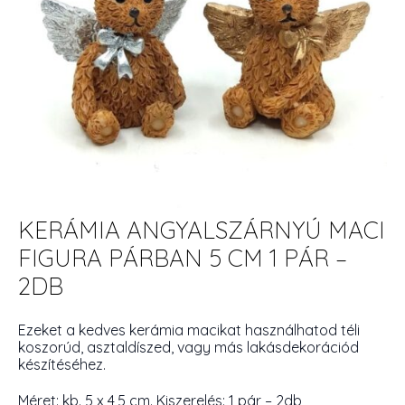
KERÁMIA ANGYALSZÁRNYÚ MACI
FIGURA PÁRBAN 5 CM 1 PÁR –
2DB
Ezeket a kedves kerámia macikat használhatod téli
koszorúd, asztaldíszed, vagy más lakásdekorációd
készítéséhez.
Méret: kb. 5 x 4,5 cm. Kiszerelés: 1 pár – 2db