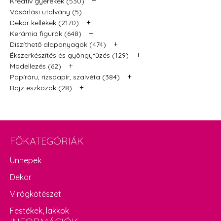
+
Kreatív gyerekek (530)
Vásárlási utalvány (5)
+
Dekor kellékek (2170)
+
Kerámia figurák (648)
+
Díszíthető alapanyagok (474)
+
Ékszerkészítés és gyöngyfűzés (129)
+
Modellezés (62)
+
Papíráru, rizspapír, szalvéta (384)
+
Rajz eszközök (28)
FŐKATEGÓRIÁK
Ünnepek
Dekor
Virágkötészet
Festékek, lakkok