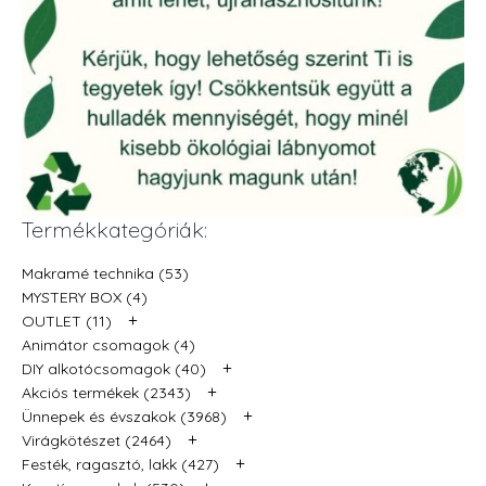
Termékkategóriák:
Makramé technika (53)
MYSTERY BOX (4)
+
OUTLET (11)
Animátor csomagok (4)
+
DIY alkotócsomagok (40)
+
Akciós termékek (2343)
+
Ünnepek és évszakok (3968)
+
Virágkötészet (2464)
+
Festék, ragasztó, lakk (427)