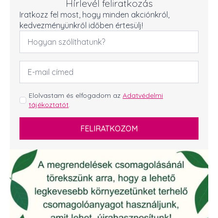
Hírlevél feliratkozás
Iratkozz fel most, hogy minden akciónkról,
kedvezményünkről időben értesülj!
Név
*
Email
cím
*
GDPR
Elolvastam és elfogadom az
Adatvédelmi
tájékoztatót
.
*
FELIRATKOZOM