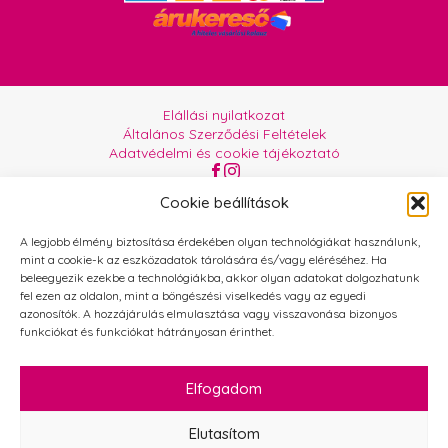
Elállási nyilatkozat
Általános Szerződési Feltételek
Adatvédelmi és cookie tájékoztató
Az oldalt üzemelteti:
Orgabor e.U.
Cookie beállítások
A legjobb élmény biztosítása érdekében olyan technológiákat használunk,
mint a cookie-k az eszközadatok tárolására és/vagy eléréséhez. Ha
beleegyezik ezekbe a technológiákba, akkor olyan adatokat dolgozhatunk
fel ezen az oldalon, mint a böngészési viselkedés vagy az egyedi
azonosítók. A hozzájárulás elmulasztása vagy visszavonása bizonyos
funkciókat és funkciókat hátrányosan érinthet.
Elfogadom
Elutasítom