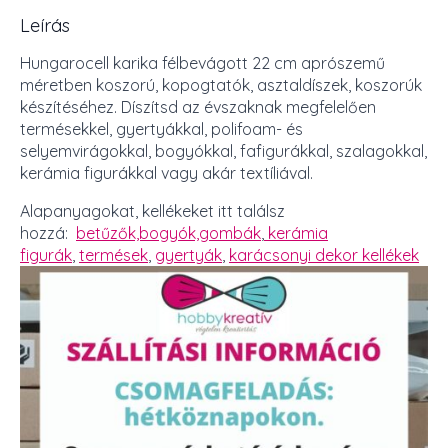
Leírás
Hungarocell karika félbevágott 22 cm aprószemű
méretben koszorú, kopogtatók, asztaldíszek, koszorúk
készítéséhez. Díszítsd az évszaknak megfelelően
termésekkel, gyertyákkal, polifoam- és
selyemvirágokkal, bogyókkal, fafigurákkal, szalagokkal,
kerámia figurákkal vagy akár textíliával.
Alapanyagokat, kellékeket itt találsz
hozzá:
betűzők,bogyók,gombák
,
kerámia
figurák
,
termések
,
gyertyák
,
karácsonyi dekor kellékek