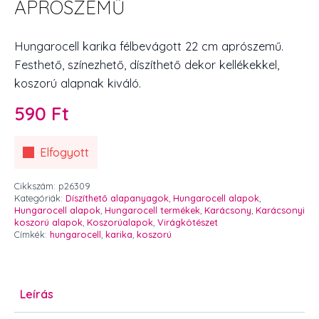
APRÓSZEMŰ
Hungarocell karika félbevágott 22 cm aprószemű.
Festhető, színezhető, díszíthető dekor kellékekkel,
koszorú alapnak kiváló.
590
Ft
Elfogyott
Cikkszám:
p26309
Kategóriák:
Díszíthető alapanyagok
,
Hungarocell alapok
,
Hungarocell alapok
,
Hungarocell termékek
,
Karácsony
,
Karácsonyi
koszorú alapok
,
Koszorúalapok
,
Virágkötészet
Címkék:
hungarocell
,
karika
,
koszorú
Leírás