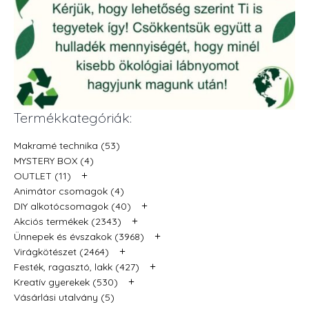
Termékkategóriák:
Makramé technika (53)
MYSTERY BOX (4)
+
OUTLET (11)
Animátor csomagok (4)
+
DIY alkotócsomagok (40)
+
Akciós termékek (2343)
+
Ünnepek és évszakok (3968)
+
Virágkötészet (2464)
+
Festék, ragasztó, lakk (427)
+
Kreatív gyerekek (530)
Vásárlási utalvány (5)