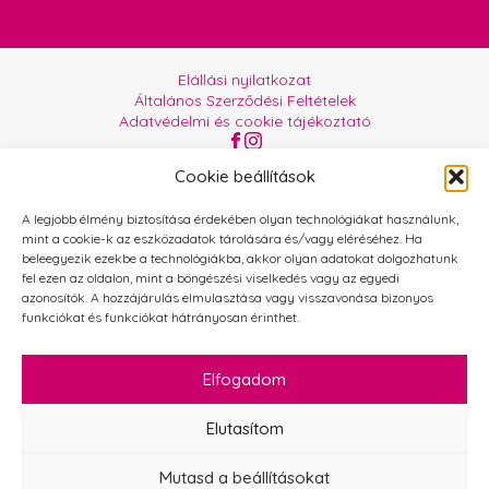
Elállási nyilatkozat
Általános Szerződési Feltételek
Adatvédelmi és cookie tájékoztató
Az oldalt üzemelteti:
Orgabor e.U.
Cookie beállítások
A legjobb élmény biztosítása érdekében olyan technológiákat használunk,
mint a cookie-k az eszközadatok tárolására és/vagy eléréséhez. Ha
beleegyezik ezekbe a technológiákba, akkor olyan adatokat dolgozhatunk
fel ezen az oldalon, mint a böngészési viselkedés vagy az egyedi
azonosítók. A hozzájárulás elmulasztása vagy visszavonása bizonyos
funkciókat és funkciókat hátrányosan érinthet.
Elfogadom
Elutasítom
Mutasd a beállításokat