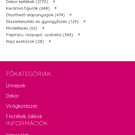
+
Dekor kellékek (2170)
+
Kerámia figurák (648)
+
Díszíthető alapanyagok (474)
+
Ékszerkészítés és gyöngyfűzés (129)
+
Modellezés (62)
+
Papíráru, rizspapír, szalvéta (384)
+
Rajz eszközök (28)
FŐKATEGÓRIÁK
Ünnepek
Dekor
Virágkötészet
Festékek, lakkok
INFORMÁCIÓK
Kapcsolat