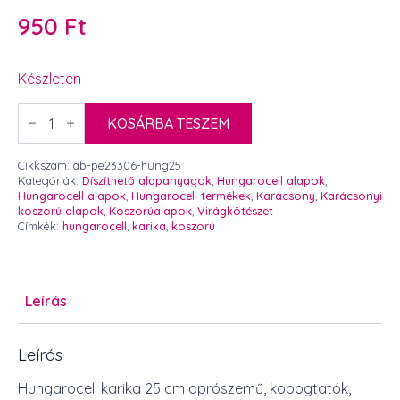
950
Ft
Készleten
Hungarocell
karika
KOSÁRBA TESZEM
25
cm
aprószemű
Cikkszám:
ab-pe23306-hung25
mennyiség
Kategóriák:
Díszíthető alapanyagok
,
Hungarocell alapok
,
Hungarocell alapok
,
Hungarocell termékek
,
Karácsony
,
Karácsonyi
koszorú alapok
,
Koszorúalapok
,
Virágkötészet
Címkék:
hungarocell
,
karika
,
koszorú
Leírás
Leírás
Hungarocell karika 25 cm aprószemű, kopogtatók,