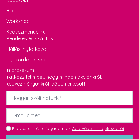
Blog
Workshop
Kedvezményeink
Rendelés és szállítás
Elállási nyilatkozat
Gyakori kérdések
Impresszum
Iratkozz fel most, hogy minden akciónkról,
kedvezményünkről időben értesülj!
Név
*
Email
*
GDPR
Elolvastam és elfogadom az
Adatvédelmi tájékoztatót
.
*