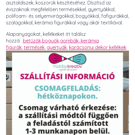
asztaldíszek, koszorúk készítéséhez. Díszítsd az
évszaknak megfelelően termésekkel, gyertyákkal,
polifoam- és selyemvirágokkal, bogyókkal, fafigurákkal,
szalagokkal, kerámia figurákkal vagy akár textíliával.
Alapanyagokat, kellékeket itt találsz
hozzá:
betűzők,bogyók,gombák
,
kerámia
figurák
,
termések
,
gyertyák
,
karácsonyi dekor kellékek