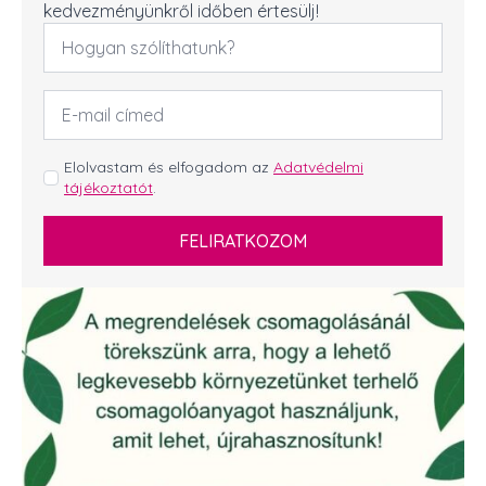
kedvezményünkről időben értesülj!
Név
*
Email
cím
*
GDPR
Elolvastam és elfogadom az
Adatvédelmi
tájékoztatót
.
*
FELIRATKOZOM