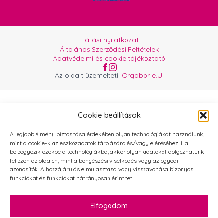
Elállási nyilatkozat
Általános Szerződési Feltételek
Adatvédelmi és cookie tájékoztató
Az oldalt üzemelteti:
Orgabor e.U.
Cookie beállítások
A legjobb élmény biztosítása érdekében olyan technológiákat használunk,
mint a cookie-k az eszközadatok tárolására és/vagy eléréséhez. Ha
beleegyezik ezekbe a technológiákba, akkor olyan adatokat dolgozhatunk
fel ezen az oldalon, mint a böngészési viselkedés vagy az egyedi
azonosítók. A hozzájárulás elmulasztása vagy visszavonása bizonyos
funkciókat és funkciókat hátrányosan érinthet.
Elfogadom