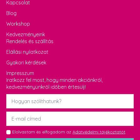
Kapcsolat
Blog
Workshop
Kedvezményeink
Rendelés és szállítás
Elállási nyilatkozat
Gyakori kérdések
Impresszum
Iratkozz fel most, hogy minden akciónkról,
kedvezményünkről időben értesülj!
Név
*
Email
*
GDPR
Elolvastam és elfogadom az
Adatvédelmi tájékoztatót
.
*