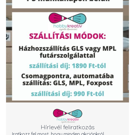
Hírlevél feliratkozás
Iratkozz fel most, hogy minden akciónkról,