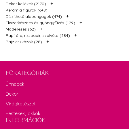
+
Dekor kellékek (2170)
+
Kerámia figurák (648)
+
Díszíthető alapanyagok (474)
+
Ékszerkészítés és gyöngyfűzés (129)
+
Modellezés (62)
+
Papíráru, rizspapír, szalvéta (384)
+
Rajz eszközök (28)
FŐKATEGÓRIÁK
Ünnepek
Dekor
Virágkötészet
Festékek, lakkok
INFORMÁCIÓK