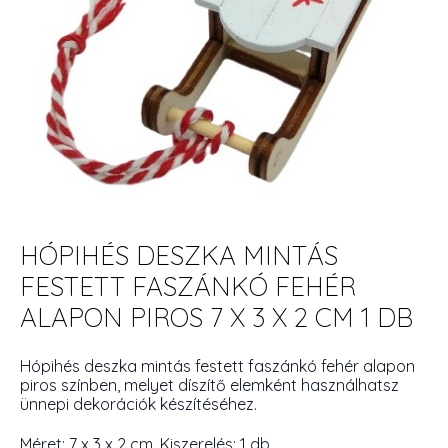
HÓPIHÉS DESZKA MINTÁS
FESTETT FASZÁNKÓ FEHÉR
ALAPON PIROS 7 X 3 X 2 CM 1 DB
Hópihés deszka mintás festett faszánkó fehér alapon
piros színben, melyet díszítő elemként használhatsz
ünnepi dekorációk készítéséhez.
Méret: 7 x 3 x 2 cm. Kiszerelés: 1 db