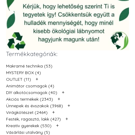
Termékkategóriák:
Makramé technika (53)
MYSTERY BOX (4)
+
OUTLET (11)
Animátor csomagok (4)
+
DIY alkotócsomagok (40)
+
Akciós termékek (2343)
+
Ünnepek és évszakok (3968)
+
Virágkötészet (2464)
+
Festék, ragasztó, lakk (427)
+
Kreatív gyerekek (530)
Vásárlási utalvány (5)