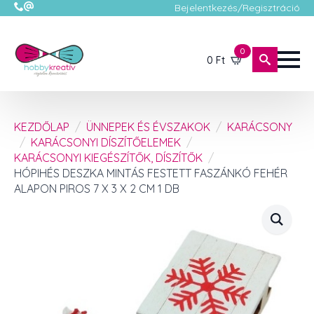
Bejelentkezés/Regisztráció
0
0
Ft
KEZDŐLAP
ÜNNEPEK ÉS ÉVSZAKOK
KARÁCSONY
KARÁCSONYI DÍSZÍTŐELEMEK
KARÁCSONYI KIEGÉSZÍTŐK, DÍSZÍTŐK
HÓPIHÉS DESZKA MINTÁS FESTETT FASZÁNKÓ FEHÉR
ALAPON PIROS 7 X 3 X 2 CM 1 DB