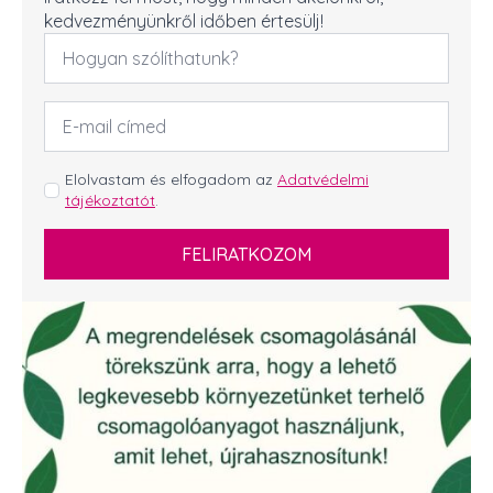
kedvezményünkről időben értesülj!
Név
*
Email
cím
*
GDPR
Elolvastam és elfogadom az
Adatvédelmi
tájékoztatót
.
*
FELIRATKOZOM