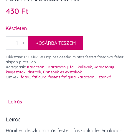
430
Ft
Készleten
Hópihés
deszka
KOSÁRBA TESZEM
mintás
festett
faszánkó
Cikkszám:
ES041861W Hópihés deszka mintás festett faszánkó fehér
fehér
alapon piros 1 db
alapon
Kategóriák:
Karácsony
,
Karácsonyi falu kellékek
,
Karácsonyi
piros
kiegészítők, díszítők
,
Ünnepek és évszakok
7
Címkék:
faáru
,
fafigura
,
festett fafigura
,
karácsony
,
szánkó
x
3
x
2
cm
Leírás
1
db
mennyiség
Leírás
Hópihés deszka mintás festett faszánkó fehér alapon