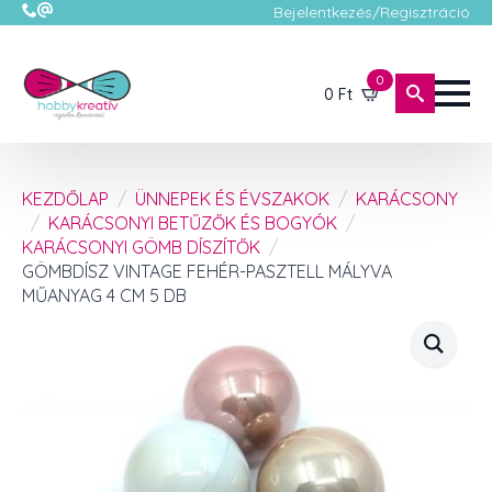
Bejelentkezés/Regisztráció
0
0
Ft
KEZDŐLAP
ÜNNEPEK ÉS ÉVSZAKOK
KARÁCSONY
KARÁCSONYI BETŰZŐK ÉS BOGYÓK
KARÁCSONYI GÖMB DÍSZÍTŐK
GÖMBDÍSZ VINTAGE FEHÉR-PASZTELL MÁLYVA
MŰANYAG 4 CM 5 DB