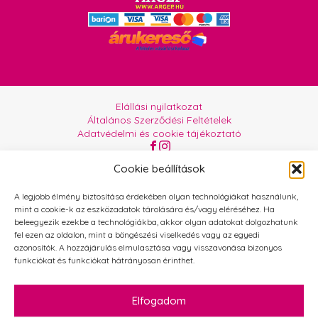
Elállási nyilatkozat
Általános Szerződési Feltételek
Adatvédelmi és cookie tájékoztató
Az oldalt üzemelteti:
Orgabor e.U.
Cookie beállítások
A legjobb élmény biztosítása érdekében olyan technológiákat használunk,
mint a cookie-k az eszközadatok tárolására és/vagy eléréséhez. Ha
beleegyezik ezekbe a technológiákba, akkor olyan adatokat dolgozhatunk
fel ezen az oldalon, mint a böngészési viselkedés vagy az egyedi
azonosítók. A hozzájárulás elmulasztása vagy visszavonása bizonyos
funkciókat és funkciókat hátrányosan érinthet.
Elfogadom