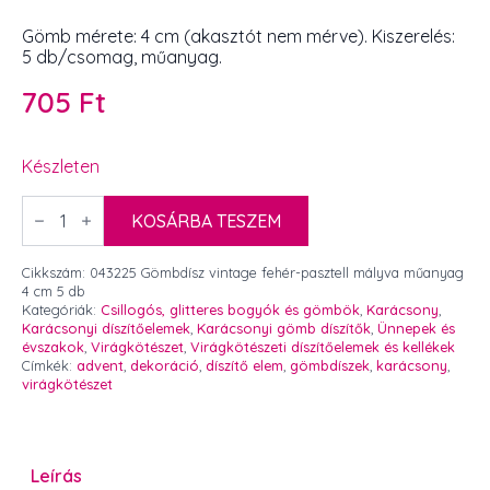
Gömb mérete: 4 cm (akasztót nem mérve). Kiszerelés:
5 db/csomag, műanyag.
705
Ft
Készleten
Gömbdísz
vintage
KOSÁRBA TESZEM
fehér-
pasztell
mályva
Cikkszám:
043225 Gömbdísz vintage fehér-pasztell mályva műanyag
műanyag
4 cm 5 db
4
Kategóriák:
Csillogós, glitteres bogyók és gömbök
,
Karácsony
,
cm
Karácsonyi díszítőelemek
,
Karácsonyi gömb díszítők
,
Ünnepek és
5
évszakok
,
Virágkötészet
,
Virágkötészeti díszítőelemek és kellékek
db
Címkék:
advent
,
dekoráció
,
díszítő elem
,
gömbdíszek
,
karácsony
,
mennyiség
virágkötészet
Leírás