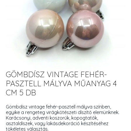
GÖMBDÍSZ VINTAGE FEHÉR-
PASZTELL MÁLYVA MŰANYAG 4
CM 5 DB
Gömbdísz vintage fehér-pasztell mályva színben,
egyike a rengeteg virágkötészeti díszítő elemünknek.
Karácsonyi, adventi koszorúk, kopogtatók,
asztaldíszek, vagy lakásdekoráció készítéséhez
tökéletes választás.