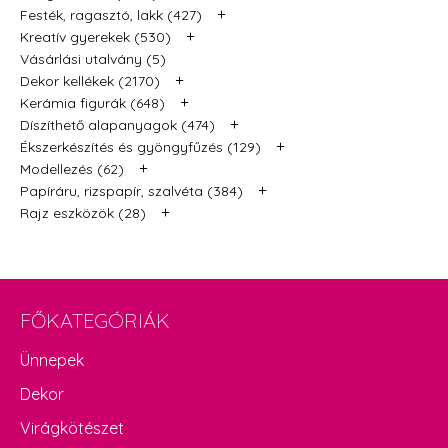
+
Festék, ragasztó, lakk (427)
+
Kreatív gyerekek (530)
Vásárlási utalvány (5)
+
Dekor kellékek (2170)
+
Kerámia figurák (648)
+
Díszíthető alapanyagok (474)
+
Ékszerkészítés és gyöngyfűzés (129)
+
Modellezés (62)
+
Papíráru, rizspapír, szalvéta (384)
+
Rajz eszközök (28)
FŐKATEGÓRIÁK
Ünnepek
Dekor
Virágkötészet