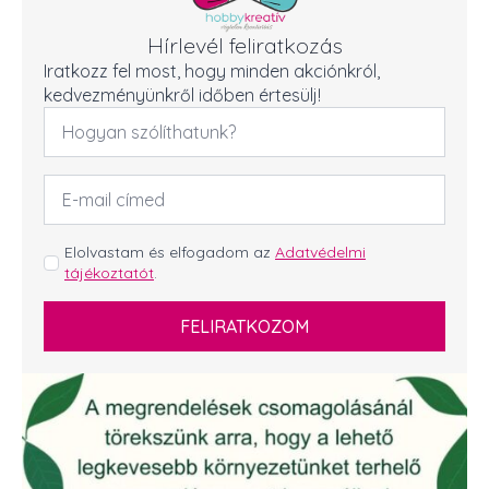
Hírlevél feliratkozás
Iratkozz fel most, hogy minden akciónkról,
kedvezményünkről időben értesülj!
Név
*
Email
cím
*
GDPR
Elolvastam és elfogadom az
Adatvédelmi
tájékoztatót
.
*
FELIRATKOZOM