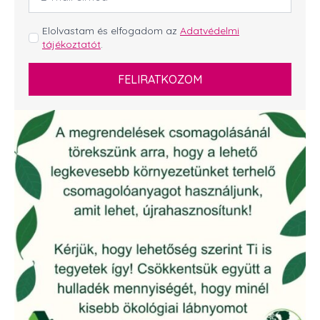
*
GDPR
Elolvastam és elfogadom az
Adatvédelmi
tájékoztatót
.
*
FELIRATKOZOM