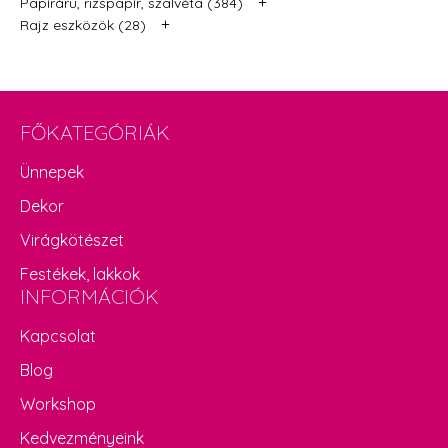
+
Papíráru, rizspapír, szalvéta (384)
+
Rajz eszközök (28)
FŐKATEGÓRIÁK
Ünnepek
Dekor
Virágkötészet
Festékek, lakkok
INFORMÁCIÓK
Kapcsolat
Blog
Workshop
Kedvezményeink