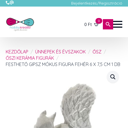
Bejelentkezés/Regisztráció
0
0
Ft
KEZDŐLAP
ÜNNEPEK ÉS ÉVSZAKOK
ŐSZ
ŐSZI KERÁMIA FIGURÁK
FESTHETŐ GIPSZ MÓKUS FIGURA FEHÉR 6 X 7,5 CM 1 DB