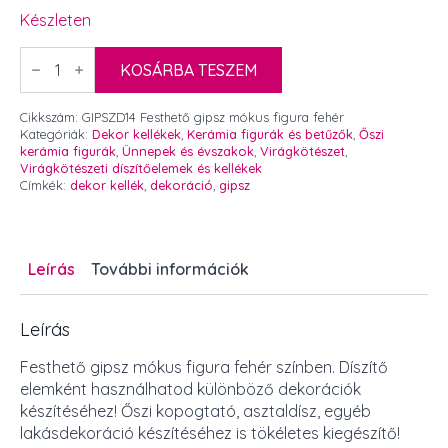
Készleten
Festhető
gipsz
KOSÁRBA TESZEM
mókus
figura
fehér
Cikkszám:
GIPSZD14 Festhető gipsz mókus figura fehér
6
Kategóriák:
Dekor kellékek
,
Kerámia figurák és betűzők
,
Őszi
x
kerámia figurák
,
Ünnepek és évszakok
,
Virágkötészet
,
7,5
Virágkötészeti díszítőelemek és kellékek
cm
Címkék:
dekor kellék
,
dekoráció
,
gipsz
1
db
mennyiség
Leírás
További információk
Leírás
Festhető gipsz mókus figura fehér színben. Díszítő
elemként használhatod különböző dekorációk
készítéséhez! Őszi kopogtató, asztaldísz, egyéb
lakásdekoráció készítéséhez is tökéletes kiegészítő!