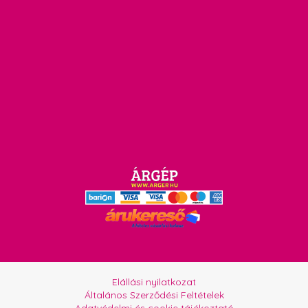
Elállási nyilatkozat
Általános Szerződési Feltételek
Adatvédelmi és cookie tájékoztató