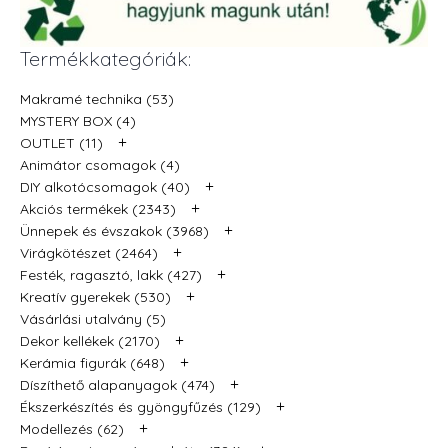
Termékkategóriák:
Makramé technika (53)
MYSTERY BOX (4)
+
OUTLET (11)
Animátor csomagok (4)
+
DIY alkotócsomagok (40)
+
Akciós termékek (2343)
+
Ünnepek és évszakok (3968)
+
Virágkötészet (2464)
+
Festék, ragasztó, lakk (427)
+
Kreatív gyerekek (530)
Vásárlási utalvány (5)
+
Dekor kellékek (2170)
+
Kerámia figurák (648)
+
Díszíthető alapanyagok (474)
+
Ékszerkészítés és gyöngyfűzés (129)
+
Modellezés (62)