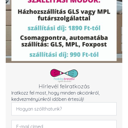
Hírlevél feliratkozás
Iratkozz fel most, hogy minden akciónkról,
kedvezményünkről időben értesülj!
Név
*
Email
cím