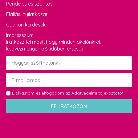
Rendelés és szállítás
Elállási nyilatkozat
Gyakori kérdések
Impresszum
Iratkozz fel most, hogy minden akciónkról,
kedvezményünkről időben értesülj!
Név
*
Email
*
GDPR
Elolvastam és elfogadom az
Adatvédelmi tájékoztatót
.
*
FELIRATKOZOM