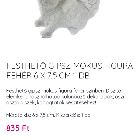
FESTHETŐ GIPSZ MÓKUS FIGURA
FEHÉR 6 X 7,5 CM 1 DB
Festhető gipsz mókus figura fehér színben. Díszítő
elemként használhatod különböző dekorációk, őszi
asztaldíszek, kopogtatók készítéséhez!
Mérete kb.: 6 x 7,5 cm. Kiszerelés: 1 db.
835
Ft