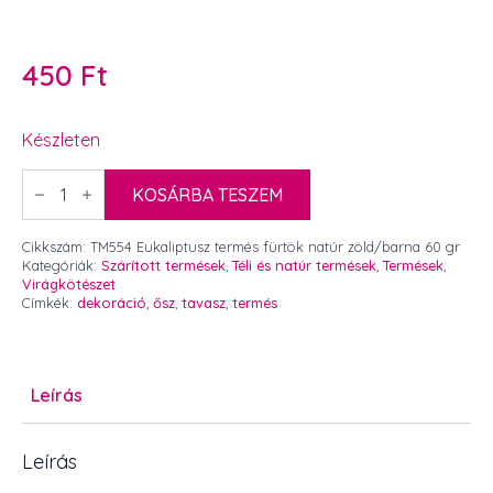
450
Ft
Készleten
Eukaliptusz
termés
KOSÁRBA TESZEM
fürtök
natúr
zöld/barna
Cikkszám:
TM554 Eukaliptusz termés fürtök natúr zöld/barna 60 gr
60
Kategóriák:
Szárított termések
,
Téli és natúr termések
,
Termések
,
gr
Virágkötészet
mennyiség
Címkék:
dekoráció
,
ősz
,
tavasz
,
termés
Leírás
Leírás