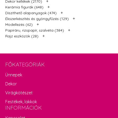
+
Dekor kellékek (2170)
+
Kerámia figurák (648)
+
Díszíthető alapanyagok (474)
+
Ékszerkészítés és gyöngyfűzés (129)
+
Modellezés (62)
+
Papíráru, rizspapír, szalvéta (384)
+
Rajz eszközök (28)
FŐKATEGÓRIÁK
Ünnepek
Dekor
Virágkötészet
Festékek, lakkok
INFORMÁCIÓK
Kapcsolat