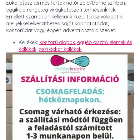
Eukaliptusz termés fürtök natúr zöld/barna színben,
egyike a rengeteg virágkötészeti termésünknek.
Emellett számtalan kellékünk közül tudsz válogatni,
melyekkel elkészítheted saját kopogtatódat,
koszorúdat vagy éppen adventi asztaldíszedet.
Kellékek:
koszorú alapok
,
egyéb díszítő elemek és
kellékek,
őszi dekor kellékek