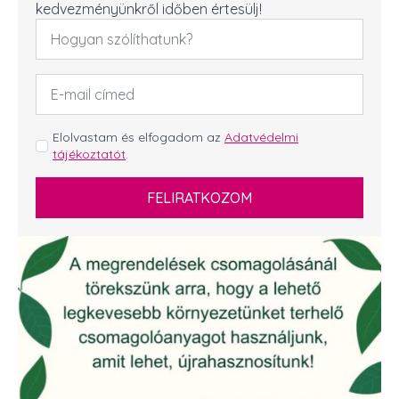
kedvezményünkről időben értesülj!
Név
*
Email
cím
*
GDPR
Elolvastam és elfogadom az
Adatvédelmi
tájékoztatót
.
*
FELIRATKOZOM