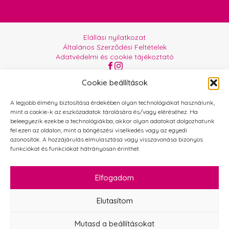
Elállási nyilatkozat
Általános Szerződési Feltételek
Adatvédelmi és cookie tájékoztató
Az oldalt üzemelteti:
Orgabor e.U.
Cookie beállítások
A legjobb élmény biztosítása érdekében olyan technológiákat használunk,
mint a cookie-k az eszközadatok tárolására és/vagy eléréséhez. Ha
beleegyezik ezekbe a technológiákba, akkor olyan adatokat dolgozhatunk
fel ezen az oldalon, mint a böngészési viselkedés vagy az egyedi
azonosítók. A hozzájárulás elmulasztása vagy visszavonása bizonyos
funkciókat és funkciókat hátrányosan érinthet.
Elfogadom
Elutasítom
Mutasd a beállításokat