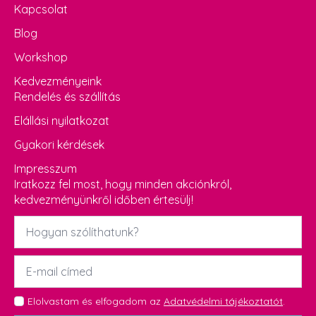
Kapcsolat
Blog
Workshop
Kedvezményeink
Rendelés és szállítás
Elállási nyilatkozat
Gyakori kérdések
Impresszum
Iratkozz fel most, hogy minden akciónkról,
kedvezményünkről időben értesülj!
Név
*
Email
*
GDPR
Elolvastam és elfogadom az
Adatvédelmi tájékoztatót
.