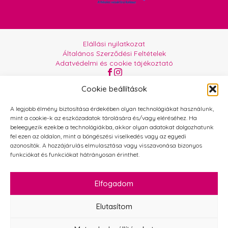
Elállási nyilatkozat
Általános Szerződési Feltételek
Adatvédelmi és cookie tájékoztató
Az oldalt üzemelteti:
Orgabor e.U.
Cookie beállítások
A legjobb élmény biztosítása érdekében olyan technológiákat használunk,
mint a cookie-k az eszközadatok tárolására és/vagy eléréséhez. Ha
beleegyezik ezekbe a technológiákba, akkor olyan adatokat dolgozhatunk
fel ezen az oldalon, mint a böngészési viselkedés vagy az egyedi
azonosítók. A hozzájárulás elmulasztása vagy visszavonása bizonyos
funkciókat és funkciókat hátrányosan érinthet.
Elfogadom
Elutasítom