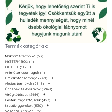
Termékkategóriák:
Makramé technika (53)
MYSTERY BOX (4)
+
OUTLET (11)
Animátor csomagok (4)
+
DIY alkotócsomagok (40)
+
Akciós termékek (2343)
+
Ünnepek és évszakok (3968)
+
Virágkötészet (2464)
+
Festék, ragasztó, lakk (427)
+
Kreatív gyerekek (530)
Vásárlási utalvány (5)