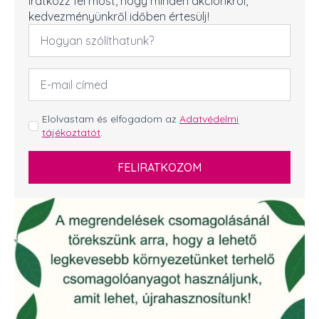
Iratkozz fel most, hogy minden akciónkról,
kedvezményünkről időben értesülj!
Név
*
Email
cím
*
GDPR
Elolvastam és elfogadom az
Adatvédelmi
tájékoztatót
.
*
FELIRATKOZOM