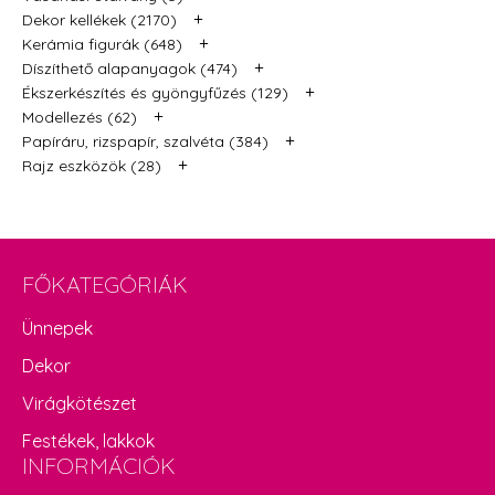
+
Dekor kellékek (2170)
+
Kerámia figurák (648)
+
Díszíthető alapanyagok (474)
+
Ékszerkészítés és gyöngyfűzés (129)
+
Modellezés (62)
+
Papíráru, rizspapír, szalvéta (384)
+
Rajz eszközök (28)
FŐKATEGÓRIÁK
Ünnepek
Dekor
Virágkötészet
Festékek, lakkok
INFORMÁCIÓK