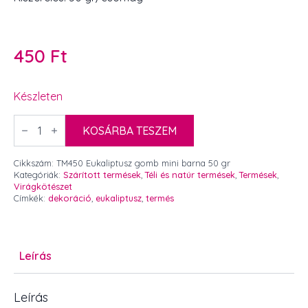
450
Ft
Készleten
Eukaliptusz
gomb
KOSÁRBA TESZEM
mini
barna
50
Cikkszám:
TM450 Eukaliptusz gomb mini barna 50 gr
gr
Kategóriák:
Szárított termések
,
Téli és natúr termések
,
Termések
,
mennyiség
Virágkötészet
Címkék:
dekoráció
,
eukaliptusz
,
termés
Leírás
Leírás