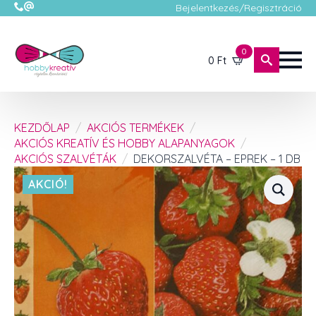
Bejelentkezés/Regisztráció
0
0
Ft
KEZDŐLAP
AKCIÓS TERMÉKEK
AKCIÓS KREATÍV ÉS HOBBY ALAPANYAGOK
AKCIÓS SZALVÉTÁK
DEKORSZALVÉTA – EPREK – 1 DB
AKCIÓ!