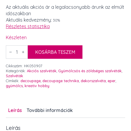
price
price
Az aktuális akciós ár a legalacsonyabb árunk az elmúlt
időszakban
was:
is:
Aktuális kedvezmény:
30%
70 Ft.
49 Ft.
Részletes statisztika
Készleten
Dekorszalvéta
-
KOSÁRBA TESZEM
eprek
-
1
Cikkszám:
HK050907
db
Kategóriák:
Akciós szalvéták
,
Gyümölcsös és zöldséges szalvéták
,
mennyiség
Szalvéták
Címkék:
decoupage
,
decoupage technika
,
dekorszalvéta
,
eper
,
gyümölcs
,
kreativ hobby
Leírás
További információk
Leírás