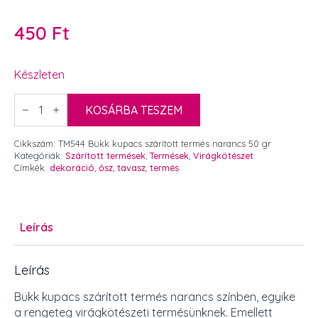
450
Ft
Készleten
Bükk
kupacs
KOSÁRBA TESZEM
szárított
termés
narancs
Cikkszám:
TM544 Bükk kupacs szárított termés narancs 50 gr
50
Kategóriák:
Szárított termések
,
Termések
,
Virágkötészet
gr
Címkék:
dekoráció
,
ősz
,
tavasz
,
termés
mennyiség
Leírás
Leírás
Bükk kupacs szárított termés narancs színben, egyike
a rengeteg virágkötészeti termésünknek. Emellett