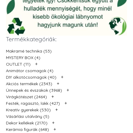
Termékkategóriák:
Makramé technika (53)
MYSTERY BOX (4)
+
OUTLET (11)
Animátor csomagok (4)
+
DIY alkotócsomagok (40)
+
Akciós termékek (2343)
+
Ünnepek és évszakok (3968)
+
Virágkötészet (2464)
+
Festék, ragasztó, lakk (427)
+
Kreatív gyerekek (530)
Vásárlási utalvány (5)
+
Dekor kellékek (2170)
+
Kerámia figurák (648)