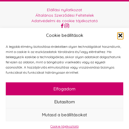
Elállási nyilatkozat
Általános Szerződési Feltételek
Adatvédelmi és cookie tájékoztató
Az oldalt üzemelteti:
Orgabor e.U.
Cookie beállítások
A legjobb élmény biztosítása érdekében olyan technológiákat használunk,
mint a cookie-k az eszközadatok tárolására és/vagy eléréséhez. Ha
beleegyezik ezekbe a technológiákba, akkor olyan adatokat dolgozhatunk
fel ezen az oldalon, mint a böngészési viselkedés vagy az egyedi
azonosítók. A hozzájárulás elmulasztása vagy visszavonása bizonyos
funkciókat és funkciókat hátrányosan érinthet.
Elfogadom
Elutasítom
Mutasd a beállításokat
Cookie tájékoztató