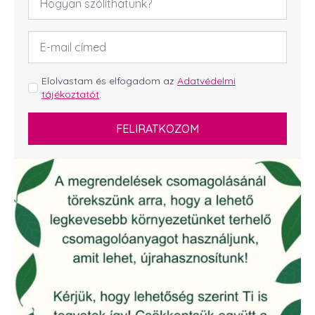
*
Email
cím
*
GDPR
Elolvastam és elfogadom az
Adatvédelmi
tájékoztatót
.
*
FELIRATKOZOM