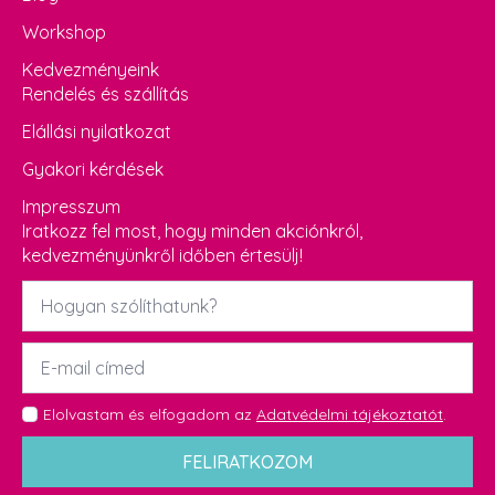
Workshop
Kedvezményeink
Rendelés és szállítás
Elállási nyilatkozat
Gyakori kérdések
Impresszum
Iratkozz fel most, hogy minden akciónkról,
kedvezményünkről időben értesülj!
Név
*
Email
*
GDPR
Elolvastam és elfogadom az
Adatvédelmi tájékoztatót
.
*
FELIRATKOZOM