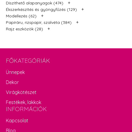
+
Díszíthető alapanyagok (474)
+
Ékszerkészítés és gyöngyfűzés (129)
+
Modellezés (62)
+
Papíráru, rizspapír, szalvéta (384)
+
Rajz eszközök (28)
FŐKATEGÓRIÁK
Ünnepek
Dekor
Virágkötészet
Festékek, lakkok
INFORMÁCIÓK
Kapcsolat
Blog