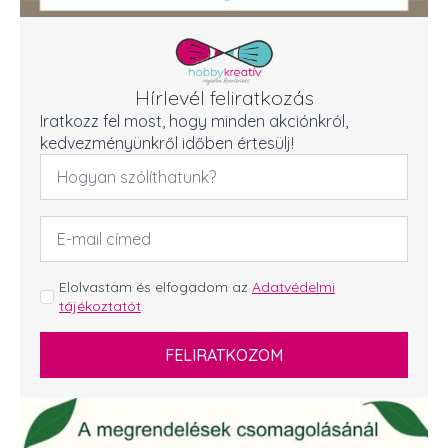
Hírlevél feliratkozás
Iratkozz fel most, hogy minden akciónkról,
kedvezményünkről időben értesülj!
Név
*
Email
cím
*
GDPR
Elolvastam és elfogadom az
Adatvédelmi
tájékoztatót
.
*
FELIRATKOZOM