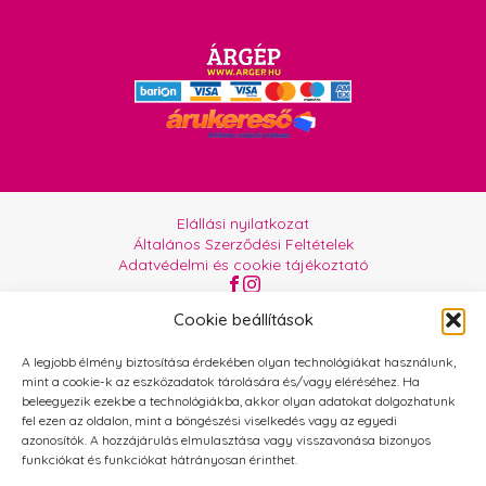
Elállási nyilatkozat
Általános Szerződési Feltételek
Adatvédelmi és cookie tájékoztató
Az oldalt üzemelteti:
Orgabor e.U.
Cookie beállítások
A legjobb élmény biztosítása érdekében olyan technológiákat használunk,
mint a cookie-k az eszközadatok tárolására és/vagy eléréséhez. Ha
beleegyezik ezekbe a technológiákba, akkor olyan adatokat dolgozhatunk
fel ezen az oldalon, mint a böngészési viselkedés vagy az egyedi
azonosítók. A hozzájárulás elmulasztása vagy visszavonása bizonyos
funkciókat és funkciókat hátrányosan érinthet.