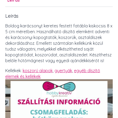
Leírás
Leírás
Boldog karácsonyt keretes festett fatábla kiskocsis 8 x
5 cm méretben. Használható díszítő elemként adventi
és karácsonyi kopogtatók, koszorúk, asztaldíszek
dekorálásához. Emellett számtalan kellékünk közül
tudsz válogatni, melyekkel elkészítheted saját
kopogtatódat, koszorúdat, asztaldíszedet. Készíthetsz
belőle hűtőmágnest vagy egyedi ajándékkísérőt is!
Kellékek:
koszorú alapok
,
gyertyák
,
egyéb díszítő
elemek és kellékek