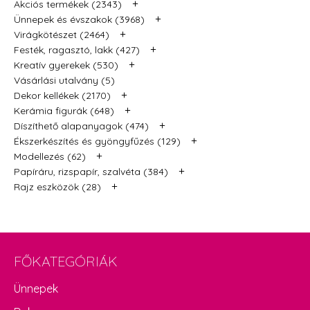
+
Akciós termékek (2343)
+
Ünnepek és évszakok (3968)
+
Virágkötészet (2464)
+
Festék, ragasztó, lakk (427)
+
Kreatív gyerekek (530)
Vásárlási utalvány (5)
+
Dekor kellékek (2170)
+
Kerámia figurák (648)
+
Díszíthető alapanyagok (474)
+
Ékszerkészítés és gyöngyfűzés (129)
+
Modellezés (62)
+
Papíráru, rizspapír, szalvéta (384)
+
Rajz eszközök (28)
FŐKATEGÓRIÁK
Ünnepek