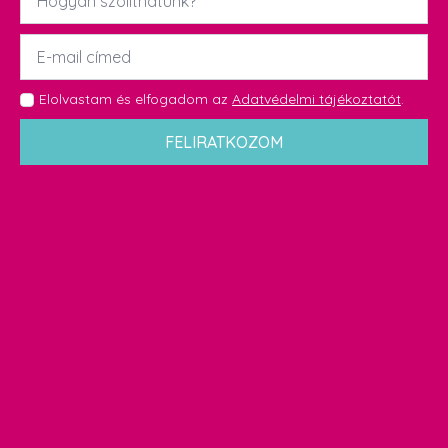
*
Email
*
GDPR
Elolvastam és elfogadom az
Adatvédelmi tájékoztatót
.
*
FELIRATKOZOM