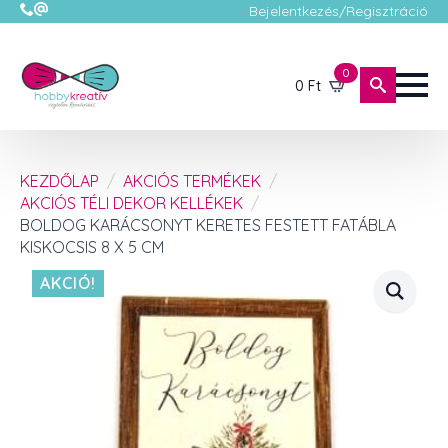
Bejelentkezés/Regisztráció
0
0
Ft
KEZDŐLAP
AKCIÓS TERMÉKEK
AKCIÓS TÉLI DEKOR KELLÉKEK
BOLDOG KARÁCSONYT KERETES FESTETT FATÁBLA
KISKOCSIS 8 X 5 CM
AKCIÓ!