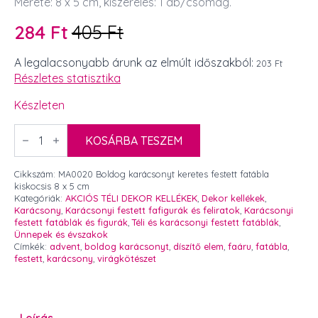
Mérete: 8 x 5 cm, kiszerelés: 1 db/csomag.
284
Ft
405
Ft
Original
Current
price
price
A legalacsonyabb árunk az elmúlt időszakból:
203 Ft
Részletes statisztika
was:
is:
405 Ft.
284 Ft.
Készleten
Boldog
karácsonyt
KOSÁRBA TESZEM
keretes
festett
fatábla
Cikkszám:
MA0020 Boldog karácsonyt keretes festett fatábla
kiskocsis
kiskocsis 8 x 5 cm
8
Kategóriák:
AKCIÓS TÉLI DEKOR KELLÉKEK
,
Dekor kellékek
,
x
Karácsony
,
Karácsonyi festett fafigurák és feliratok
,
Karácsonyi
5
festett fatáblák és figurák
,
Téli és karácsonyi festett fatáblák
,
cm
Ünnepek és évszakok
mennyiség
Címkék:
advent
,
boldog karácsonyt
,
díszítő elem
,
faáru
,
fatábla
,
festett
,
karácsony
,
virágkötészet