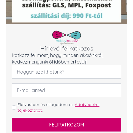
Hírlevél feliratkozás
Iratkozz fel most, hogy minden akciónkról,
kedvezményünkről időben értesülj!
Név
*
Email
cím
*
GDPR
Elolvastam és elfogadom az
Adatvédelmi
tájékoztatót
.
*
FELIRATKOZOM