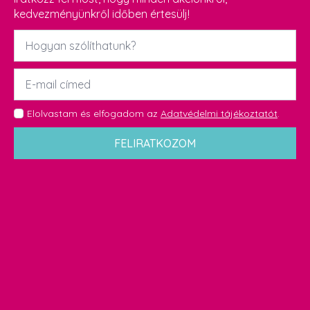
kedvezményünkről időben értesülj!
Név
*
Email
*
GDPR
Elolvastam és elfogadom az
Adatvédelmi tájékoztatót
.
*
FELIRATKOZOM