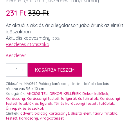
Mérete: 3,5 x 10 cm, kiszerelés: 1 db/csomag.
231
Ft
330
Ft
Original
Current
price
price
Az aktuális akciós ár a legalacsonyabb árunk az elmúlt
időszakban
was:
is:
Aktuális kedvezmény:
30%
330 Ft.
231 Ft.
Részletes statisztika
Készleten
Boldog
karácsonyt
KOSÁRBA TESZEM
festett
fatábla
kockás
Cikkszám:
MA0542 Boldog karácsonyt festett fatábla kockás
rénszarvas
rénszarvas 3,5 x 10 cm
3,5
Kategóriák:
AKCIÓS TÉLI DEKOR KELLÉKEK
,
Dekor kellékek
,
x
Karácsony
,
Karácsonyi festett fafigurák és feliratok
,
Karácsonyi
10
festett fatáblák és figurák
,
Téli és karácsonyi festett fatáblák
,
cm
Ünnepek és évszakok
mennyiség
Címkék:
advent
,
boldog karácsonyt
,
díszítő elem
,
faáru
,
fatábla
,
festett
,
karácsony
,
virágkötészet