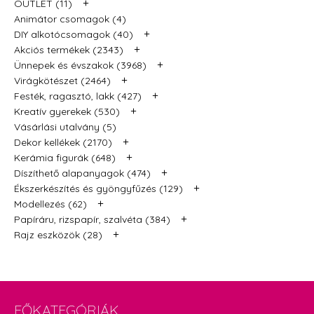
+
OUTLET (11)
Animátor csomagok (4)
+
DIY alkotócsomagok (40)
+
Akciós termékek (2343)
+
Ünnepek és évszakok (3968)
+
Virágkötészet (2464)
+
Festék, ragasztó, lakk (427)
+
Kreatív gyerekek (530)
Vásárlási utalvány (5)
+
Dekor kellékek (2170)
+
Kerámia figurák (648)
+
Díszíthető alapanyagok (474)
+
Ékszerkészítés és gyöngyfűzés (129)
+
Modellezés (62)
+
Papíráru, rizspapír, szalvéta (384)
+
Rajz eszközök (28)
FŐKATEGÓRIÁK