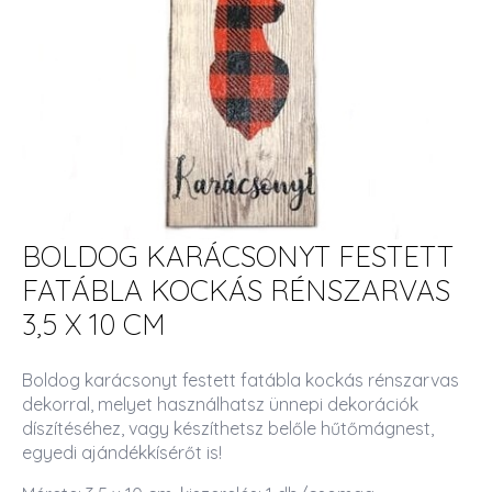
BOLDOG KARÁCSONYT FESTETT
FATÁBLA KOCKÁS RÉNSZARVAS
3,5 X 10 CM
Boldog karácsonyt festett fatábla kockás rénszarvas
dekorral, melyet használhatsz ünnepi dekorációk
díszítéséhez, vagy készíthetsz belőle hűtőmágnest,
egyedi ajándékkísérőt is!