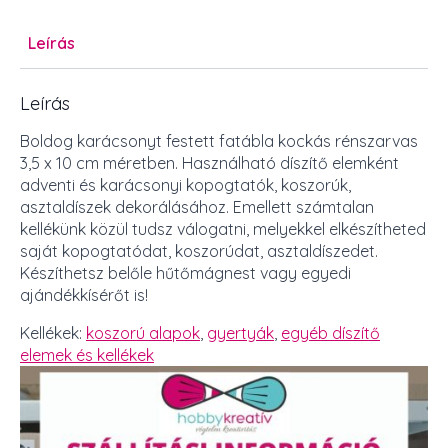
Leírás
Leírás
Boldog karácsonyt festett fatábla kockás rénszarvas
3,5 x 10 cm méretben. Használható díszítő elemként
adventi és karácsonyi kopogtatók, koszorúk,
asztaldíszek dekorálásához. Emellett számtalan
kellékünk közül tudsz válogatni, melyekkel elkészítheted
saját kopogtatódat, koszorúdat, asztaldíszedet.
Készíthetsz belőle hűtőmágnest vagy egyedi
ajándékkísérőt is!
Kellékek:
koszorú alapok
,
gyertyák
,
egyéb díszítő
elemek és kellékek