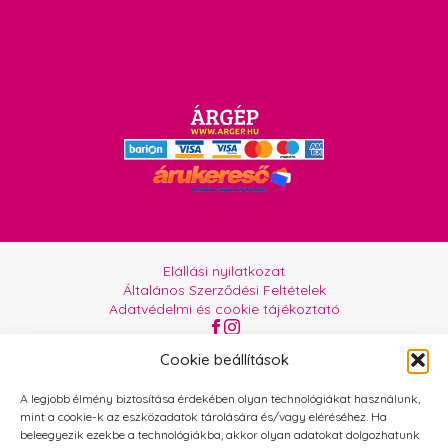
Elállási nyilatkozat
Általános Szerződési Feltételek
Adatvédelmi és cookie tájékoztató
Az oldalt üzemelteti:
Orgabor e.U.
Cookie beállítások
A legjobb élmény biztosítása érdekében olyan technológiákat használunk,
mint a cookie-k az eszközadatok tárolására és/vagy eléréséhez. Ha
beleegyezik ezekbe a technológiákba, akkor olyan adatokat dolgozhatunk