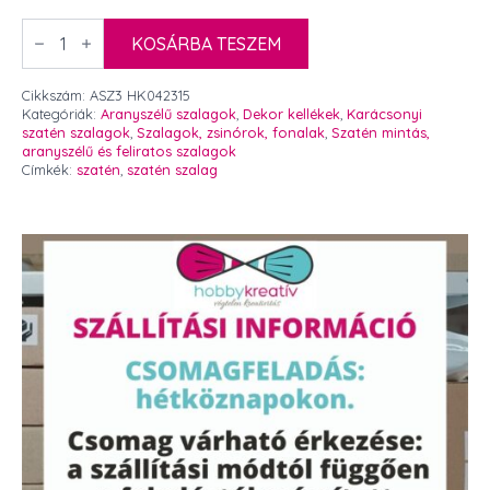
Aranyszélű
szatén
KOSÁRBA TESZEM
szalag
sötétbarna
10mm
Cikkszám:
ASZ3 HK042315
23m
Kategóriák:
Aranyszélű szalagok
,
Dekor kellékek
,
Karácsonyi
mennyiség
szatén szalagok
,
Szalagok, zsinórok, fonalak
,
Szatén mintás,
aranyszélű és feliratos szalagok
Címkék:
szatén
,
szatén szalag