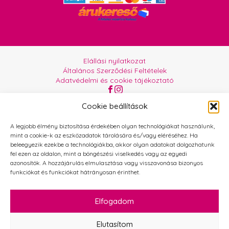
Elállási nyilatkozat
Általános Szerződési Feltételek
Adatvédelmi és cookie tájékoztató
Az oldalt üzemelteti:
Orgabor e.U.
Cookie beállítások
A legjobb élmény biztosítása érdekében olyan technológiákat használunk,
mint a cookie-k az eszközadatok tárolására és/vagy eléréséhez. Ha
beleegyezik ezekbe a technológiákba, akkor olyan adatokat dolgozhatunk
fel ezen az oldalon, mint a böngészési viselkedés vagy az egyedi
azonosítók. A hozzájárulás elmulasztása vagy visszavonása bizonyos
funkciókat és funkciókat hátrányosan érinthet.
Elfogadom
Elutasítom