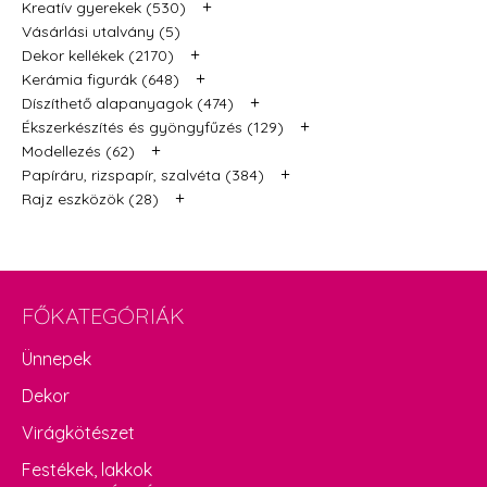
+
Kreatív gyerekek (530)
Vásárlási utalvány (5)
+
Dekor kellékek (2170)
+
Kerámia figurák (648)
+
Díszíthető alapanyagok (474)
+
Ékszerkészítés és gyöngyfűzés (129)
+
Modellezés (62)
+
Papíráru, rizspapír, szalvéta (384)
+
Rajz eszközök (28)
FŐKATEGÓRIÁK
Ünnepek
Dekor
Virágkötészet
Festékek, lakkok