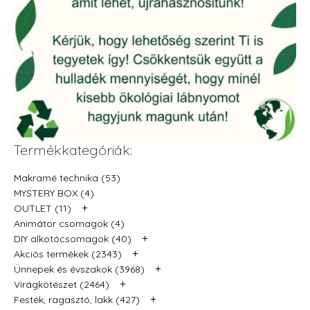
Termékkategóriák:
Makramé technika (53)
MYSTERY BOX (4)
+
OUTLET (11)
Animátor csomagok (4)
+
DIY alkotócsomagok (40)
+
Akciós termékek (2343)
+
Ünnepek és évszakok (3968)
+
Virágkötészet (2464)
+
Festék, ragasztó, lakk (427)