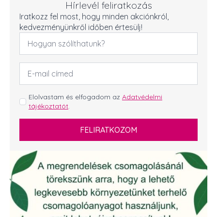
Hírlevél feliratkozás
Iratkozz fel most, hogy minden akciónkról,
kedvezményünkről időben értesülj!
Név
*
Email
cím
*
GDPR
Elolvastam és elfogadom az
Adatvédelmi
tájékoztatót
.
*
FELIRATKOZOM