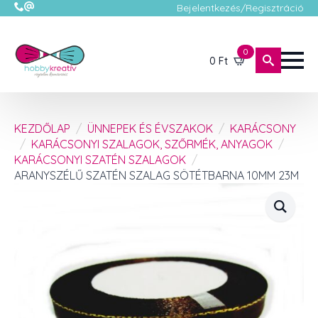
Bejelentkezés/Regisztráció
0
0
Ft
KEZDŐLAP
ÜNNEPEK ÉS ÉVSZAKOK
KARÁCSONY
KARÁCSONYI SZALAGOK, SZŐRMÉK, ANYAGOK
KARÁCSONYI SZATÉN SZALAGOK
ARANYSZÉLŰ SZATÉN SZALAG SÖTÉTBARNA 10MM 23M