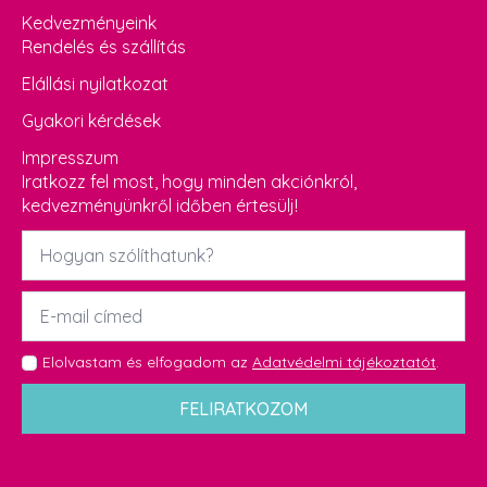
Kedvezményeink
Rendelés és szállítás
Elállási nyilatkozat
Gyakori kérdések
Impresszum
Iratkozz fel most, hogy minden akciónkról,
kedvezményünkről időben értesülj!
Név
*
Email
*
GDPR
Elolvastam és elfogadom az
Adatvédelmi tájékoztatót
.
*
FELIRATKOZOM