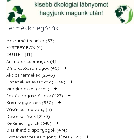
Termékkategóriák:
Makramé technika (53)
MYSTERY BOX (4)
+
OUTLET (11)
Animátor csomagok (4)
+
DIY alkotócsomagok (40)
+
Akciós termékek (2343)
+
Ünnepek és évszakok (3968)
+
Virágkötészet (2464)
+
Festék, ragasztó, lakk (427)
+
Kreatív gyerekek (530)
Vásárlási utalvány (5)
+
Dekor kellékek (2170)
+
Kerámia figurák (648)
+
Díszíthető alapanyagok (474)
+
Ékszerkészítés és gyöngyfűzés (129)