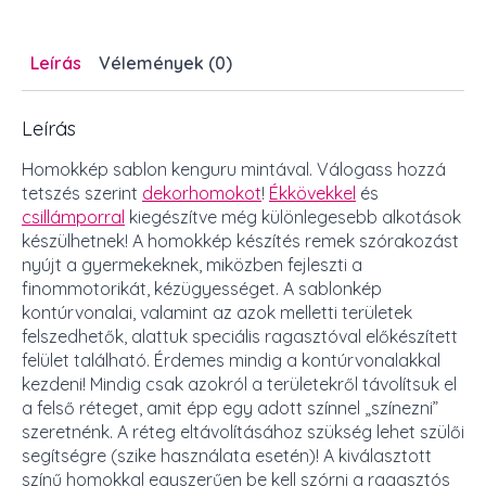
Leírás
Vélemények (0)
Leírás
Homokkép sablon kenguru mintával. Válogass hozzá
tetszés szerint
dekorhomokot
!
Ékkövekkel
és
csillámporral
kiegészítve még különlegesebb alkotások
készülhetnek! A homokkép készítés remek szórakozást
nyújt a gyermekeknek, miközben fejleszti a
finommotorikát, kézügyességet. A sablonkép
kontúrvonalai, valamint az azok melletti területek
felszedhetők, alattuk speciális ragasztóval előkészített
felület található. Érdemes mindig a kontúrvonalakkal
kezdeni! Mindig csak azokról a területekről távolítsuk el
a felső réteget, amit épp egy adott színnel „színezni”
szeretnénk. A réteg eltávolításához szükség lehet szülői
segítségre (szike használata esetén)! A kiválasztott
színű homokkal egyszerűen be kell szórni a ragasztós