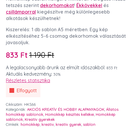
tetszés szerint
dekorhomokot
!
Ékkövekkel
és
csillámporral
kiegészítve még különlegesebb
alkotások készülhetnek!
Kiszerelés: 1 db sablon A5 méretben. Egy kép
elkészítéséhez 5-6 csomag dekorhomok választását
javasoljuk.
833
Ft
1 190
Ft
Original
Current
price
price
A legalacsonyabb árunk az elmúlt időszakból:
833 Ft
Aktuális kedvezmény:
30%
was:
is:
Részletes statisztika
1
833 Ft.
Elfogyott
190 Ft.
Cikkszám:
HKS66
Kategóriák:
AKCIÓS KREATÍV ÉS HOBBY ALAPANYAGOK
,
Állatos
homokkép sablonok
,
Homokkép készítés kellékei
,
Homokkép
sablonok
,
Kreatív gyerekek
Címkék:
homokkép
,
kreativ
,
kreatív gyerek
,
sablon