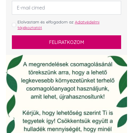
Email
cím
*
GDPR
Elolvastam és elfogadom az
Adatvédelmi
tájékoztatót
.
*
FELIRATKOZOM