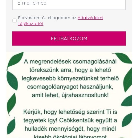
cím
*
GDPR
Elolvastam és elfogadom az
Adatvédelmi
tájékoztatót
.
*
FELIRATKOZOM