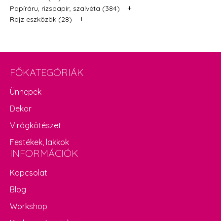
+
Papíráru, rizspapír, szalvéta (384)
+
Rajz eszközök (28)
FŐKATEGÓRIÁK
Ünnepek
Dekor
Virágkötészet
Festékek, lakkok
INFORMÁCIÓK
Kapcsolat
Blog
Workshop