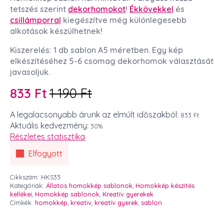
tetszés szerint
dekorhomokot
!
Ékkövekkel
és
csillámporral
kiegészítve még különlegesebb
alkotások készülhetnek!
Kiszerelés: 1 db sablon A5 méretben. Egy kép
elkészítéséhez 5-6 csomag dekorhomok választását
javasoljuk.
833
Ft
1 190
Ft
Original
Current
price
price
A legalacsonyabb árunk az elmúlt időszakból:
833 Ft
Aktuális kedvezmény:
30%
was:
is:
Részletes statisztika
1
833 Ft.
Elfogyott
190 Ft.
Cikkszám:
HKS33
Kategóriák:
Állatos homokkép sablonok
,
Homokkép készítés
kellékei
,
Homokkép sablonok
,
Kreatív gyerekek
Címkék:
homokkép
,
kreativ
,
kreatív gyerek
,
sablon