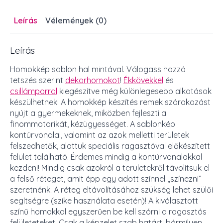
Leírás
Vélemények (0)
Leírás
Homokkép sablon hal mintával. Válogass hozzá
tetszés szerint
dekorhomokot
!
Ékkövekkel
és
csillámporral
kiegészítve még különlegesebb alkotások
készülhetnek! A homokkép készítés remek szórakozást
nyújt a gyermekeknek, miközben fejleszti a
finommotorikát, kézügyességet. A sablonkép
kontúrvonalai, valamint az azok melletti területek
felszedhetők, alattuk speciális ragasztóval előkészített
felület található. Érdemes mindig a kontúrvonalakkal
kezdeni! Mindig csak azokról a területekről távolítsuk el
a felső réteget, amit épp egy adott színnel „színezni”
szeretnénk. A réteg eltávolításához szükség lehet szülői
segítségre (szike használata esetén)! A kiválasztott
színű homokkal egyszerűen be kell szórni a ragasztós
felületeteket. Csak a képzelet szab határt, bármilyen