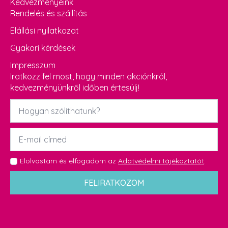
Kedvezményeink
Rendelés és szállítás
Elállási nyilatkozat
Gyakori kérdések
Impresszum
Iratkozz fel most, hogy minden akciónkról,
kedvezményünkről időben értesülj!
Név
*
Email
*
GDPR
Elolvastam és elfogadom az
Adatvédelmi tájékoztatót
.
*
FELIRATKOZOM