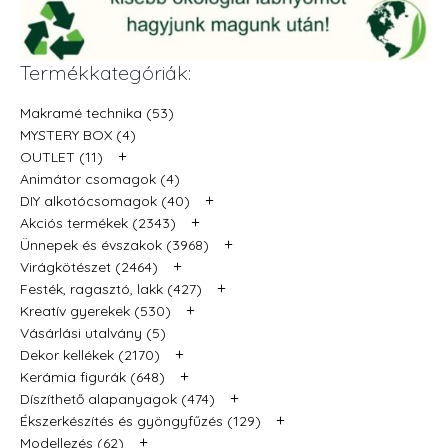
Termékkategóriák:
Makramé technika (53)
MYSTERY BOX (4)
+
OUTLET (11)
Animátor csomagok (4)
+
DIY alkotócsomagok (40)
+
Akciós termékek (2343)
+
Ünnepek és évszakok (3968)
+
Virágkötészet (2464)
+
Festék, ragasztó, lakk (427)
+
Kreatív gyerekek (530)
Vásárlási utalvány (5)
+
Dekor kellékek (2170)
+
Kerámia figurák (648)
+
Díszíthető alapanyagok (474)
+
Ékszerkészítés és gyöngyfűzés (129)
+
Modellezés (62)