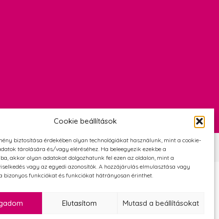
Cookie beállítások
mény biztosítása érdekében olyan technológiákat használunk, mint a cookie-
Szerződési Feltételek
Adatvédelmi és cookie tájékoztató
datok tárolására és/vagy eléréséhez. Ha beleegyezik ezekbe a
ba, akkor olyan adatokat dolgozhatunk fel ezen az oldalon, mint a
iselkedés vagy az egyedi azonosítók. A hozzájárulás elmulasztása vagy
 bizonyos funkciókat és funkciókat hátrányosan érinthet.
ogadom
Elutasítom
Mutasd a beállításokat