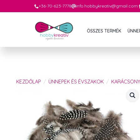
+36-70-623-7778
info.hobbykreativ@gmail.com
ÖSSZES TERMÉK
ÜNNE
KEZDŐLAP
ÜNNEPEK ÉS ÉVSZAKOK
KARÁCSON