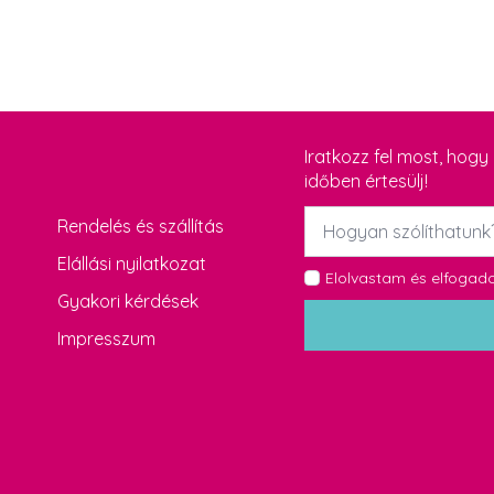
Iratkozz fel most, hog
időben értesülj!
Név
Rendelés és szállítás
*
Elállási nyilatkozat
GDPR
Elolvastam és elfoga
Gyakori kérdések
*
Impresszum