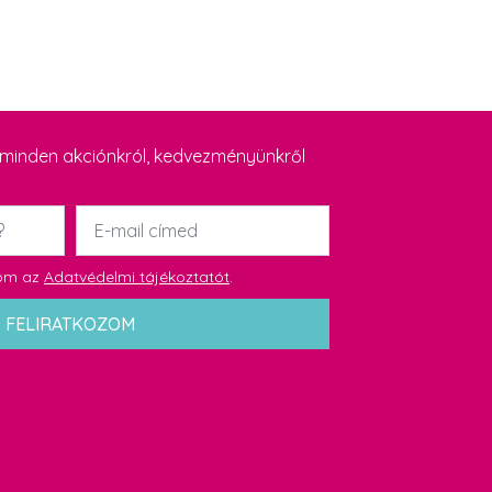
y minden akciónkról, kedvezményünkről
Email
*
dom az
Adatvédelmi tájékoztatót
.
FELIRATKOZOM