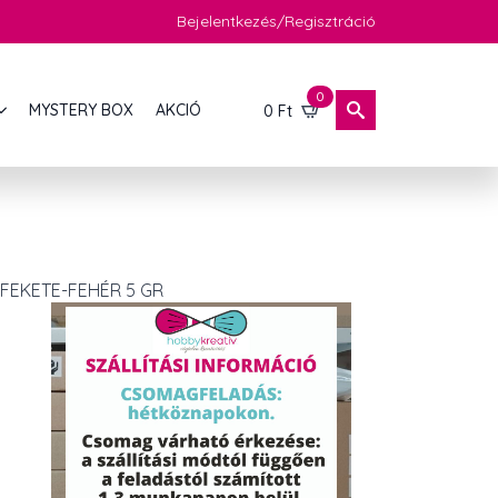
Bejelentkezés/Regisztráció
0
MYSTERY BOX
AKCIÓ
0
Ft
FEKETE-FEHÉR 5 GR