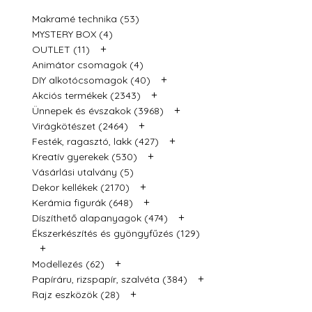
Makramé technika (53)
MYSTERY BOX (4)
+
OUTLET (11)
Animátor csomagok (4)
+
DIY alkotócsomagok (40)
+
Akciós termékek (2343)
+
Ünnepek és évszakok (3968)
+
Virágkötészet (2464)
+
Festék, ragasztó, lakk (427)
+
Kreatív gyerekek (530)
Vásárlási utalvány (5)
+
Dekor kellékek (2170)
+
Kerámia figurák (648)
+
Díszíthető alapanyagok (474)
Ékszerkészítés és gyöngyfűzés (129)
+
+
Modellezés (62)
+
Papíráru, rizspapír, szalvéta (384)
+
Rajz eszközök (28)