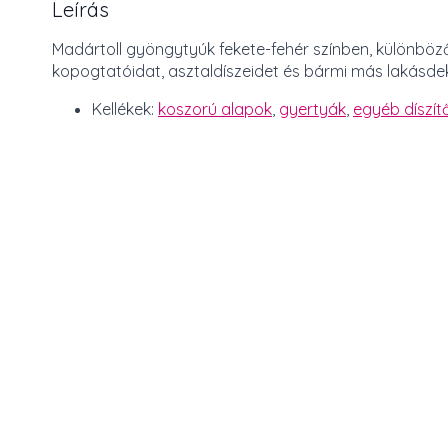
Leírás
Madártoll gyöngytyúk fekete-fehér színben, különböz
kopogtatóidat, asztaldíszeidet és bármi más lakásde
Kellékek:
koszorú alapok
,
gyertyák
,
egyéb díszít