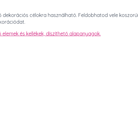
ő dekorációs célokra használható. Feldobhatod vele koszorúi
korációdat.
ő elemek és kellékek,
díszíthető alapanyagok.