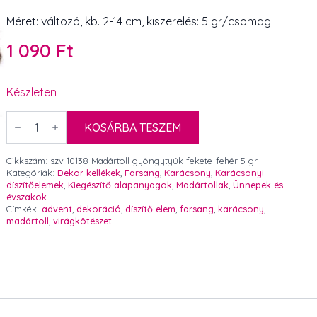
Méret: változó, kb. 2-14 cm, kiszerelés: 5 gr/csomag.
1 090
Ft
Készleten
Madártoll
gyöngytyúk
KOSÁRBA TESZEM
fekete-
fehér
5
Cikkszám:
szv-10138 Madártoll gyöngytyúk fekete-fehér 5 gr
gr
Kategóriák:
Dekor kellékek
,
Farsang
,
Karácsony
,
Karácsonyi
mennyiség
díszítőelemek
,
Kiegészítő alapanyagok
,
Madártollak
,
Ünnepek és
évszakok
Címkék:
advent
,
dekoráció
,
díszítő elem
,
farsang
,
karácsony
,
madártoll
,
virágkötészet