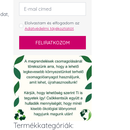
Email
cím
*
dat,
GDPR
Elolvastam és elfogadom az
Adatvédelmi tájékoztatót
.
*
FELIRATKOZOM
Termékkategóriák: