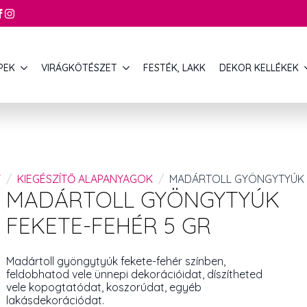
PEK
VIRÁGKÖTÉSZET
FESTÉK, LAKK
DEKOR KELLÉKEK
Y
KIEGÉSZÍTŐ ALAPANYAGOK
MADÁRTOLL GYÖNGYTYÚK 
MADÁRTOLL GYÖNGYTYÚK
FEKETE-FEHÉR 5 GR
Madártoll gyöngytyúk fekete-fehér színben,
feldobhatod vele ünnepi dekorációidat, díszítheted
vele kopogtatódat, koszorúdat, egyéb
lakásdekorációdat.