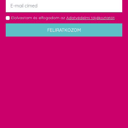
Email
*
GDPR
Elolvastam és elfogadom az
Adatvédelmi tájékoztatót
.
*
FELIRATKOZOM