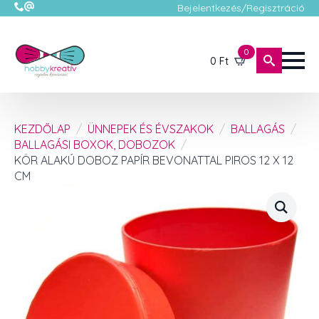
Bejelentkezés/Regisztráció
0
0
Ft
KEZDŐLAP
ÜNNEPEK ÉS ÉVSZAKOK
BALLAGÁS
BALLAGÁSI BOXOK, DOBOZOK
KÖR ALAKÚ DOBOZ PAPÍR BEVONATTAL PIROS 12 X 12
CM