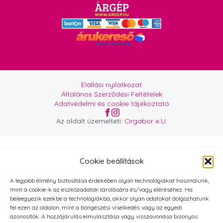
Elállási nyilatkozat
Általános Szerződési Feltételek
Adatvédelmi és cookie tájékoztató
Az oldalt üzemelteti:
Orgabor e.U.
Cookie beállítások
A legjobb élmény biztosítása érdekében olyan technológiákat használunk,
mint a cookie-k az eszközadatok tárolására és/vagy eléréséhez. Ha
beleegyezik ezekbe a technológiákba, akkor olyan adatokat dolgozhatunk
fel ezen az oldalon, mint a böngészési viselkedés vagy az egyedi
azonosítók. A hozzájárulás elmulasztása vagy visszavonása bizonyos