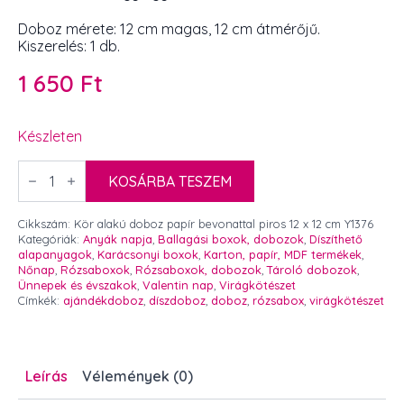
Doboz mérete: 12 cm magas, 12 cm átmérőjű.
Kiszerelés: 1 db.
1 650
Ft
Készleten
Kör
alakú
KOSÁRBA TESZEM
doboz
papír
bevonattal
Cikkszám:
Kör alakú doboz papír bevonattal piros 12 x 12 cm Y1376
piros
Kategóriák:
Anyák napja
,
Ballagási boxok, dobozok
,
Díszíthető
12
alapanyagok
,
Karácsonyi boxok
,
Karton, papír, MDF termékek
,
x
Nőnap
,
Rózsaboxok
,
Rózsaboxok, dobozok
,
Tároló dobozok
,
12
Ünnepek és évszakok
,
Valentin nap
,
Virágkötészet
cm
Címkék:
ajándékdoboz
,
díszdoboz
,
doboz
,
rózsabox
,
virágkötészet
mennyiség
Leírás
Vélemények (0)