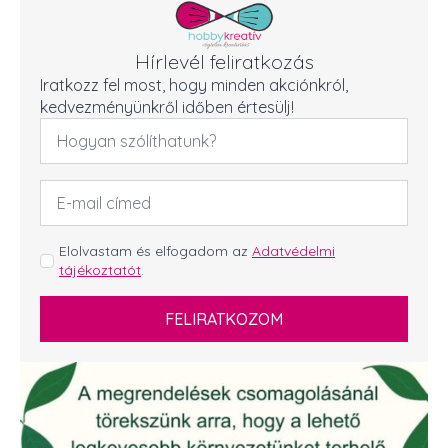
Hírlevél feliratkozás
Iratkozz fel most, hogy minden akciónkról,
kedvezményünkről időben értesülj!
Név
*
Email
cím
*
GDPR
Elolvastam és elfogadom az
Adatvédelmi
tájékoztatót
.
*
FELIRATKOZOM