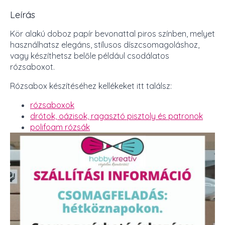
Leírás
Kör alakú doboz papír bevonattal piros színben, melyet
használhatsz elegáns, stílusos díszcsomagoláshoz,
vagy készíthetsz belőle például csodálatos
rózsaboxot.
Rózsabox készítéséhez kellékeket itt találsz:
rózsaboxok
drótok, oázisok, ragasztó pisztoly és patronok
polifoam rózsák