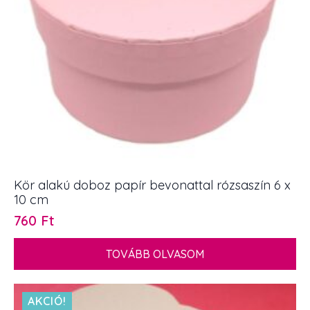
Kör alakú doboz papír bevonattal rózsaszín 6 x
10 cm
760
Ft
TOVÁBB OLVASOM
AKCIÓ!