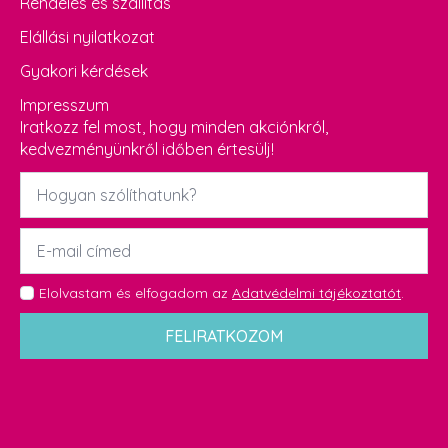
Rendelés és szállítás
Elállási nyilatkozat
Gyakori kérdések
Impresszum
Iratkozz fel most, hogy minden akciónkról,
kedvezményünkről időben értesülj!
Név
*
Email
*
GDPR
Elolvastam és elfogadom az
Adatvédelmi tájékoztatót
.
*
FELIRATKOZOM