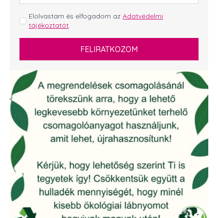
*
GDPR
Elolvastam és elfogadom az
Adatvédelmi
tájékoztatót
.
*
FELIRATKOZOM