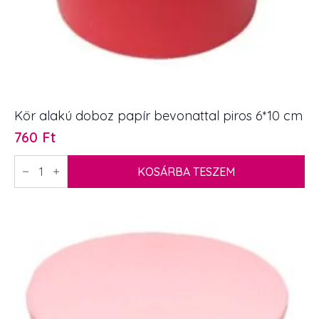
Kör alakú doboz papír bevonattal piros 6*10 cm
760
Ft
Kör
alakú
KOSÁRBA TESZEM
doboz
papír
bevonattal
piros
6*10
cm
mennyiség