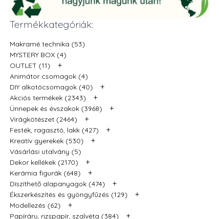
Termékkategóriák:
Makramé technika (53)
MYSTERY BOX (4)
+
OUTLET (11)
Animátor csomagok (4)
+
DIY alkotócsomagok (40)
+
Akciós termékek (2343)
+
Ünnepek és évszakok (3968)
+
Virágkötészet (2464)
+
Festék, ragasztó, lakk (427)
+
Kreatív gyerekek (530)
Vásárlási utalvány (5)
+
Dekor kellékek (2170)
+
Kerámia figurák (648)
+
Díszíthető alapanyagok (474)
+
Ékszerkészítés és gyöngyfűzés (129)
+
Modellezés (62)
+
Papíráru, rizspapír, szalvéta (384)