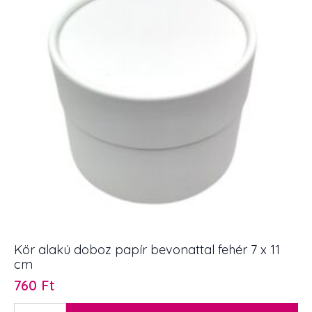
cm
mennyiség
Kör alakú doboz papír bevonattal fehér 7 x 11
cm
760
Ft
Kör