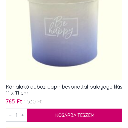
Kör alakú doboz papír bevonattal balayage lilás
11 x 11 cm
765
Ft
1 530
Ft
Original
Current
price
price
Kör
alakú
KOSÁRBA TESZEM
was:
is:
doboz
1
765 Ft.
papír