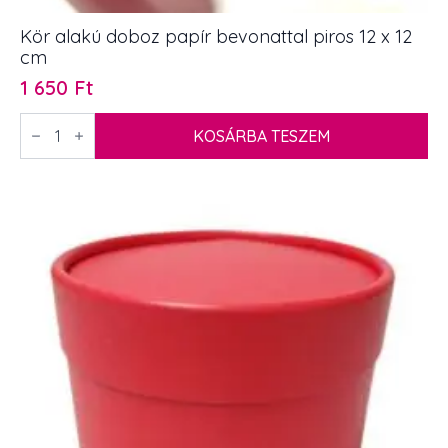
Kör alakú doboz papír bevonattal piros 12 x 12
cm
1 650
Ft
Kör
alakú
KOSÁRBA TESZEM
doboz
papír
bevonattal
piros
12
x
12
cm
mennyiség