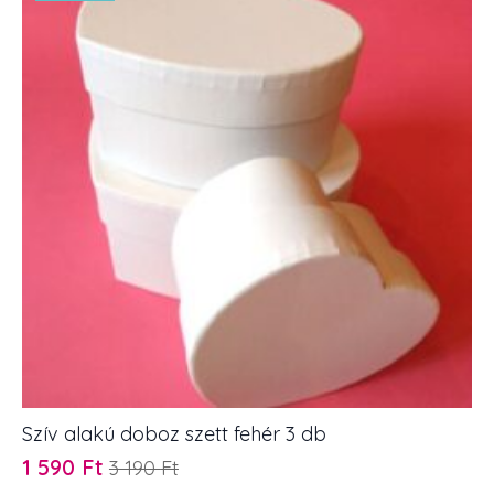
Szív alakú doboz szett fehér 3 db
1 590
Ft
3 190
Ft
Original
Current