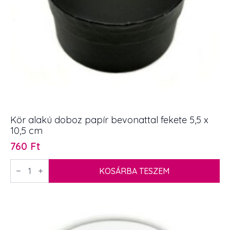
Kör alakú doboz papír bevonattal fekete 5,5 x
10,5 cm
760
Ft
Kör
alakú
KOSÁRBA TESZEM
doboz
papír
bevonattal
fekete
5,5
x
10,5