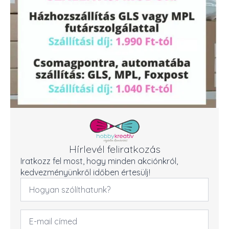
Hírlevél feliratkozás
Iratkozz fel most, hogy minden akciónkról,
kedvezményünkről időben értesülj!
Név
*
Email
cím