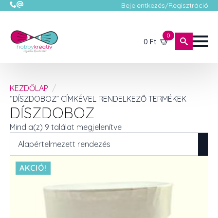
Bejelentkezés/Regisztráció
0
0
Ft
KEZDŐLAP
“DÍSZDOBOZ” CÍMKÉVEL RENDELKEZŐ TERMÉKEK
DÍSZDOBOZ
Mind a(z) 9 találat megjelenítve
AKCIÓ!