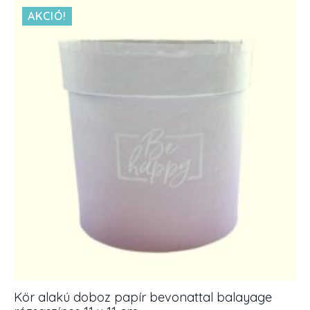
bevonattal
530 Ft.
balayage
AKCIÓ!
lilás
11
x
11
cm
mennyiség
Kör alakú doboz papír bevonattal balayage