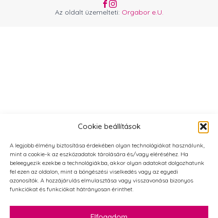
Az oldalt üzemelteti:
Orgabor e.U.
Cookie beállítások
A legjobb élmény biztosítása érdekében olyan technológiákat használunk,
mint a cookie-k az eszközadatok tárolására és/vagy eléréséhez. Ha
beleegyezik ezekbe a technológiákba, akkor olyan adatokat dolgozhatunk
fel ezen az oldalon, mint a böngészési viselkedés vagy az egyedi
azonosítók. A hozzájárulás elmulasztása vagy visszavonása bizonyos
funkciókat és funkciókat hátrányosan érinthet.
Elfogadom