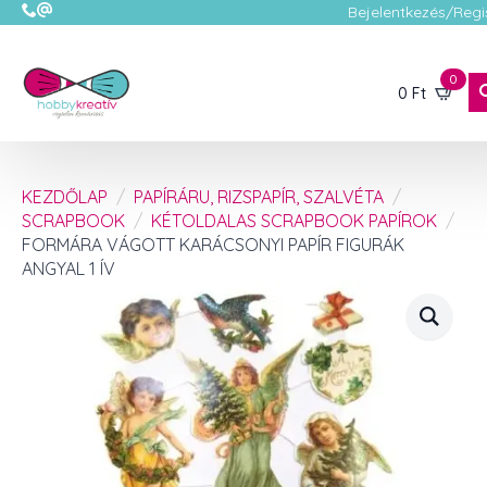
Bejelentkezés/Regi
0
0
Ft
KEZDŐLAP
PAPÍRÁRU, RIZSPAPÍR, SZALVÉTA
SCRAPBOOK
KÉTOLDALAS SCRAPBOOK PAPÍROK
FORMÁRA VÁGOTT KARÁCSONYI PAPÍR FIGURÁK
ANGYAL 1 ÍV