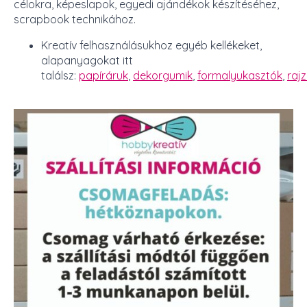
célokra, képeslapok, egyedi ajándékok készítéséhez,
scrapbook technikához.
Kreatív felhasználásukhoz egyéb kellékeket,
alapanyagokat itt
találsz:
papíráruk
,
dekorgumik
,
formalyukasztók
,
raj