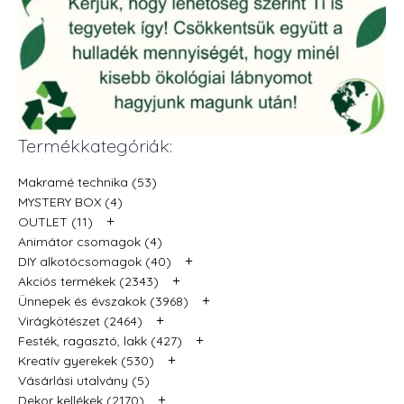
Termékkategóriák:
Makramé technika (53)
MYSTERY BOX (4)
+
OUTLET (11)
Animátor csomagok (4)
+
DIY alkotócsomagok (40)
+
Akciós termékek (2343)
+
Ünnepek és évszakok (3968)
+
Virágkötészet (2464)
+
Festék, ragasztó, lakk (427)
+
Kreatív gyerekek (530)
Vásárlási utalvány (5)
+
Dekor kellékek (2170)