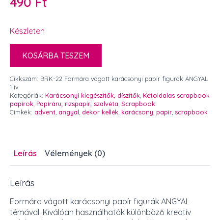
490
Ft
Készleten
KOSÁRBA TESZEM
Cikkszám:
BRK-22 Formára vágott karácsonyi papír figurák ANGYAL
1 ív
Kategóriák:
Karácsonyi kiegészítők, díszítők
,
Kétoldalas scrapbook
papírok
,
Papíráru, rizspapír, szalvéta
,
Scrapbook
Címkék:
advent
,
angyal
,
dekor kellék
,
karácsony
,
papir
,
scrapbook
Leírás
Vélemények (0)
Leírás
Formára vágott karácsonyi papír figurák ANGYAL
témával. Kiválóan használhatók különböző kreatív