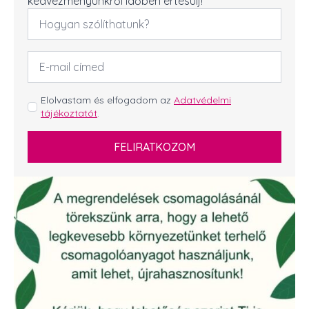
kedvezményünkről időben értesülj!
Név
*
Email
cím
*
GDPR
Elolvastam és elfogadom az
Adatvédelmi
tájékoztatót
.
*
FELIRATKOZOM