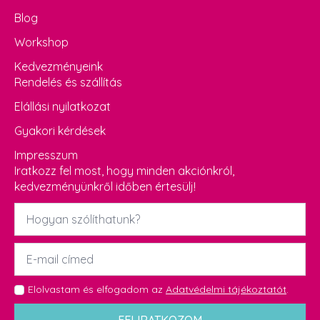
Blog
Workshop
Kedvezményeink
Rendelés és szállítás
Elállási nyilatkozat
Gyakori kérdések
Impresszum
Iratkozz fel most, hogy minden akciónkról,
kedvezményünkről időben értesülj!
Név
*
Email
*
GDPR
Elolvastam és elfogadom az
Adatvédelmi tájékoztatót
.
*