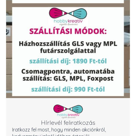
Hírlevél feliratkozás
Iratkozz fel most, hogy minden akciónkról,