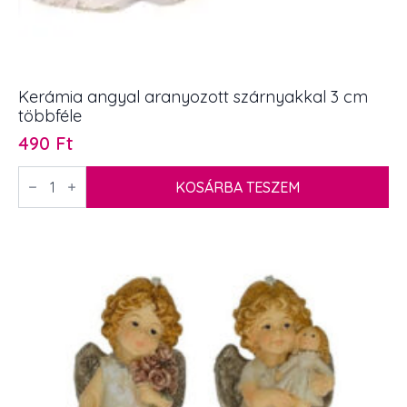
Kerámia angyal aranyozott szárnyakkal 3 cm
többféle
490
Ft
Kerámia
angyal
KOSÁRBA TESZEM
aranyozott
szárnyakkal
3
cm
többféle
mennyiség