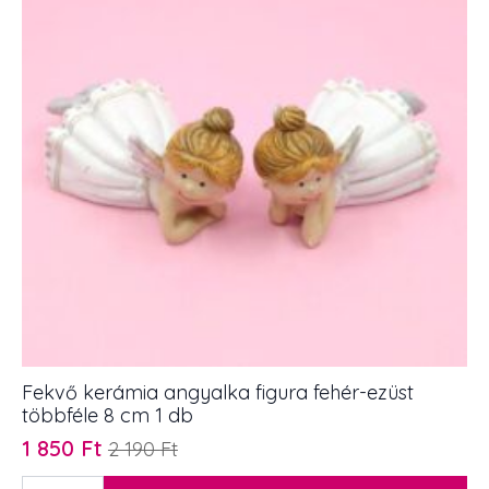
Fekvő kerámia angyalka figura fehér-ezüst
többféle 8 cm 1 db
1 850
Ft
2 190
Ft
Original
Current
price
price
Fekvő