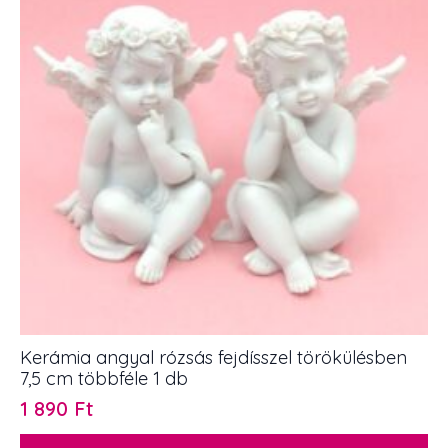
1
db
mennyiség
Kerámia angyal rózsás fejdísszel törökülésben
7,5 cm többféle 1 db
1 890
Ft