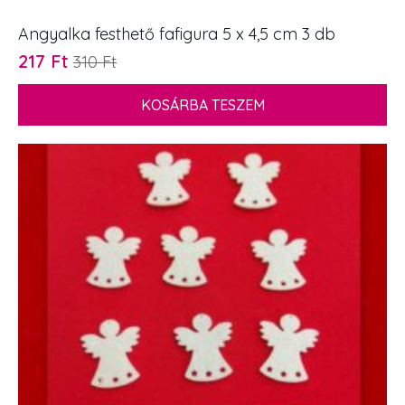
Angyalka festhető fafigura 5 x 4,5 cm 3 db
217
Ft
310
Ft
Original
Current
price
price
KOSÁRBA TESZEM
was:
is:
310 Ft.
217 Ft.