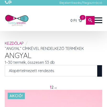
Bejelentkezés/Regisztráció
0
0
Ft
KEZDŐLAP
“ANGYAL” CÍMKÉVEL RENDELKEZŐ TERMÉKEK
ANGYAL
1–30 termék, összesen 53 db
1
2
→
AKCIÓ!