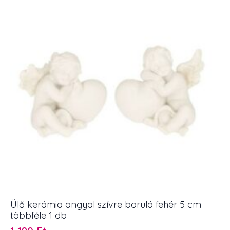
7
cm
többféle
1
db
mennyiség
Ülő kerámia angyal szívre boruló fehér 5 cm
többféle 1 db