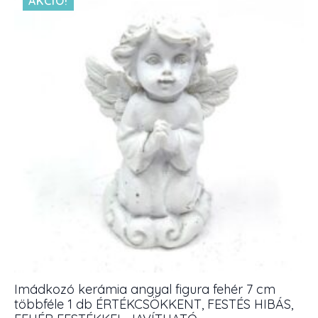
AKCIÓ!
cm
többféle
1
db
mennyiség
Imádkozó kerámia angyal figura fehér 7 cm
többféle 1 db ÉRTÉKCSÖKKENT, FESTÉS HIBÁS,