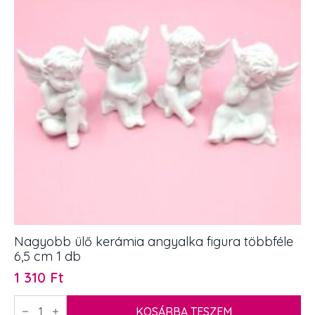
mennyiség
Nagyobb ülő kerámia angyalka figura többféle
6,5 cm 1 db
1 310
Ft
Nagyobb
ülő
KOSÁRBA TESZEM