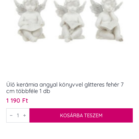
Ülő kerámia angyal könyvvel glitteres fehér 7
cm többféle 1 db
1 190
Ft
Ülő
kerámia
KOSÁRBA TESZEM
angyal
könyvvel
glitteres
fehér