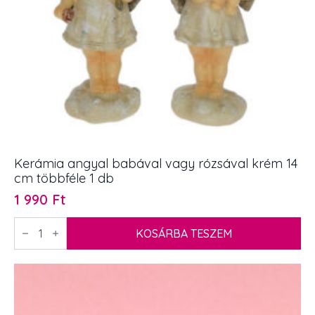
Kerámia angyal babával vagy rózsával krém 14
cm többféle 1 db
1 990
Ft
Kerámia
angyal
KOSÁRBA TESZEM
babával
vagy
rózsával
krém
14
cm
többféle