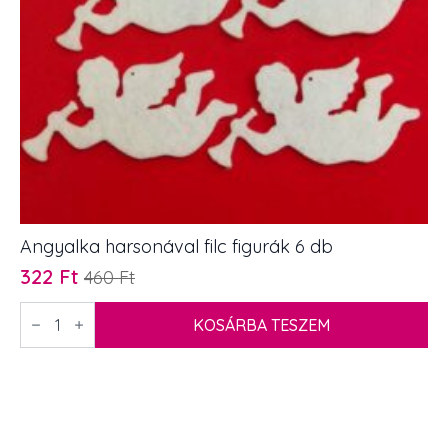
Angyalka harsonával filc figurák 6 db
322
Ft
460
Ft
Original
Current
price
price
Angyalka
harsonával
KOSÁRBA TESZEM
was:
is:
filc
460 Ft.
322 Ft.
figurák
6
db
mennyiség