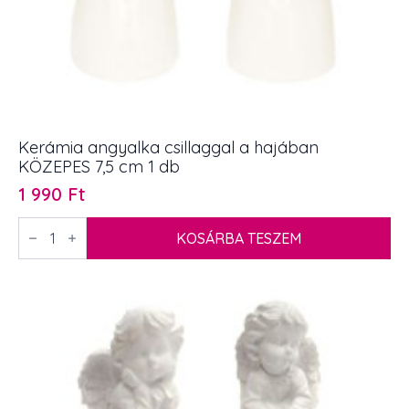
Kerámia angyalka csillaggal a hajában
KÖZEPES 7,5 cm 1 db
1 990
Ft
Kerámia
angyalka
KOSÁRBA TESZEM
csillaggal
a
hajában
KÖZEPES
7,5
cm
1
db
mennyiség