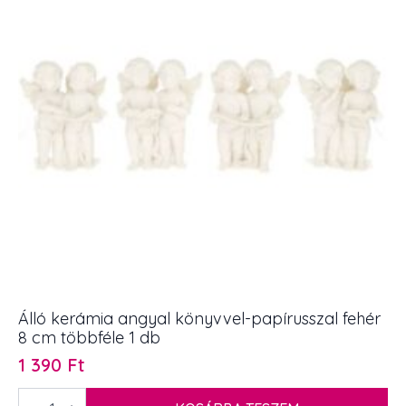
Álló kerámia angyal könyvvel-papírusszal fehér
8 cm többféle 1 db
1 390
Ft
Álló