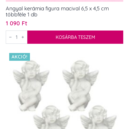
Angyal kerámia figura macival 6,5 x 4,5 cm
többféle 1 db
1 090
Ft
Angyal
kerámia
KOSÁRBA TESZEM
figura
macival
6,5
x
AKCIÓ!
4,5
cm
többféle
1
db
mennyiség