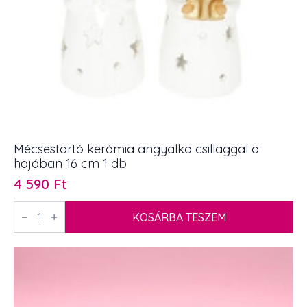
Mécsestartó kerámia angyalka csillaggal a
hajában 16 cm 1 db
4 590
Ft
Mécsestartó
kerámia
KOSÁRBA TESZEM
angyalka
csillaggal
a
hajában
16
cm
1
db