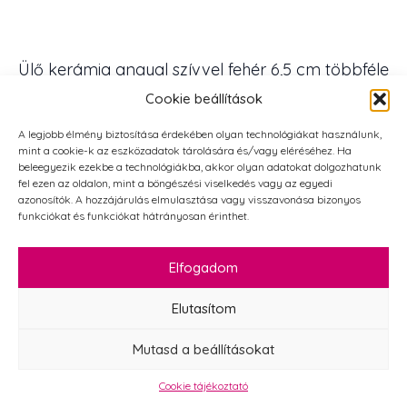
Ülő kerámia angyal szívvel fehér 6,5 cm többféle
1 db
Cookie beállítások
1 590
Ft
A legjobb élmény biztosítása érdekében olyan technológiákat használunk,
Ülő
mint a cookie-k az eszközadatok tárolására és/vagy eléréséhez. Ha
kerámia
KOSÁRBA TESZEM
beleegyezik ezekbe a technológiákba, akkor olyan adatokat dolgozhatunk
angyal
fel ezen az oldalon, mint a böngészési viselkedés vagy az egyedi
szívvel
azonosítók. A hozzájárulás elmulasztása vagy visszavonása bizonyos
fehér
6,5
funkciókat és funkciókat hátrányosan érinthet.
cm
többféle
1
Elfogadom
db
mennyiség
Elutasítom
Mutasd a beállításokat
Cookie tájékoztató