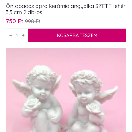
Öntapadós apró kerámia angyalka SZETT fehér
3,5 cm 2 db-os
750
Ft
990
Ft
Original
Current
price
price
Öntapadós
apró
KOSÁRBA TESZEM
was:
is:
kerámia
990 Ft.
750 Ft.
angyalka
SZETT
fehér
3,5
cm
2
db-
os
mennyiség