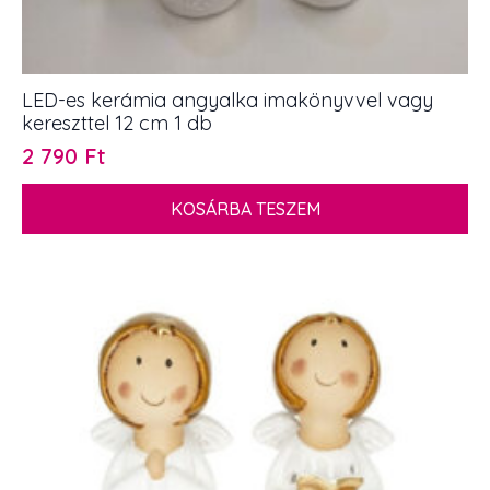
LED-es kerámia angyalka imakönyvvel vagy
kereszttel 12 cm 1 db
2 790
Ft
KOSÁRBA TESZEM