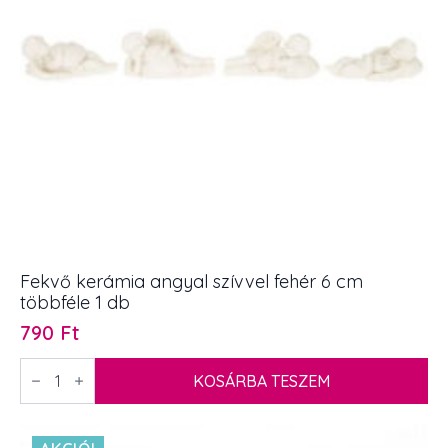
Fekvő kerámia angyal szívvel fehér 6 cm
többféle 1 db
790
Ft
Fekvő
kerámia
KOSÁRBA TESZEM
angyal
szívvel
fehér
6