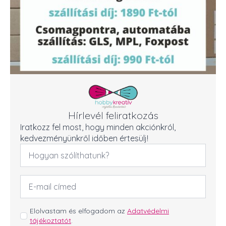
Hírlevél feliratkozás
Iratkozz fel most, hogy minden akciónkról,
kedvezményünkről időben értesülj!
Név
*
Email
cím
*
GDPR
Elolvastam és elfogadom az
Adatvédelmi
tájékoztatót
.
*