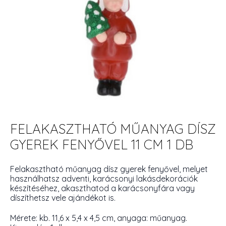
FELAKASZTHATÓ MŰANYAG DÍSZ
GYEREK FENYŐVEL 11 CM 1 DB
Felakasztható műanyag dísz gyerek fenyővel, melyet
használhatsz adventi, karácsonyi lakásdekorációk
készítéséhez, akaszthatod a karácsonyfára vagy
díszíthetsz vele ajándékot is.
Mérete: kb. 11,6 x 5,4 x 4,5 cm, anyaga: műanyag.