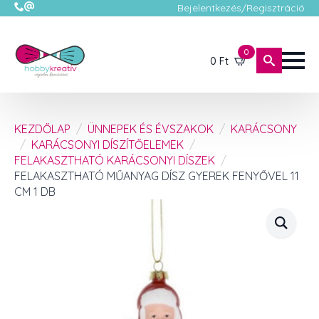
Bejelentkezés/Regisztráció
0
0
Ft
KEZDŐLAP
ÜNNEPEK ÉS ÉVSZAKOK
KARÁCSONY
KARÁCSONYI DÍSZÍTŐELEMEK
FELAKASZTHATÓ KARÁCSONYI DÍSZEK
FELAKASZTHATÓ MŰANYAG DÍSZ GYEREK FENYŐVEL 11
CM 1 DB