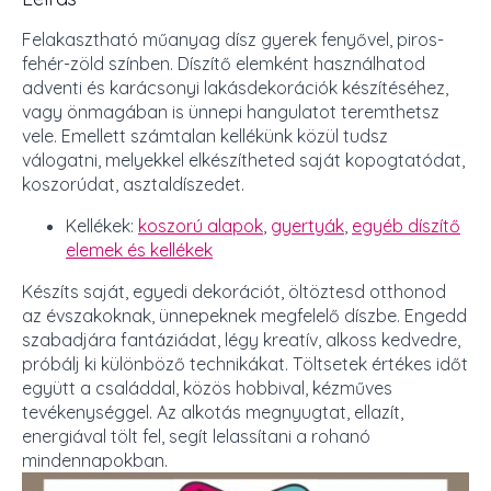
Felakasztható műanyag dísz gyerek fenyővel, piros-
fehér-zöld színben. Díszítő elemként használhatod
adventi és karácsonyi lakásdekorációk készítéséhez,
vagy önmagában is ünnepi hangulatot teremthetsz
vele. Emellett számtalan kellékünk közül tudsz
válogatni, melyekkel elkészítheted saját kopogtatódat,
koszorúdat, asztaldíszedet.
Kellékek:
koszorú alapok
,
gyertyák
,
egyéb díszítő
elemek és kellékek
Készíts saját, egyedi dekorációt, öltöztesd otthonod
az évszakoknak, ünnepeknek megfelelő díszbe. Engedd
szabadjára fantáziádat, légy kreatív, alkoss kedvedre,
próbálj ki különböző technikákat. Töltsetek értékes időt
együtt a családdal, közös hobbival, kézműves
tevékenységgel. Az alkotás megnyugtat, ellazít,
energiával tölt fel, segít lelassítani a rohanó
mindennapokban.