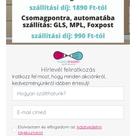
Hírlevél feliratkozás
Iratkozz fel most, hogy minden akciónkról,
kedvezményünkről időben értesülj!
Név
*
Email
cím
*
GDPR
Elolvastam és elfogadom az
Adatvédelmi
tájékoztatót
.
*