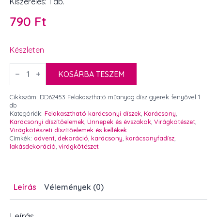
Kiszerelés: 1 db.
790
Ft
Készleten
Felakasztható
műanyag
KOSÁRBA TESZEM
dísz
gyerek
fenyővel
Cikkszám:
DD62453 Felakasztható műanyag dísz gyerek fenyővel 1
11
db
cm
Kategóriák:
Felakasztható karácsonyi díszek
,
Karácsony
,
1
Karácsonyi díszítőelemek
,
Ünnepek és évszakok
,
Virágkötészet
,
db
Virágkötészeti díszítőelemek és kellékek
mennyiség
Címkék:
advent
,
dekoráció
,
karácsony
,
karácsonyfadísz
,
lakásdekoráció
,
virágkötészet
Leírás
Vélemények (0)
Leírás