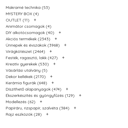
Makramé technika (53)
MYSTERY BOX (4)
+
OUTLET (11)
Animátor csomagok (4)
+
DIY alkotócsomagok (40)
+
Akciós termékek (2343)
+
Ünnepek és évszakok (3968)
+
Virágkötészet (2464)
+
Festék, ragasztó, lakk (427)
+
Kreatív gyerekek (530)
Vásárlási utalvány (5)
+
Dekor kellékek (2170)
+
Kerámia figurák (648)
+
Díszíthető alapanyagok (474)
+
Ékszerkészítés és gyöngyfűzés (129)
+
Modellezés (62)
+
Papíráru, rizspapír, szalvéta (384)
+
Rajz eszközök (28)