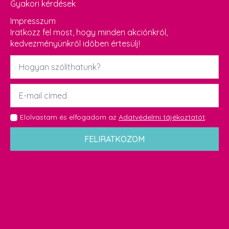
Gyakori kérdések
Impresszum
Iratkozz fel most, hogy minden akciónkról,
kedvezményünkről időben értesülj!
Név
*
Email
*
GDPR
Elolvastam és elfogadom az
Adatvédelmi tájékoztatót
.
*
FELIRATKOZOM