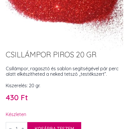
CSILLÁMPOR PIROS 20 GR
Csillámpor, ragasztó és sablon segítségével pár perc
alatt elkészítheted a neked tetsző „testékszert”.
Kiszerelés: 20 gr.
430
Ft
Készleten
Csillámpor
piros
KOSÁRBA TESZEM