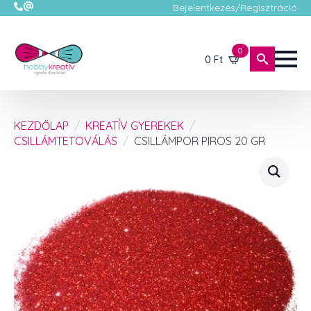
Bejelentkezés/Regisztráció
0
0
Ft
KEZDŐLAP
KREATÍV GYEREKEK
CSILLÁMTETOVÁLÁS
CSILLÁMPOR PIROS 20 GR