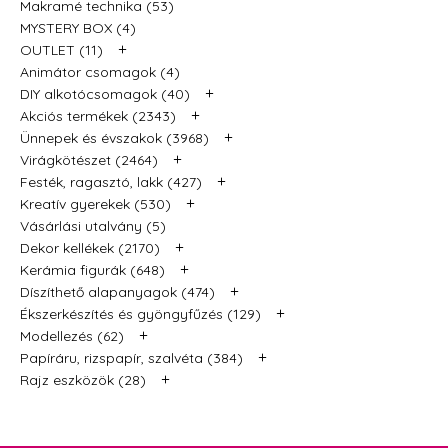
Makramé technika (53)
MYSTERY BOX (4)
+
OUTLET (11)
Animátor csomagok (4)
+
DIY alkotócsomagok (40)
+
Akciós termékek (2343)
+
Ünnepek és évszakok (3968)
+
Virágkötészet (2464)
+
Festék, ragasztó, lakk (427)
+
Kreatív gyerekek (530)
Vásárlási utalvány (5)
+
Dekor kellékek (2170)
+
Kerámia figurák (648)
+
Díszíthető alapanyagok (474)
+
Ékszerkészítés és gyöngyfűzés (129)
+
Modellezés (62)
+
Papíráru, rizspapír, szalvéta (384)
+
Rajz eszközök (28)