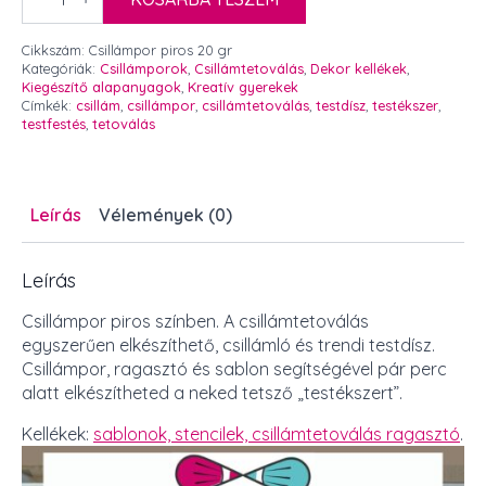
20
gr
mennyiség
Cikkszám:
Csillámpor piros 20 gr
Kategóriák:
Csillámporok
,
Csillámtetoválás
,
Dekor kellékek
,
Kiegészítő alapanyagok
,
Kreatív gyerekek
Címkék:
csillám
,
csillámpor
,
csillámtetoválás
,
testdísz
,
testékszer
,
testfestés
,
tetoválás
Leírás
Vélemények (0)
Leírás
Csillámpor piros színben. A csillámtetoválás
egyszerűen elkészíthető, csillámló és trendi testdísz.
Csillámpor, ragasztó és sablon segítségével pár perc
alatt elkészítheted a neked tetsző „testékszert”.
Kellékek:
sablonok, stencilek,
csillámtetoválás ragasztó
.