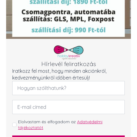
Hírlevél feliratkozás
Iratkozz fel most, hogy minden akciónkról,
kedvezményünkről időben értesülj!
Név
*
Email
cím
*
GDPR
Elolvastam és elfogadom az
Adatvédelmi
tájékoztatót
.
*