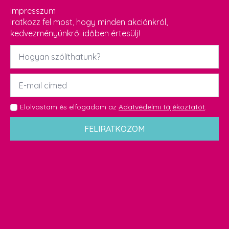
Impresszum
Iratkozz fel most, hogy minden akciónkról,
kedvezményünkről időben értesülj!
Név
*
Email
*
GDPR
Elolvastam és elfogadom az
Adatvédelmi tájékoztatót
.
*
FELIRATKOZOM