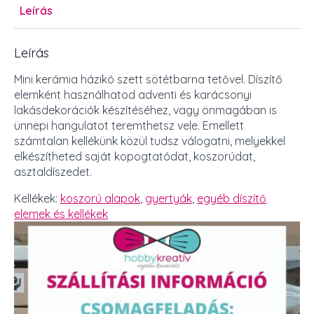
Leírás
Leírás
Mini kerámia házikó szett sötétbarna tetővel. Díszítő
elemként használhatod adventi és karácsonyi
lakásdekorációk készítéséhez, vagy önmagában is
ünnepi hangulatot teremthetsz vele. Emellett
számtalan kellékünk közül tudsz válogatni, melyekkel
elkészítheted saját kopogtatódat, koszorúdat,
asztaldíszedet.
Kellékek:
koszorú alapok
,
gyertyák
,
egyéb díszítő
elemek és kellékek