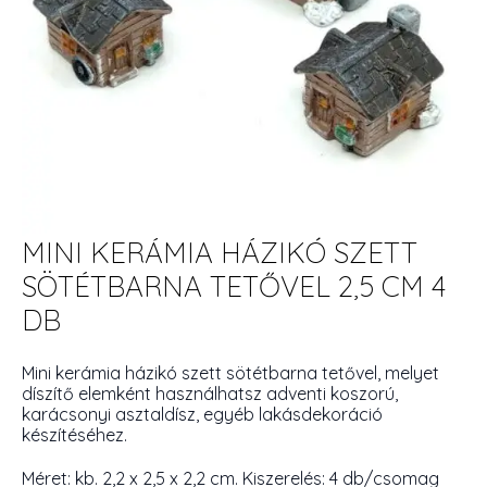
MINI KERÁMIA HÁZIKÓ SZETT
SÖTÉTBARNA TETŐVEL 2,5 CM 4
DB
Mini kerámia házikó szett sötétbarna tetővel, melyet
díszítő elemként használhatsz adventi koszorú,
karácsonyi asztaldísz, egyéb lakásdekoráció
készítéséhez.
Méret: kb. 2,2 x 2,5 x 2,2 cm. Kiszerelés: 4 db/csomag