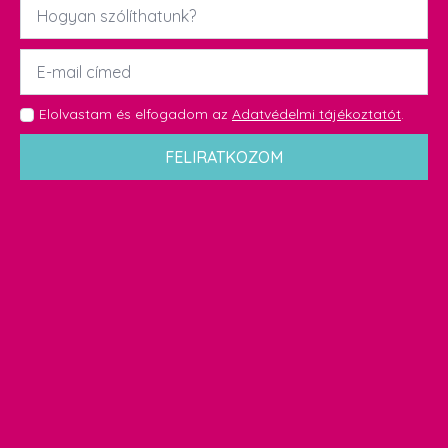
Név
*
Email
*
GDPR
Elolvastam és elfogadom az
Adatvédelmi tájékoztatót
.
*
FELIRATKOZOM