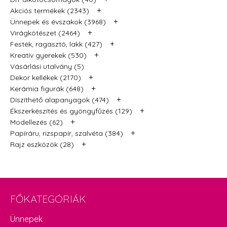
+
Akciós termékek (2343)
+
Ünnepek és évszakok (3968)
+
Virágkötészet (2464)
+
Festék, ragasztó, lakk (427)
+
Kreatív gyerekek (530)
Vásárlási utalvány (5)
+
Dekor kellékek (2170)
+
Kerámia figurák (648)
+
Díszíthető alapanyagok (474)
+
Ékszerkészítés és gyöngyfűzés (129)
+
Modellezés (62)
+
Papíráru, rizspapír, szalvéta (384)
+
Rajz eszközök (28)
FŐKATEGÓRIÁK
Ünnepek