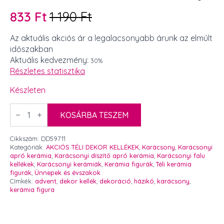
833
Ft
1 190
Ft
Original
Current
price
price
Az aktuális akciós ár a legalacsonyabb árunk az elmúlt
időszakban
was:
is:
Aktuális kedvezmény:
30%
1
833 Ft.
Részletes statisztika
190 Ft.
Készleten
Mini
kerámia
KOSÁRBA TESZEM
házikó
szett
sötétbarna
Cikkszám:
DD59711
tetővel
Kategóriák:
AKCIÓS TÉLI DEKOR KELLÉKEK
,
Karácsony
,
Karácsonyi
2,5
apró kerámia
,
Karácsonyi díszítő apró kerámia
,
Karácsonyi falu
cm
kellékek
,
Karácsonyi kerámiák
,
Kerámia figurák
,
Téli kerámia
4
figurák
,
Ünnepek és évszakok
db
Címkék:
advent
,
dekor kellék
,
dekoráció
,
házikó
,
karácsony
,
mennyiség
kerámia figura