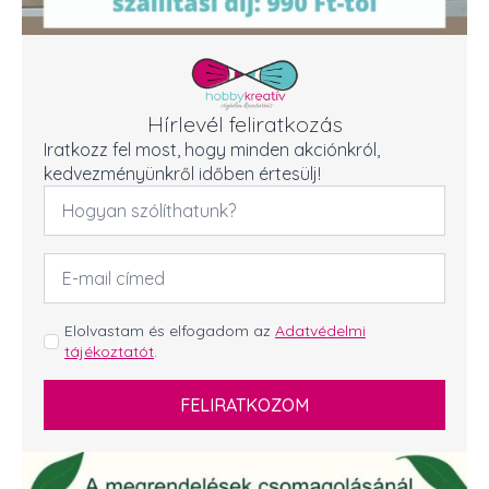
Hírlevél feliratkozás
Iratkozz fel most, hogy minden akciónkról,
kedvezményünkről időben értesülj!
Név
*
Email
cím
*
GDPR
Elolvastam és elfogadom az
Adatvédelmi
tájékoztatót
.
*
FELIRATKOZOM