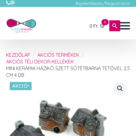
Bejelentkezés/Regisztráció
0
0
Ft
KEZDŐLAP
AKCIÓS TERMÉKEK
AKCIÓS TÉLI DEKOR KELLÉKEK
MINI KERÁMIA HÁZIKÓ SZETT SÖTÉTBARNA TETŐVEL 2,5
CM 4 DB
AKCIÓ!