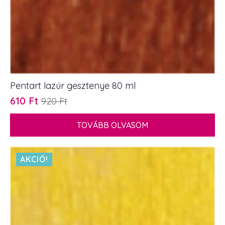
Pentart lazúr gesztenye 80 ml
610
Ft
920
Ft
Original
Current
price
price
TOVÁBB OLVASOM
was:
is:
920 Ft.
610 Ft.
AKCIÓ!