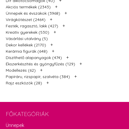
+
DIY alkotócsomagok (40)
+
Akciós termékek (2343)
+
Ünnepek és évszakok (3968)
+
Virágkötészet (2464)
+
Festék, ragasztó, lakk (427)
+
Kreatív gyerekek (530)
Vásárlási utalvány (5)
+
Dekor kellékek (2170)
+
Kerámia figurák (648)
+
Díszíthető alapanyagok (474)
+
Ékszerkészítés és gyöngyfűzés (129)
+
Modellezés (62)
+
Papíráru, rizspapír, szalvéta (384)
+
Rajz eszközök (28)
FŐKATEGÓRIÁK
Ünnepek