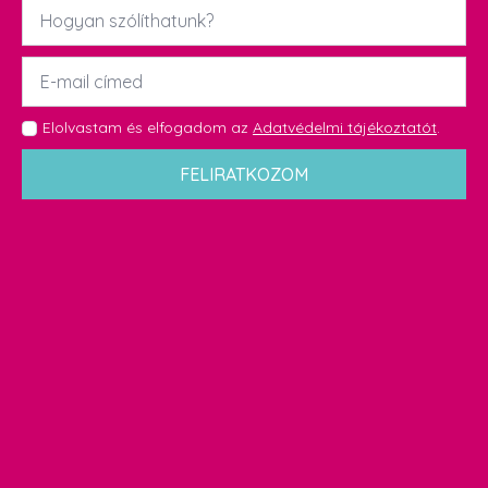
Név
*
Email
*
GDPR
Elolvastam és elfogadom az
Adatvédelmi tájékoztatót
.
*
FELIRATKOZOM