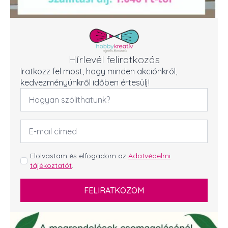
Hírlevél feliratkozás
Iratkozz fel most, hogy minden akciónkról,
kedvezményünkről időben értesülj!
Név
*
Email
cím
*
GDPR
Elolvastam és elfogadom az
Adatvédelmi
tájékoztatót
.
*
FELIRATKOZOM