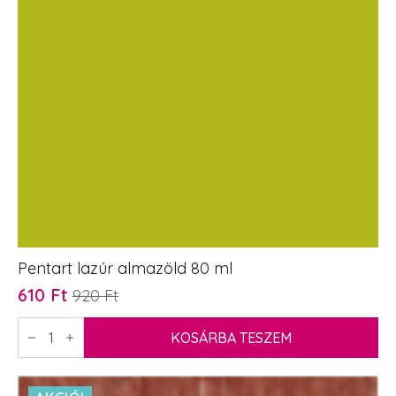
Pentart lazúr almazöld 80 ml
610
Ft
920
Ft
Original
Current
price
price
Pentart
lazúr
KOSÁRBA TESZEM
was:
is:
almazöld
920 Ft.
610 Ft.
80
ml
mennyiség