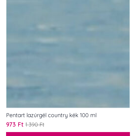
Pentart lazúrgél country kék 100 ml
973
Ft
1 390
Ft
Original
Current
price
price