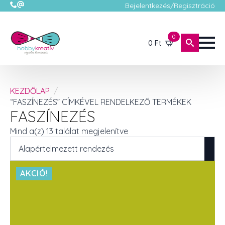
Bejelentkezés/Regisztráció
0
0
Ft
KEZDŐLAP
“FASZÍNEZÉS” CÍMKÉVEL RENDELKEZŐ TERMÉKEK
FASZÍNEZÉS
Mind a(z) 13 találat megjelenítve
AKCIÓ!