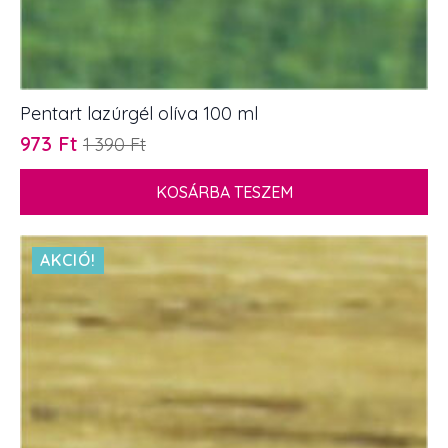
Pentart lazúrgél olíva 100 ml
973
Ft
1 390
Ft
Original
Current
price
price
KOSÁRBA TESZEM
was:
is:
1
973 Ft.
390 Ft.
AKCIÓ!