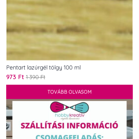
Pentart lazúrgél tölgy 100 ml
973
Ft
1 390
Ft
Original
Current
price
price
TOVÁBB OLVASOM
was:
is:
1
973 Ft.
390 Ft.