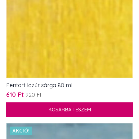
Pentart lazúr sárga 80 ml
610
Ft
920
Ft
Original
Current
price
price
KOSÁRBA TESZEM
was:
is:
920 Ft.
610 Ft.
AKCIÓ!