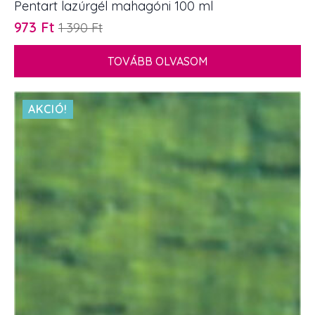
Pentart lazúrgél mahagóni 100 ml
973
Ft
1 390
Ft
Original
Current
price
price
TOVÁBB OLVASOM
was:
is:
1
973 Ft.
390 Ft.
AKCIÓ!