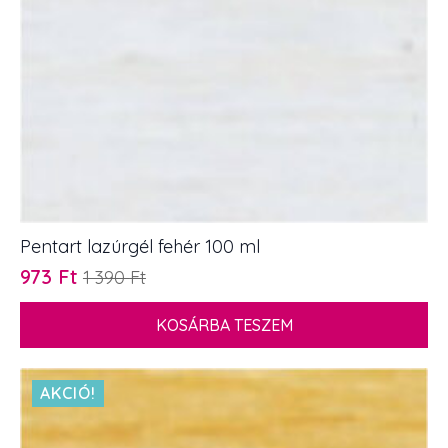
Pentart lazúrgél fehér 100 ml
973
Ft
1 390
Ft
Original
Current
price
price
KOSÁRBA TESZEM
was:
is:
1
973 Ft.
390 Ft.
AKCIÓ!