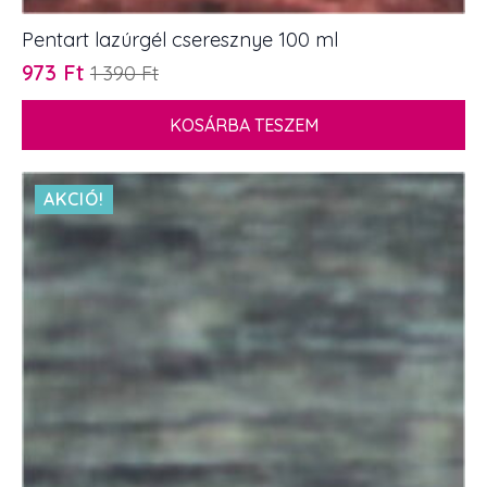
Pentart lazúrgél cseresznye 100 ml
973
Ft
1 390
Ft
Original
Current
price
price
KOSÁRBA TESZEM
was:
is:
1
973 Ft.
390 Ft.
AKCIÓ!