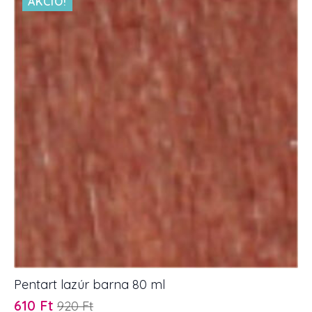
AKCIÓ!
Pentart lazúr barna 80 ml
610
Ft
920
Ft