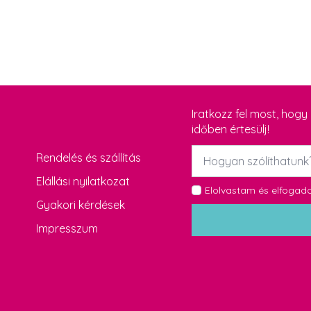
Iratkozz fel most, hog
időben értesülj!
Név
Rendelés és szállítás
*
Elállási nyilatkozat
GDPR
Elolvastam és elfoga
Gyakori kérdések
*
Impresszum