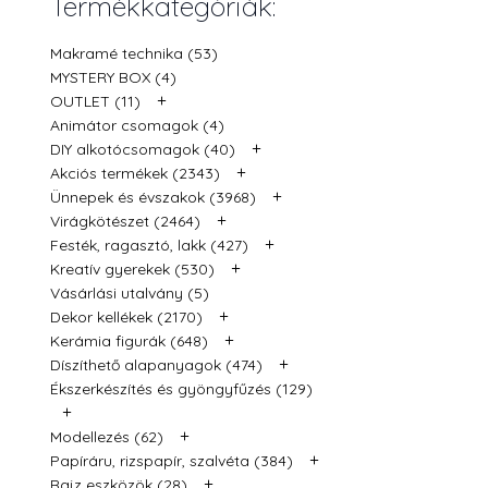
Termékkategóriák:
Makramé technika (53)
MYSTERY BOX (4)
+
OUTLET (11)
Animátor csomagok (4)
+
DIY alkotócsomagok (40)
+
Akciós termékek (2343)
+
Ünnepek és évszakok (3968)
+
Virágkötészet (2464)
+
Festék, ragasztó, lakk (427)
+
Kreatív gyerekek (530)
Vásárlási utalvány (5)
+
Dekor kellékek (2170)
+
Kerámia figurák (648)
+
Díszíthető alapanyagok (474)
Ékszerkészítés és gyöngyfűzés (129)
+
+
Modellezés (62)
+
Papíráru, rizspapír, szalvéta (384)
+
Rajz eszközök (28)