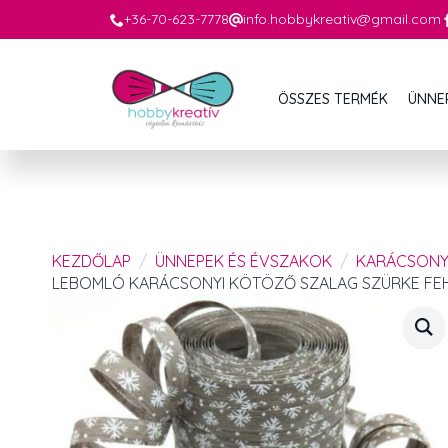
+36-70-623-7778
info.hobbykreativ@gmail.com
ÖSSZES TERMÉK
ÜNNE
KEZDŐLAP
ÜNNEPEK ÉS ÉVSZAKOK
KARÁCSON
LEBOMLÓ KARÁCSONYI KÖTÖZŐ SZALAG SZÜRKE FEHÉ