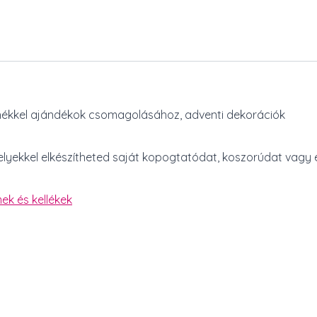
hékkel ajándékok csomagolásához, adventi dekorációk
melyekkel elkészítheted saját kopogtatódat, koszorúdat vagy
ek és kellékek