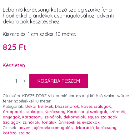
Lebomló karácsonyi kötöző szalag szürke fehér
hópihékkel ajándékok csomagolásához, adventi
dekorációk készítéséhez!
Kiszerelés: 1 cm széles, 10 méter.
825
Ft
Készleten
Lebomló
karácsonyi
KOSÁRBA TESZEM
kötöző
szalag
szürke
Cikkszám:
KDSZ5 DD8216-Lebomló karácsonyi kötöző szalag szürke
fehér
fehér hópihékkel 10 méter
hópihékkel
Kategóriák:
Dekor kellékek
,
Díszzsinórok, köves szalagok,
1
öntapadós szalagok
,
Karácsony
,
Karácsonyi szalagok, szőrmék,
cm
anyagok
,
Karácsonyi zsinórok, dekorhálók, egyéb szalagok
,
x
Szalagok, zsinórok, fonalak
,
Ünnepek és évszakok
10
Címkék:
advent
,
ajándékcsomagolás
,
dekoráció
,
karácsony
,
m
kötöző
,
szalag
mennyiség