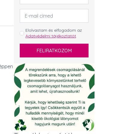
Email
cím
*
GDPR
Elolvastam és elfogadom az
Adatvédelmi tájékoztatót
.
*
FELIRATKOZOM
 éppen