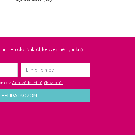
y minden akciónkról, kedvezményünkről
Email
*
dom az
Adatvédelmi tájékoztatót
.
FELIRATKOZOM