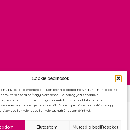
Cookie beállítások
mény biztosítása érdekében olyan technológiákat használunk, mint a cookie-
Szerződési Feltételek
Adatvédelmi és cookie tájékoztató
datok tárolására és/vagy eléréséhez. Ha beleegyezik ezekbe a
ba, akkor olyan adatokat dolgozhatunk fel ezen az oldalon, mint a
iselkedés vagy az egyedi azonosítók. A hozzájárulás elmulasztása vagy
 bizonyos funkciókat és funkciókat hátrányosan érinthet.
ogadom
Elutasítom
Mutasd a beállításokat