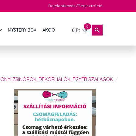
Bejelentkezés/Regisztráció
0
MYSTERY BOX
AKCIÓ
0
Ft
ONYI ZSINÓROK, DEKORHÁLÓK, EGYÉB SZALAGOK