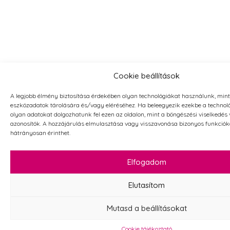
Cookie beállítások
A legjobb élmény biztosítása érdekében olyan technológiákat használunk, mint
eszközadatok tárolására és/vagy eléréséhez. Ha beleegyezik ezekbe a technol
olyan adatokat dolgozhatunk fel ezen az oldalon, mint a böngészési viselkedés
azonosítók. A hozzájárulás elmulasztása vagy visszavonása bizonyos funkciók
hátrányosan érinthet.
Elfogadom
Elutasítom
Mutasd a beállításokat
Cookie tájékoztató