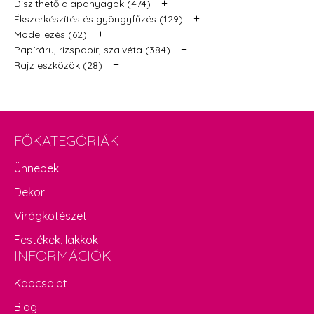
+
Díszíthető alapanyagok (474)
+
Ékszerkészítés és gyöngyfűzés (129)
+
Modellezés (62)
+
Papíráru, rizspapír, szalvéta (384)
+
Rajz eszközök (28)
FŐKATEGÓRIÁK
Ünnepek
Dekor
Virágkötészet
Festékek, lakkok
INFORMÁCIÓK
Kapcsolat
Blog