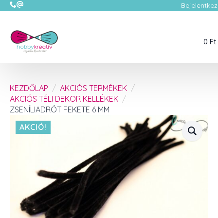
Bejelentkez
0
Ft
KEZDŐLAP
AKCIÓS TERMÉKEK
AKCIÓS TÉLI DEKOR KELLÉKEK
ZSENÍLIADRÓT FEKETE 6 MM
AKCIÓ!