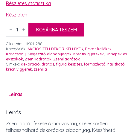
300 Ft.
250 Ft.
Részletes statisztika
Készleten
Zseníliadrót
fekete
KOSÁRBA TESZEM
6
mm
mennyiség
Cikkszám:
HK041288
Kategóriák:
AKCIÓS TÉLI DEKOR KELLÉKEK
,
Dekor kellékek
,
Karácsony
,
Kiegészítő alapanyagok
,
Kreatív gyerekek
,
Ünnepek és
évszakok
,
Zseníliadrótok
,
Zseníliadrótok
Címkék:
dekoráció
,
drótos
,
figura készítés
,
formázható
,
hajlítható
,
kreatív gyerek
,
zsenília
Leírás
Leírás
Zseníliadrót fekete 6 mm vastag, széleskörűen
felhasználható dekorációs alapanyag. Készíthető