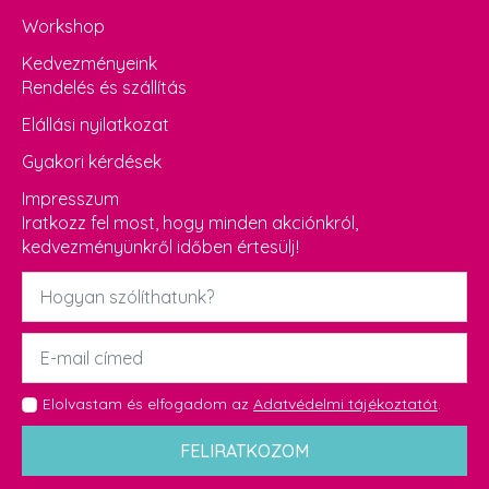
Workshop
Kedvezményeink
Rendelés és szállítás
Elállási nyilatkozat
Gyakori kérdések
Impresszum
Iratkozz fel most, hogy minden akciónkról,
kedvezményünkről időben értesülj!
Név
*
Email
*
GDPR
Elolvastam és elfogadom az
Adatvédelmi tájékoztatót
.
*
FELIRATKOZOM