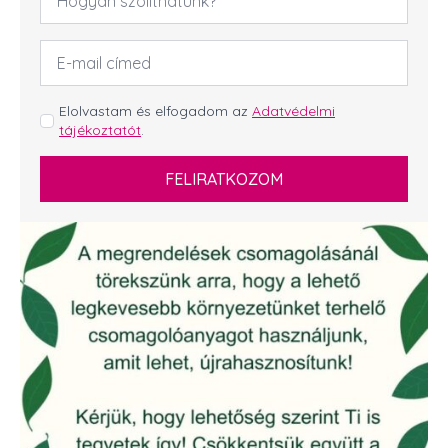
*
Email
cím
*
GDPR
Elolvastam és elfogadom az
Adatvédelmi
tájékoztatót
.
*
FELIRATKOZOM