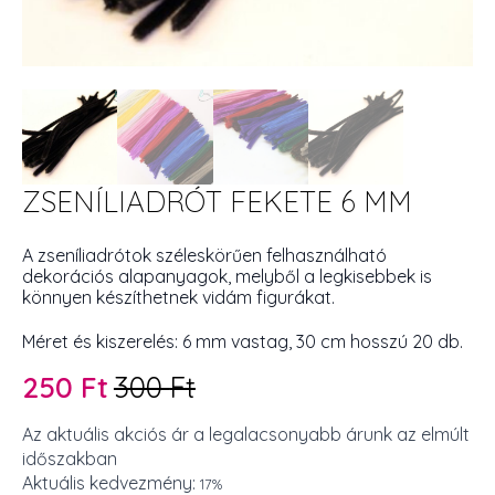
ZSENÍLIADRÓT FEKETE 6 MM
A zseníliadrótok széleskörűen felhasználható
dekorációs alapanyagok, melyből a legkisebbek is
könnyen készíthetnek vidám figurákat.
Méret és kiszerelés: 6 mm vastag, 30 cm hosszú 20 db.
250
Ft
300
Ft
Original
Current
price
price
Az aktuális akciós ár a legalacsonyabb árunk az elmúlt
időszakban
was:
is:
Aktuális kedvezmény:
17%