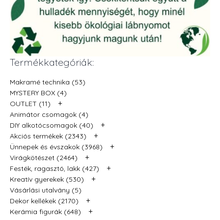
Termékkategóriák:
Makramé technika (53)
MYSTERY BOX (4)
+
OUTLET (11)
Animátor csomagok (4)
+
DIY alkotócsomagok (40)
+
Akciós termékek (2343)
+
Ünnepek és évszakok (3968)
+
Virágkötészet (2464)
+
Festék, ragasztó, lakk (427)
+
Kreatív gyerekek (530)
Vásárlási utalvány (5)
+
Dekor kellékek (2170)
+
Kerámia figurák (648)