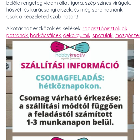
belőle rengeteg vidám állatfigura, szép színes virágok,
húsvéti és karácsonyi díszek, és még sorolhatnánk.
Csak a képzeleted szab határt!
Alkotáshoz eszközök és kellékek:
ragasztópisztolyok,
patronok
,
barkácsfilcek
,
dekorgumik
,
spatulák
,
mozgósze