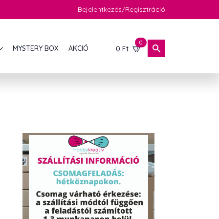
Bejelentkezés/Regisztráció
0
MYSTERY BOX
AKCIÓ
0
Ft