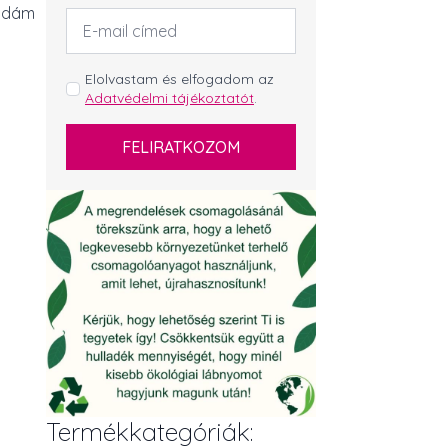
vidám
Email
cím
*
GDPR
Elolvastam és elfogadom az
Adatvédelmi tájékoztatót
.
*
FELIRATKOZOM
Termékkategóriák: