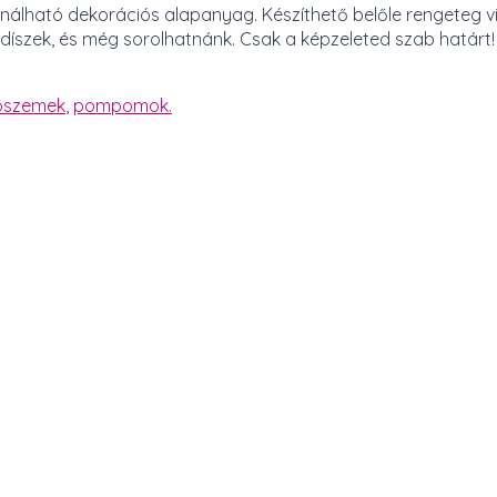
ználható dekorációs alapanyag. Készíthető belőle rengeteg 
i díszek, és még sorolhatnánk. Csak a képzeleted szab határt!
ószemek
,
pompomok.