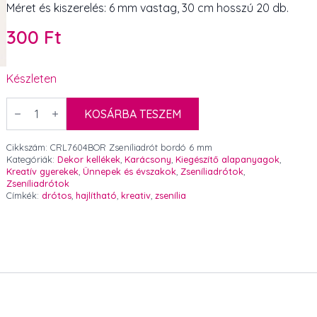
Méret és kiszerelés: 6 mm vastag, 30 cm hosszú 20 db.
300
Ft
Készleten
Zseníliadrót
bordó
KOSÁRBA TESZEM
6
mm
mennyiség
Cikkszám:
CRL7604BOR Zseníliadrót bordó 6 mm
Kategóriák:
Dekor kellékek
,
Karácsony
,
Kiegészítő alapanyagok
,
Kreatív gyerekek
,
Ünnepek és évszakok
,
Zseníliadrótok
,
Zseníliadrótok
Címkék:
drótos
,
hajlítható
,
kreativ
,
zsenília