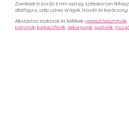
Zseníliadrót bordó 6 mm vastag, széleskörűen felhas
állatfigura, szép színes virágok, húsvéti és karácsony
Alkotáshoz eszközök és kellékek:
ragasztópisztolyok,
patronok
,
barkácsfilcek
,
dekorgumik
,
spatulák
,
mozg