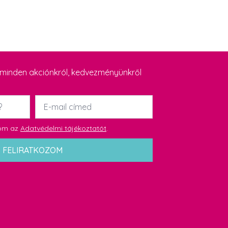
y minden akciónkról, kedvezményünkről
Email
*
dom az
Adatvédelmi tájékoztatót
.
FELIRATKOZOM