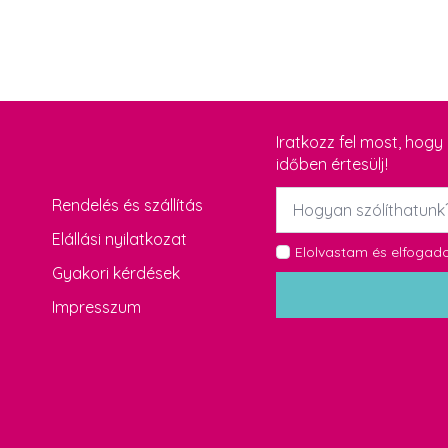
Iratkozz fel most, hog
időben értesülj!
Név
Rendelés és szállítás
*
Elállási nyilatkozat
GDPR
Elolvastam és elfoga
Gyakori kérdések
*
Impresszum