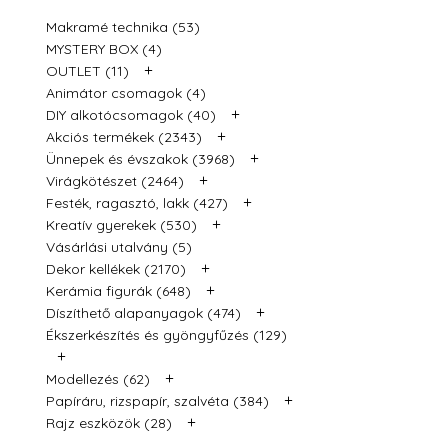
Makramé technika (53)
MYSTERY BOX (4)
+
OUTLET (11)
Animátor csomagok (4)
+
DIY alkotócsomagok (40)
+
Akciós termékek (2343)
+
Ünnepek és évszakok (3968)
+
Virágkötészet (2464)
+
Festék, ragasztó, lakk (427)
+
Kreatív gyerekek (530)
Vásárlási utalvány (5)
+
Dekor kellékek (2170)
+
Kerámia figurák (648)
+
Díszíthető alapanyagok (474)
Ékszerkészítés és gyöngyfűzés (129)
+
+
Modellezés (62)
+
Papíráru, rizspapír, szalvéta (384)
+
Rajz eszközök (28)