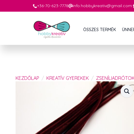
+36-70-623-7778
info.hobbykreativ@gmail.com
ÖSSZES TERMÉK
ÜNNE
KEZDŐLAP
KREATÍV GYEREKEK
ZSENÍLIADRÓTO