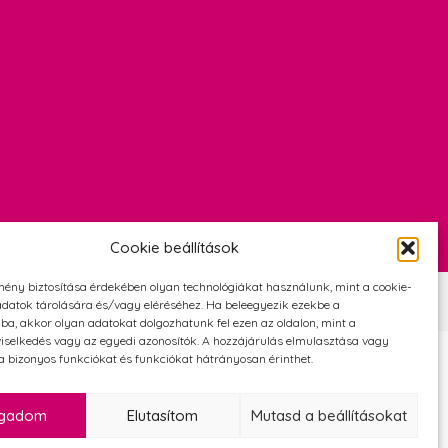
Cookie beállítások
mény biztosítása érdekében olyan technológiákat használunk, mint a cookie-
Szerződési Feltételek
Adatvédelmi és cookie tájékoztató
datok tárolására és/vagy eléréséhez. Ha beleegyezik ezekbe a
ba, akkor olyan adatokat dolgozhatunk fel ezen az oldalon, mint a
iselkedés vagy az egyedi azonosítók. A hozzájárulás elmulasztása vagy
 bizonyos funkciókat és funkciókat hátrányosan érinthet.
ogadom
Elutasítom
Mutasd a beállításokat