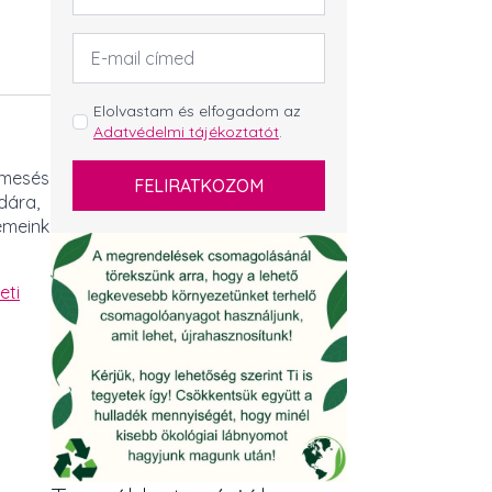
Email
cím
*
GDPR
Elolvastam és elfogadom az
Adatvédelmi tájékoztatót
.
*
s mesés
FELIRATKOZOM
dára,
lemeink
eti