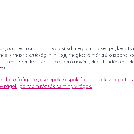
us, polyresin anyagból. Valósítsd meg álmaid kertjét, készít
ncs is másra szükség, mint egy megfelelő méretű kaspóra, lá
lapként. Ezen kívül virágföld, apró növények és tündérkerti e
ts.
esthető fafigurák,
cserepek, kaspók,
fa dobozok,
virágkötész
űvirágok,
polifoam rózsák és ming virágok.