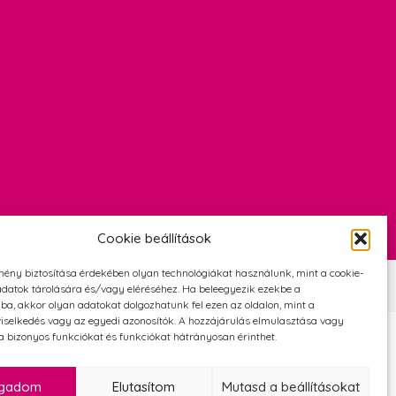
Cookie beállítások
mény biztosítása érdekében olyan technológiákat használunk, mint a cookie-
Szerződési Feltételek
Adatvédelmi és cookie tájékoztató
datok tárolására és/vagy eléréséhez. Ha beleegyezik ezekbe a
ba, akkor olyan adatokat dolgozhatunk fel ezen az oldalon, mint a
iselkedés vagy az egyedi azonosítók. A hozzájárulás elmulasztása vagy
 bizonyos funkciókat és funkciókat hátrányosan érinthet.
ogadom
Elutasítom
Mutasd a beállításokat