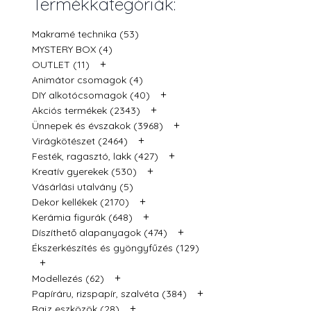
Termékkategóriák:
Makramé technika (53)
MYSTERY BOX (4)
+
OUTLET (11)
Animátor csomagok (4)
+
DIY alkotócsomagok (40)
+
Akciós termékek (2343)
+
Ünnepek és évszakok (3968)
+
Virágkötészet (2464)
+
Festék, ragasztó, lakk (427)
+
Kreatív gyerekek (530)
Vásárlási utalvány (5)
+
Dekor kellékek (2170)
+
Kerámia figurák (648)
+
Díszíthető alapanyagok (474)
Ékszerkészítés és gyöngyfűzés (129)
+
+
Modellezés (62)
+
Papíráru, rizspapír, szalvéta (384)
+
Rajz eszközök (28)