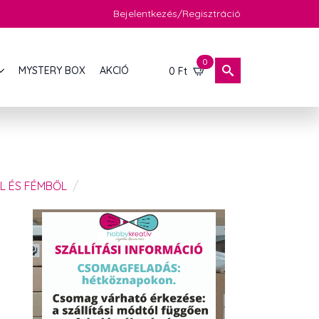
Bejelentkezés/Regisztráció
0
MYSTERY BOX
AKCIÓ
0
Ft
L ÉS FÉMBŐL