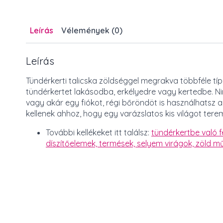
Leírás
Vélemények (0)
Leírás
Tündérkerti talicska zöldséggel megrakva többféle típ
tündérkertet lakásodba, erkélyedre vagy kertedbe. Ni
vagy akár egy fiókot, régi bőröndöt is használhatsz a
kellenek ahhoz, hogy egy varázslatos kis világot terem
További kellékeket itt találsz:
tündérkertbe való f
díszítőelemek,
termések,
selyem virágok, zöld m