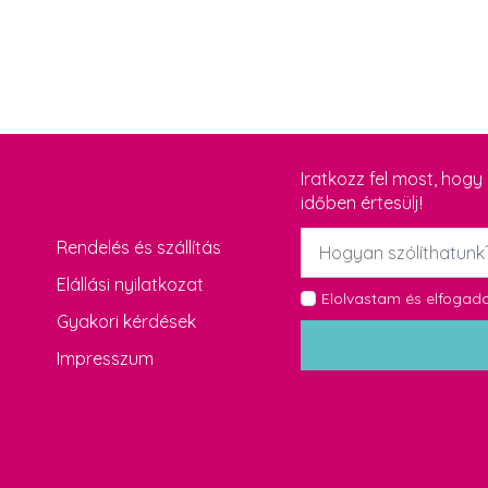
Iratkozz fel most, hog
időben értesülj!
Név
Rendelés és szállítás
*
Elállási nyilatkozat
GDPR
Elolvastam és elfoga
Gyakori kérdések
*
Impresszum