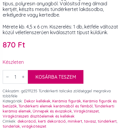
típus, polyresin anyagból. Valósítsd meg álmaid
kertjét, készíts mesés tündérkertet lakásodba,
erkélyedre vagy kertedbe.
Mérete kb. 4,5 x 6 cm. Kiszerelés: 1 db, kétféle változat
közül véletlenszerűen kiválasztott típust küldünk.
870
Ft
Készleten
Tündérkerti
talicska
KOSÁRBA TESZEM
zöldséggel
megrakva
többféle
Cikkszám:
gd2111235 Tündérkerti talicska zöldséggel megrakva
4,5
többféle
x
Kategóriák:
Dekor kellékek
,
Kerámia figurák
,
Kerámia figurák és
6
betűzők
,
Tündérkerti elemek kerámiából és fémből
,
Tündérkerti
cm
kerámia elemek
,
Ünnepek és évszakok
,
Virágkötészet
,
1
Virágkötészeti díszítőelemek és kellékek
db
Címkék:
dekoráció
,
kerti dekoráció
,
minikert
,
tavasz
,
tündérkert
,
mennyiség
tündérlak
,
virágkötészet