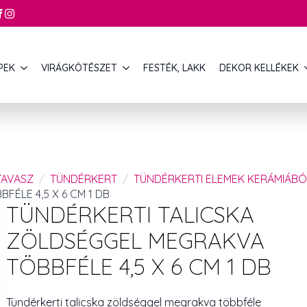
PEK
VIRÁGKÖTÉSZET
FESTÉK, LAKK
DEKOR KELLÉKEK
TAVASZ
TÜNDÉRKERT
TÜNDÉRKERTI ELEMEK KERÁMIÁBÓ
ÉLE 4,5 X 6 CM 1 DB
TÜNDÉRKERTI TALICSKA
ZÖLDSÉGGEL MEGRAKVA
TÖBBFÉLE 4,5 X 6 CM 1 DB
Tündérkerti talicska zöldséggel megrakva többféle