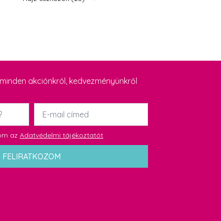
y minden akciónkról, kedvezményünkről
Email
*
dom az
Adatvédelmi tájékoztatót
.
FELIRATKOZOM