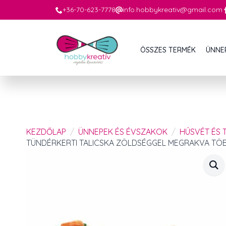
+36-70-623-7778
info.hobbykreativ@gmail.com
ÖSSZES TERMÉK
ÜNNE
KEZDŐLAP
ÜNNEPEK ÉS ÉVSZAKOK
HÚSVÉT ÉS 
TÜNDÉRKERTI TALICSKA ZÖLDSÉGGEL MEGRAKVA TÖBBF