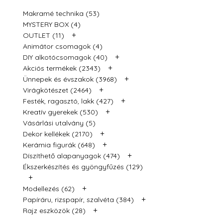
Makramé technika (53)
MYSTERY BOX (4)
+
OUTLET (11)
Animátor csomagok (4)
+
DIY alkotócsomagok (40)
+
Akciós termékek (2343)
+
Ünnepek és évszakok (3968)
+
Virágkötészet (2464)
+
Festék, ragasztó, lakk (427)
+
Kreatív gyerekek (530)
Vásárlási utalvány (5)
+
Dekor kellékek (2170)
+
Kerámia figurák (648)
+
Díszíthető alapanyagok (474)
Ékszerkészítés és gyöngyfűzés (129)
+
+
Modellezés (62)
+
Papíráru, rizspapír, szalvéta (384)
+
Rajz eszközök (28)