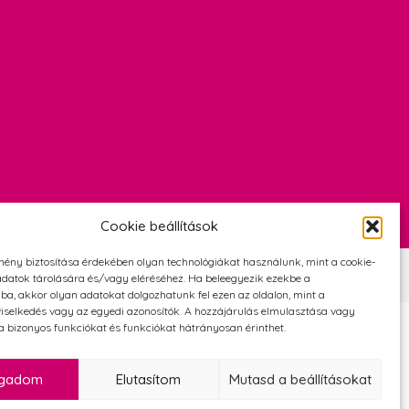
Cookie beállítások
mény biztosítása érdekében olyan technológiákat használunk, mint a cookie-
Szerződési Feltételek
Adatvédelmi és cookie tájékoztató
datok tárolására és/vagy eléréséhez. Ha beleegyezik ezekbe a
ba, akkor olyan adatokat dolgozhatunk fel ezen az oldalon, mint a
iselkedés vagy az egyedi azonosítók. A hozzájárulás elmulasztása vagy
 bizonyos funkciókat és funkciókat hátrányosan érinthet.
ogadom
Elutasítom
Mutasd a beállításokat