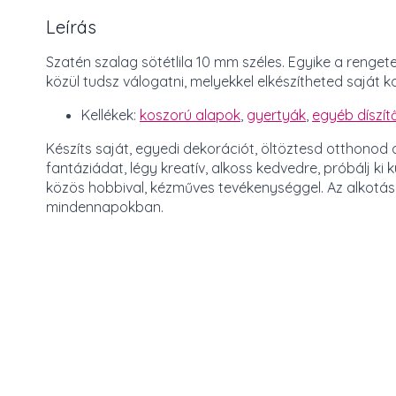
Leírás
Szatén szalag sötétlila 10 mm széles. Egyike a renget
közül tudsz válogatni, melyekkel elkészítheted saját 
Kellékek:
koszorú alapok
,
gyertyák
,
egyéb díszítő
Készíts saját, egyedi dekorációt, öltöztesd otthono
fantáziádat, légy kreatív, alkoss kedvedre, próbálj ki
közös hobbival, kézműves tevékenységgel. Az alkotás me
mindennapokban.