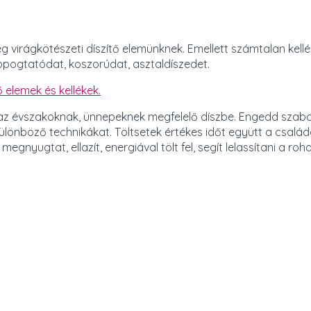
eg virágkötészeti díszítő elemünknek. Emellett számtalan kell
kopogtatódat, koszorúdat, asztaldíszedet.
 elemek és kellékek.
d az évszakoknak, ünnepeknek megfelelő díszbe. Engedd szab
 különböző technikákat. Töltsetek értékes időt együtt a család
gnyugtat, ellazít, energiával tölt fel, segít lelassítani a roh