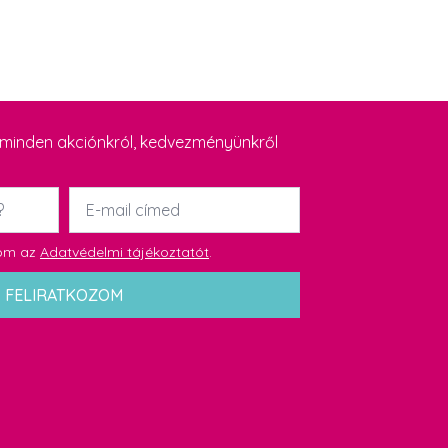
y minden akciónkról, kedvezményünkről
Email
*
dom az
Adatvédelmi tájékoztatót
.
FELIRATKOZOM