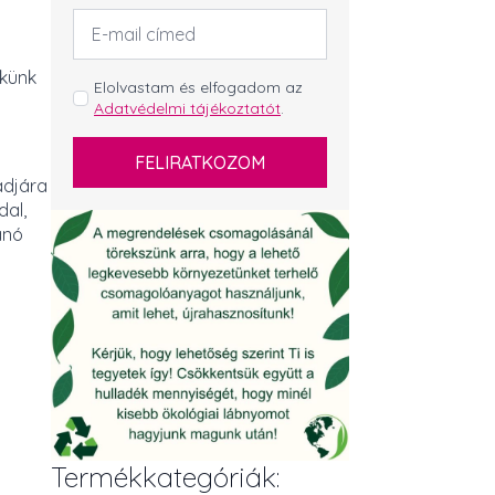
Email
cím
*
ékünk
GDPR
Elolvastam és elfogadom az
Adatvédelmi tájékoztatót
.
*
FELIRATKOZOM
adjára
dal,
anó
Termékkategóriák: