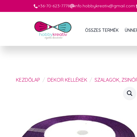
+36-70-623-7778
info.hobbykreativ@gmail.com
ÖSSZES TERMÉK
ÜNNE
KEZDŐLAP
DEKOR KELLÉKEK
SZALAGOK, ZSINÓ