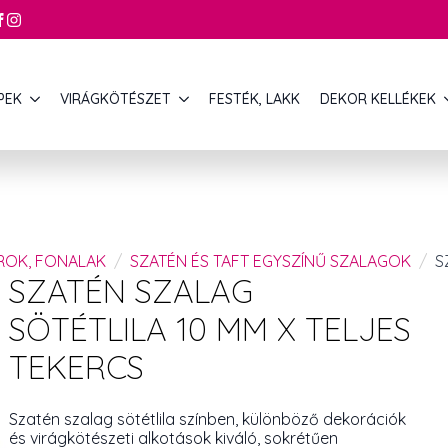
PEK
VIRÁGKÖTÉSZET
FESTÉK, LAKK
DEKOR KELLÉKEK
ROK, FONALAK
SZATÉN ÉS TAFT EGYSZÍNŰ SZALAGOK
S
SZATÉN SZALAG
SÖTÉTLILA 10 MM X TELJES
TEKERCS
Szatén szalag sötétlila színben, különböző dekorációk
és virágkötészeti alkotások kiváló, sokrétűen