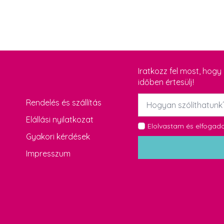
Iratkozz fel most, hog
időben értesülj!
Név
Rendelés és szállítás
*
Elállási nyilatkozat
GDPR
Elolvastam és elfoga
Gyakori kérdések
*
Impresszum