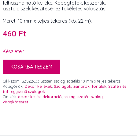
felhasználható kelléke. Kopogtatók, koszorúk,
asztaldíszek készítéséhez tökéletes választás.
Méret: 10 mm x teljes tekercs (kb. 22 m).
460
Ft
Készleten
KOSÁRBA TESZEM
Cikkszám:
SZSZ2633 Szatén szalag sötétlila 10 mm x teljes tekercs
Kategóriák:
Dekor kellékek
,
Szalagok, zsinórok, fonalak
,
Szatén és
taft egyszínű szalagok
Címkék:
dekor kellék
,
dekoráció
,
szalag
,
szatén szalag
,
virágkötészet