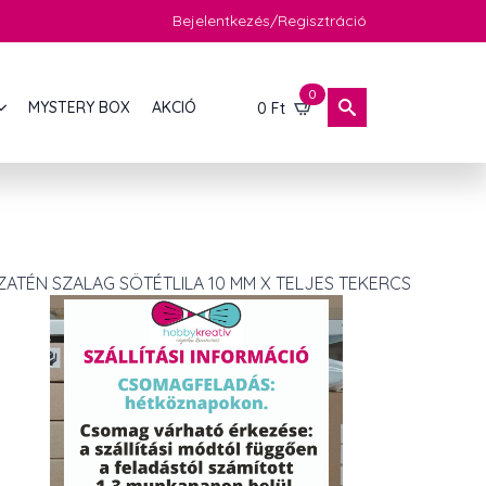
Bejelentkezés/Regisztráció
0
MYSTERY BOX
AKCIÓ
0
Ft
ZATÉN SZALAG SÖTÉTLILA 10 MM X TELJES TEKERCS