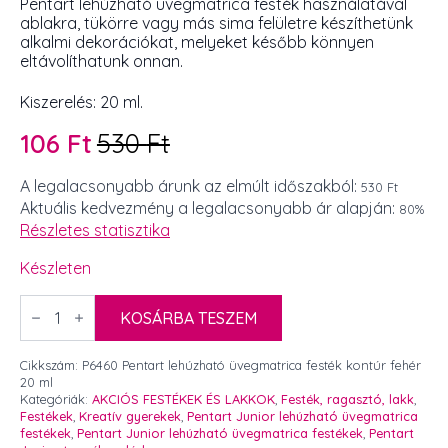
Pentart lehúzható üvegmatrica festék használatával
ablakra, tükörre vagy más sima felületre készíthetünk
alkalmi dekorációkat, melyeket később könnyen
eltávolíthatunk onnan.
Kiszerelés: 20 ml.
106
Ft
530
Ft
Original
Current
price
price
A legalacsonyabb árunk az elmúlt időszakból:
530 Ft
Aktuális kedvezmény a legalacsonyabb ár alapján:
80%
was:
is:
Részletes statisztika
530 Ft.
106 Ft.
Készleten
Pentart
lehúzható
KOSÁRBA TESZEM
üvegmatrica
festék
kontúr
Cikkszám:
P6460 Pentart lehúzható üvegmatrica festék kontúr fehér
fehér
20 ml
20
Kategóriák:
AKCIÓS FESTÉKEK ÉS LAKKOK
,
Festék, ragasztó, lakk
,
ml
Festékek
,
Kreatív gyerekek
,
Pentart Junior lehúzható üvegmatrica
mennyiség
festékek
,
Pentart Junior lehúzható üvegmatrica festékek
,
Pentart