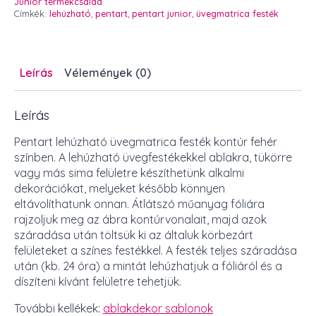
Junior termékcsalád
Címkék:
lehúzható
,
pentart
,
pentart junior
,
üvegmatrica festék
Leírás
Vélemények (0)
Leírás
Pentart lehúzható üvegmatrica festék kontúr fehér
színben. A lehúzható üvegfestékekkel ablakra, tükörre
vagy más sima felületre készíthetünk alkalmi
dekorációkat, melyeket később könnyen
eltávolíthatunk onnan. Átlátszó műanyag fóliára
rajzoljuk meg az ábra kontúrvonalait, majd azok
száradása után töltsük ki az általuk körbezárt
felületeket a színes festékkel. A festék teljes száradása
után (kb. 24 óra) a mintát lehúzhatjuk a fóliáról és a
díszíteni kívánt felületre tehetjük.
További kellékek:
ablakdekor sablonok