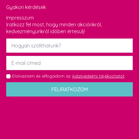
Gyakori kérdések
Impresszum
Iratkozz fel most, hogy minden akciónkról,
kedvezményünkről időben értesülj!
Név
*
Email
*
GDPR
Elolvastam és elfogadom az
Adatvédelmi tájékoztatót
.
*
FELIRATKOZOM