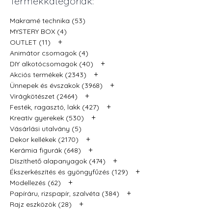
Termékkategóriák:
Makramé technika (53)
MYSTERY BOX (4)
+
OUTLET (11)
Animátor csomagok (4)
+
DIY alkotócsomagok (40)
+
Akciós termékek (2343)
+
Ünnepek és évszakok (3968)
+
Virágkötészet (2464)
+
Festék, ragasztó, lakk (427)
+
Kreatív gyerekek (530)
Vásárlási utalvány (5)
+
Dekor kellékek (2170)
+
Kerámia figurák (648)
+
Díszíthető alapanyagok (474)
+
Ékszerkészítés és gyöngyfűzés (129)
+
Modellezés (62)
+
Papíráru, rizspapír, szalvéta (384)
+
Rajz eszközök (28)