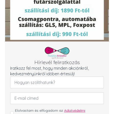
Hírlevél feliratkozás
Iratkozz fel most, hogy minden akciónkról,
kedvezményünkről időben értesülj!
Név
*
Email
cím
*
GDPR
Elolvastam és elfogadom az
Adatvédelmi