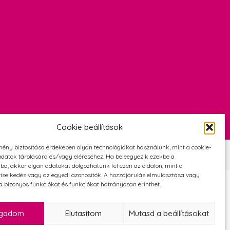
Cookie beállítások
mény biztosítása érdekében olyan technológiákat használunk, mint a cookie-
Szerződési Feltételek
Adatvédelmi és cookie tájékoztató
datok tárolására és/vagy eléréséhez. Ha beleegyezik ezekbe a
ba, akkor olyan adatokat dolgozhatunk fel ezen az oldalon, mint a
iselkedés vagy az egyedi azonosítók. A hozzájárulás elmulasztása vagy
 bizonyos funkciókat és funkciókat hátrányosan érinthet.
ogadom
Elutasítom
Mutasd a beállításokat