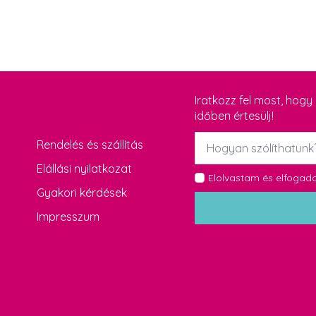
Iratkozz fel most, hog
időben értesülj!
Név
Rendelés és szállítás
*
Elállási nyilatkozat
GDPR
Elolvastam és elfoga
Gyakori kérdések
*
Impresszum