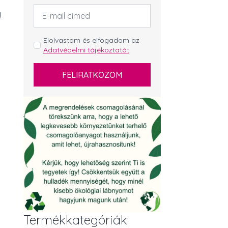
Email
!
cím
*
GDPR
Elolvastam és elfogadom az
Adatvédelmi tájékoztatót
.
*
FELIRATKOZOM
Termékkategóriák: