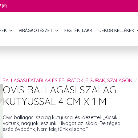
PEK
VIRÁGKÖTÉSZET
FESTÉK, LAKK
DEKOR KELLÉKEK
BALLAGÁSI FATÁBLÁK ÉS FELIRATOK, FIGURÁK, SZALAGOK
OVIS BALLAGÁSI SZALAG
KUTYUSSAL 4 CM X 1 M
Ovis ballagási szalag kutyussal és idézettel: „Kicsik
voltunk, nagyok leszünk, Hívogat az iskola, De téged
szép óvódánk, Nem felejtünk el soha.”