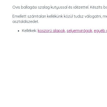
Ovis ballagási szalag kutyussal és idézettel. Készíts b
Emellett számtalan kellékünk közül tudsz válogatni, m
asztaldíszedet.
Kellékek:
koszorú alapok
,
selyemvirágok
,
egyéb d