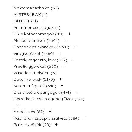
Makramé technika (53)
MYSTERY BOX (4)
+
OUTLET (11)
Animátor csomagok (4)
+
DIY alkotócsomagok (40)
+
Akciós termékek (2343)
+
Ünnepek és évszakok (3968)
+
Virágkötészet (2464)
+
Festék, ragasztó, lakk (427)
+
Kreatív gyerekek (530)
Vásárlási utalvány (5)
+
Dekor kellékek (2170)
+
Kerámia figurák (648)
+
Díszíthető alapanyagok (474)
Ékszerkészítés és gyöngyfűzés (129)
+
+
Modellezés (62)
+
Papíráru, rizspapír, szalvéta (384)
+
Rajz eszközök (28)