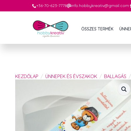
+36-70-623-7778
info.hobbykreativ@gmail.com
ÖSSZES TERMÉK
ÜNNE
KEZDŐLAP
ÜNNEPEK ÉS ÉVSZAKOK
BALLAGÁS