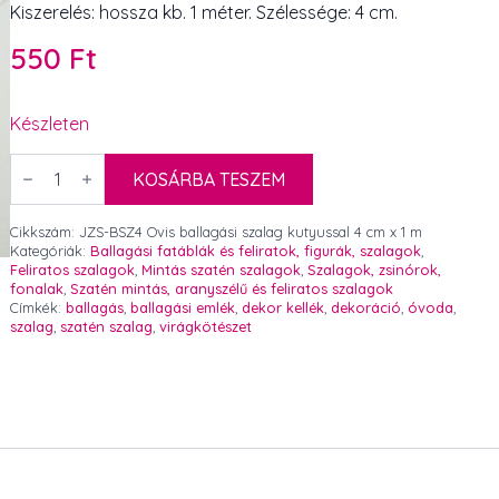
Kiszerelés: hossza kb. 1 méter. Szélessége: 4 cm.
550
Ft
Készleten
Ovis
ballagási
KOSÁRBA TESZEM
szalag
kutyussal
4
Cikkszám:
JZS-BSZ4 Ovis ballagási szalag kutyussal 4 cm x 1 m
cm
Kategóriák:
Ballagási fatáblák és feliratok, figurák, szalagok
,
x
Feliratos szalagok
,
Mintás szatén szalagok
,
Szalagok, zsinórok,
1
fonalak
,
Szatén mintás, aranyszélű és feliratos szalagok
m
Címkék:
ballagás
,
ballagási emlék
,
dekor kellék
,
dekoráció
,
óvoda
,
mennyiség
szalag
,
szatén szalag
,
virágkötészet