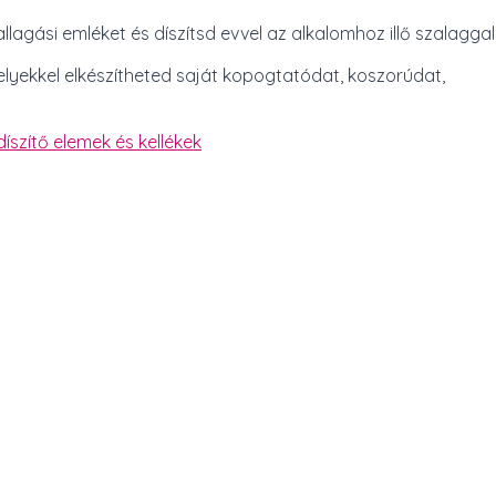
allagási emléket és díszítsd evvel az alkalomhoz illő szalaggal
elyekkel elkészítheted saját kopogtatódat, koszorúdat,
íszítő elemek és kellékek