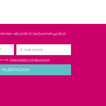
y minden akciónkról, kedvezményünkről
Email
*
dom az
Adatvédelmi tájékoztatót
.
FELIRATKOZOM