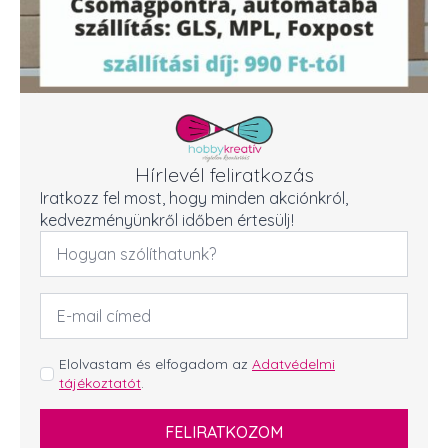
Hírlevél feliratkozás
Iratkozz fel most, hogy minden akciónkról,
kedvezményünkről időben értesülj!
Név
*
Email
cím
*
GDPR
Elolvastam és elfogadom az
Adatvédelmi
tájékoztatót
.
*
FELIRATKOZOM