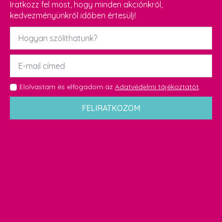
Iratkozz fel most, hogy minden akciónkról,
kedvezményünkről időben értesülj!
Név
*
Email
*
GDPR
Elolvastam és elfogadom az
Adatvédelmi tájékoztatót
.
*
FELIRATKOZOM