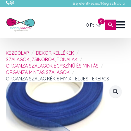
Bejelentkezés/Regisztráció
0
0
Ft
KEZDŐLAP
DEKOR KELLÉKEK
SZALAGOK, ZSINÓROK, FONALAK
ORGANZA SZALAGOK EGYSZÍNŰ ÉS MINTÁS
ORGANZA MINTÁS SZALAGOK
ORGANZA SZALAG KÉK 6 MM X TELJES TEKERCS