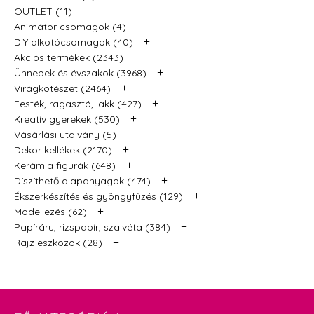
+
OUTLET (11)
Animátor csomagok (4)
+
DIY alkotócsomagok (40)
+
Akciós termékek (2343)
+
Ünnepek és évszakok (3968)
+
Virágkötészet (2464)
+
Festék, ragasztó, lakk (427)
+
Kreatív gyerekek (530)
Vásárlási utalvány (5)
+
Dekor kellékek (2170)
+
Kerámia figurák (648)
+
Díszíthető alapanyagok (474)
+
Ékszerkészítés és gyöngyfűzés (129)
+
Modellezés (62)
+
Papíráru, rizspapír, szalvéta (384)
+
Rajz eszközök (28)