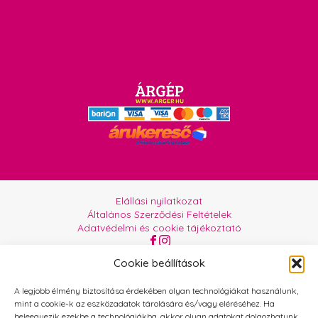
Elállási nyilatkozat
Általános Szerződési Feltételek
Adatvédelmi és cookie tájékoztató
Az oldalt üzemelteti:
Orgabor e.U.
Cookie beállítások
A legjobb élmény biztosítása érdekében olyan technológiákat használunk,
mint a cookie-k az eszközadatok tárolására és/vagy eléréséhez. Ha
beleegyezik ezekbe a technológiákba, akkor olyan adatokat dolgozhatunk