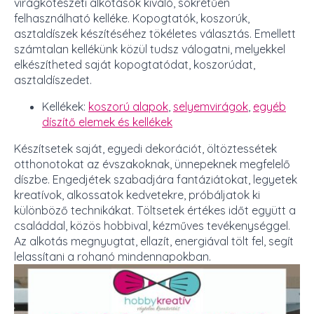
virágkötészeti alkotások kiváló, sokrétűen
felhasználható kelléke. Kopogtatók, koszorúk,
asztaldíszek készítéséhez tökéletes választás. Emellett
számtalan kellékünk közül tudsz válogatni, melyekkel
elkészítheted saját kopogtatódat, koszorúdat,
asztaldíszedet.
Kellékek:
koszorú alapok
,
selyemvirágok
,
egyéb
díszítő elemek és kellékek
Készítsetek saját, egyedi dekorációt, öltöztessétek
otthonotokat az évszakoknak, ünnepeknek megfelelő
díszbe. Engedjétek szabadjára fantáziátokat, legyetek
kreatívok, alkossatok kedvetekre, próbáljatok ki
különböző technikákat. Töltsetek értékes időt együtt a
családdal, közös hobbival, kézműves tevékenységgel.
Az alkotás megnyugtat, ellazít, energiával tölt fel, segít
lelassítani a rohanó mindennapokban.