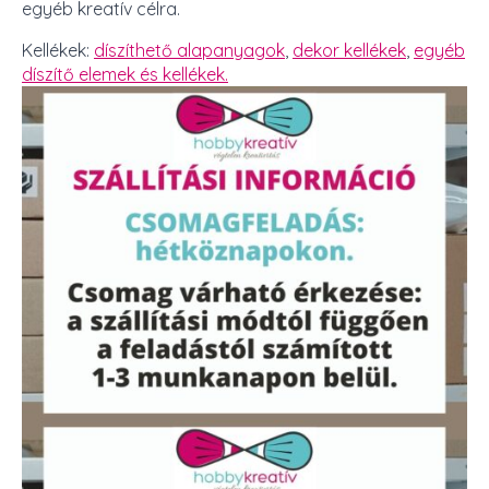
egyéb kreatív célra.
Kellékek:
díszíthető alapanyagok
,
dekor kellékek
,
egyéb
díszítő elemek és kellékek.