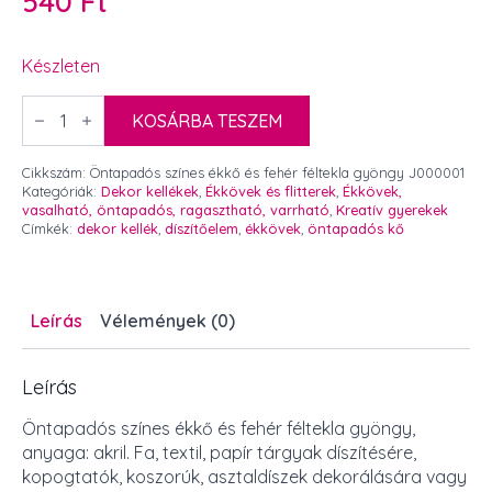
540
Ft
Készleten
Öntapadós
színes
KOSÁRBA TESZEM
ékkő
és
fehér
Cikkszám:
Öntapadós színes ékkő és fehér féltekla gyöngy J000001
féltekla
Kategóriák:
Dekor kellékek
,
Ékkövek és flitterek
,
Ékkövek,
gyöngy
vasalható, öntapadós, ragasztható, varrható
,
Kreatív gyerekek
mennyiség
Címkék:
dekor kellék
,
díszítőelem
,
ékkövek
,
öntapadós kő
Leírás
Vélemények (0)
Leírás
Öntapadós színes ékkő és fehér féltekla gyöngy,
anyaga: akril. Fa, textil, papír tárgyak díszítésére,
kopogtatók, koszorúk, asztaldíszek dekorálására vagy