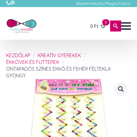
Bejelentkezés/Regisztráció
0
0
Ft
KEZDŐLAP
KREATÍV GYEREKEK
ÉKKÖVEK ÉS FLITTEREK
ÖNTAPADÓS SZÍNES ÉKKŐ ÉS FEHÉR FÉLTEKLA
GYÖNGY