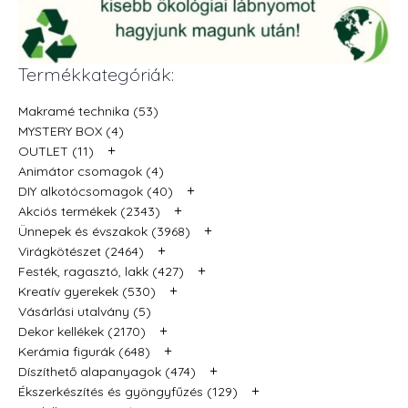
Termékkategóriák:
Makramé technika (53)
MYSTERY BOX (4)
+
OUTLET (11)
Animátor csomagok (4)
+
DIY alkotócsomagok (40)
+
Akciós termékek (2343)
+
Ünnepek és évszakok (3968)
+
Virágkötészet (2464)
+
Festék, ragasztó, lakk (427)
+
Kreatív gyerekek (530)
Vásárlási utalvány (5)
+
Dekor kellékek (2170)
+
Kerámia figurák (648)
+
Díszíthető alapanyagok (474)
+
Ékszerkészítés és gyöngyfűzés (129)