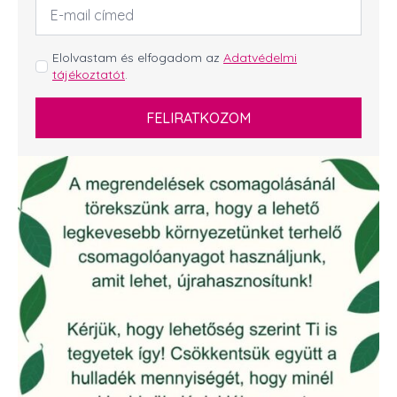
Email
cím
*
GDPR
Elolvastam és elfogadom az
Adatvédelmi
tájékoztatót
.
*
FELIRATKOZOM