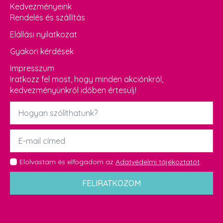
Kedvezményeink
Rendelés és szállítás
Elállási nyilatkozat
Gyakori kérdések
Impresszum
Iratkozz fel most, hogy minden akciónkról,
kedvezményünkről időben értesülj!
Név
*
Email
*
GDPR
Elolvastam és elfogadom az
Adatvédelmi tájékoztatót
.
*
FELIRATKOZOM