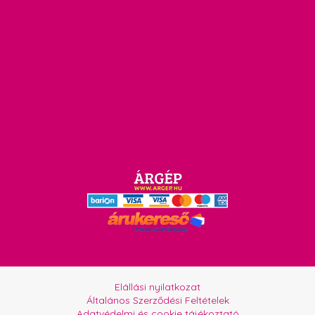
Elállási nyilatkozat
Általános Szerződési Feltételek
Adatvédelmi és cookie tájékoztató