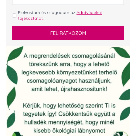
*
GDPR
Elolvastam és elfogadom az
Adatvédelmi
tájékoztatót
.
*
FELIRATKOZOM