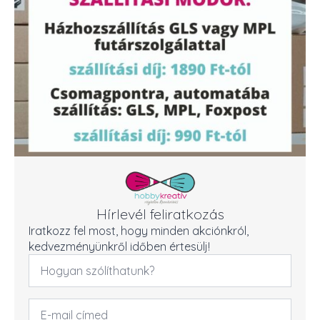
Hírlevél feliratkozás
Iratkozz fel most, hogy minden akciónkról,
kedvezményünkről időben értesülj!
Név
*
Email
cím