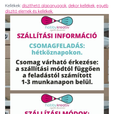
Kellékek:
díszíthető alapanyagok
,
dekor kellékek
,
egyéb
díszítő elemek és kellékek.