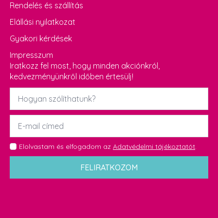
Rendelés és szállítás
Elállási nyilatkozat
Gyakori kérdések
Impresszum
Iratkozz fel most, hogy minden akciónkról,
kedvezményünkről időben értesülj!
Név
*
Email
*
GDPR
Elolvastam és elfogadom az
Adatvédelmi tájékoztatót
.
*
FELIRATKOZOM