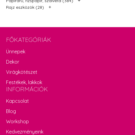
+
Papíráru, rizspapír, szalvéta (384)
+
Rajz eszközök (28)
FŐKATEGÓRIÁK
Ünnepek
Dekor
Virágkötészet
Festékek, lakkok
INFORMÁCIÓK
Kapcsolat
Blog
Workshop
Kedvezményeink