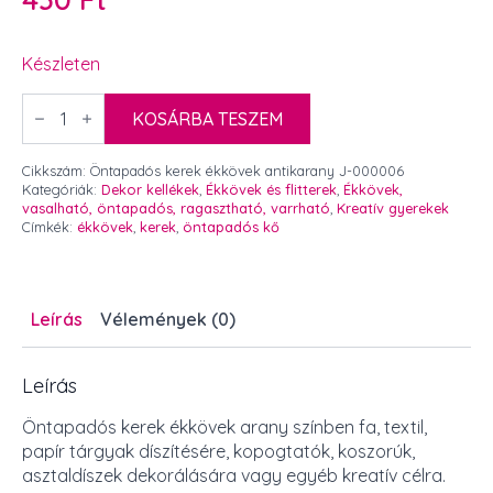
Készleten
Öntapadós
kerek
KOSÁRBA TESZEM
ékkövek
antikarany
mennyiség
Cikkszám:
Öntapadós kerek ékkövek antikarany J-000006
Kategóriák:
Dekor kellékek
,
Ékkövek és flitterek
,
Ékkövek,
vasalható, öntapadós, ragasztható, varrható
,
Kreatív gyerekek
Címkék:
ékkövek
,
kerek
,
öntapadós kő
Leírás
Vélemények (0)
Leírás
Öntapadós kerek ékkövek arany színben fa, textil,
papír tárgyak díszítésére, kopogtatók, koszorúk,
asztaldíszek dekorálására vagy egyéb kreatív célra.