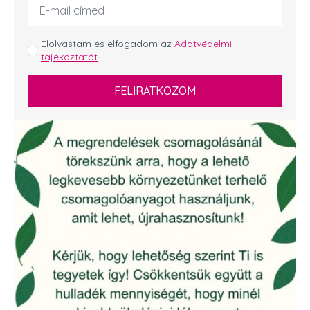
cím
*
GDPR
Elolvastam és elfogadom az
Adatvédelmi
tájékoztatót
.
*
FELIRATKOZOM