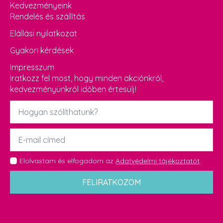
Kedvezményeink
Rendelés és szállítás
Elállási nyilatkozat
Gyakori kérdések
Impresszum
Iratkozz fel most, hogy minden akciónkról,
kedvezményünkről időben értesülj!
Név
*
Email
*
GDPR
Elolvastam és elfogadom az
Adatvédelmi tájékoztatót
.
*
FELIRATKOZOM