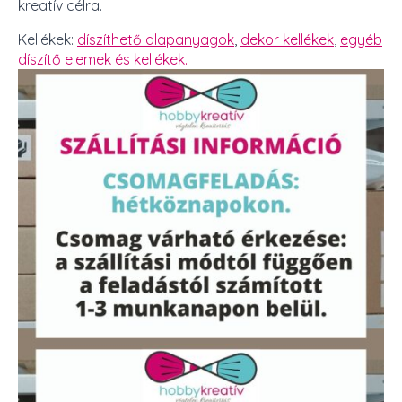
kreatív célra.
Kellékek:
díszíthető alapanyagok
,
dekor kellékek
,
egyéb
díszítő elemek és kellékek.