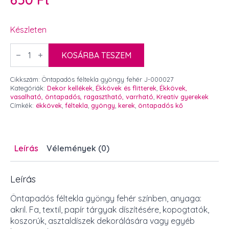
Készleten
Öntapadós
féltekla
KOSÁRBA TESZEM
gyöngy
fehér
mennyiség
Cikkszám:
Öntapadós féltekla gyöngy fehér J-000027
Kategóriák:
Dekor kellékek
,
Ékkövek és flitterek
,
Ékkövek,
vasalható, öntapadós, ragasztható, varrható
,
Kreatív gyerekek
Címkék:
ékkövek
,
féltekla
,
gyöngy
,
kerek
,
öntapadós kő
Leírás
Vélemények (0)
Leírás
Öntapadós féltekla gyöngy fehér színben, anyaga:
akril. Fa, textil, papír tárgyak díszítésére, kopogtatók,
koszorúk, asztaldíszek dekorálására vagy egyéb