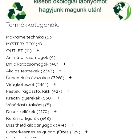
Termékkategóriák:
Makramé technika (53)
MYSTERY BOX (4)
+
OUTLET (11)
Animátor csomagok (4)
+
DIY alkotócsomagok (40)
+
Akciós termékek (2343)
+
Ünnepek és évszakok (3968)
+
Virágkötészet (2464)
+
Festék, ragasztó, lakk (427)
+
Kreatív gyerekek (530)
Vásárlási utalvány (5)
+
Dekor kellékek (2170)
+
Kerámia figurák (648)
+
Díszíthető alapanyagok (474)
+
Ékszerkészítés és gyöngyfűzés (129)