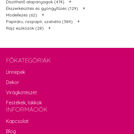
+
Díszíthető alapanyagok (474)
+
Ékszerkészítés és gyöngyfűzés (129)
+
Modellezés (62)
+
Papíráru, rizspapír, szalvéta (384)
+
Rajz eszközök (28)
FŐKATEGÓRIÁK
Ünnepek
Dekor
Virágkötészet
Festékek, lakkok
INFORMÁCIÓK
Kapcsolat
Blog