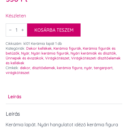
Készleten
Kerámia
lapát
KOSÁRBA TESZEM
1
db
mennyiség
Cikkszám:
kl01 Kerámia lapát 1 db
Kategóriák:
Dekor kellékek
,
Kerámia figurák
,
Kerámia figurák és
betűzők
,
Nyár
,
Nyári kerámia figurák
,
Nyári kerámiák és díszítők
,
Ünnepek és évszakok
,
Virágkötészet
,
Virágkötészeti díszítőelemek
és kellékek
Címkék:
dekor
,
díszítőelemek
,
kerámia figura
,
nyár
,
tengerpart
,
virágkötészet
Leírás
Leírás
Kerámia lapát. Nyári hangulatot idéző kerámia figura