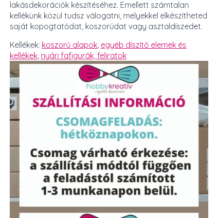
lakásdekorációk készítéséhez. Emellett számtalan
kellékünk közül tudsz válogatni, melyekkel elkészítheted
saját kopogtatódat, koszorúdat vagy asztaldíszedet.
Kellékek:
koszorú alapok
,
egyéb díszítő elemek és
kellékek
,
nyári fafigurák, feliratok