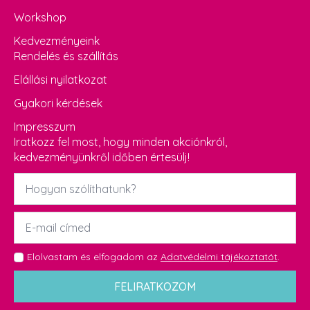
Workshop
Kedvezményeink
Rendelés és szállítás
Elállási nyilatkozat
Gyakori kérdések
Impresszum
Iratkozz fel most, hogy minden akciónkról,
kedvezményünkről időben értesülj!
Név
*
Email
*
GDPR
Elolvastam és elfogadom az
Adatvédelmi tájékoztatót
.
*
FELIRATKOZOM