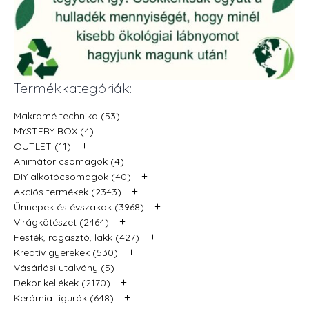
Termékkategóriák:
Makramé technika (53)
MYSTERY BOX (4)
+
OUTLET (11)
Animátor csomagok (4)
+
DIY alkotócsomagok (40)
+
Akciós termékek (2343)
+
Ünnepek és évszakok (3968)
+
Virágkötészet (2464)
+
Festék, ragasztó, lakk (427)
+
Kreatív gyerekek (530)
Vásárlási utalvány (5)
+
Dekor kellékek (2170)
+
Kerámia figurák (648)