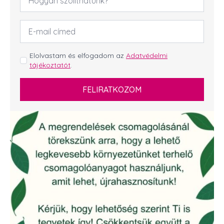
*
Email
cím
*
GDPR
Elolvastam és elfogadom az
Adatvédelmi
tájékoztatót
.
*
FELIRATKOZOM