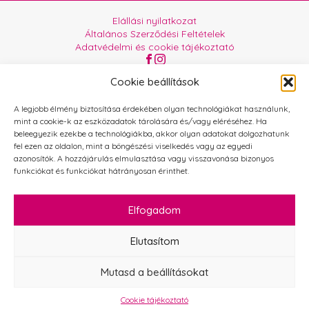
Elállási nyilatkozat
Általános Szerződési Feltételek
Adatvédelmi és cookie tájékoztató
Az oldalt üzemelteti:
Orgabor e.U.
Cookie beállítások
A legjobb élmény biztosítása érdekében olyan technológiákat használunk,
mint a cookie-k az eszközadatok tárolására és/vagy eléréséhez. Ha
beleegyezik ezekbe a technológiákba, akkor olyan adatokat dolgozhatunk
fel ezen az oldalon, mint a böngészési viselkedés vagy az egyedi
azonosítók. A hozzájárulás elmulasztása vagy visszavonása bizonyos
funkciókat és funkciókat hátrányosan érinthet.
Elfogadom
Elutasítom
Mutasd a beállításokat
Cookie tájékoztató