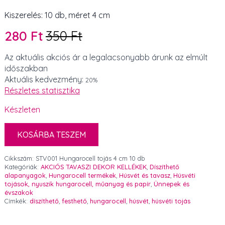
Kiszerelés: 10 db, méret 4 cm
280
Ft
350
Ft
Original
Current
price
price
Az aktuális akciós ár a legalacsonyabb árunk az elmúlt
időszakban
was:
is:
Aktuális kedvezmény:
20%
350 Ft.
280 Ft.
Részletes statisztika
Készleten
KOSÁRBA TESZEM
Cikkszám:
STV001 Hungarocell tojás 4 cm 10 db
Kategóriák:
AKCIÓS TAVASZI DEKOR KELLÉKEK
,
Díszíthető
alapanyagok
,
Hungarocell termékek
,
Húsvét és tavasz
,
Húsvéti
tojások, nyuszik hungarocell, műanyag és papír
,
Ünnepek és
évszakok
Címkék:
díszíthető
,
festhető
,
hungarocell
,
húsvét
,
húsvéti tojás