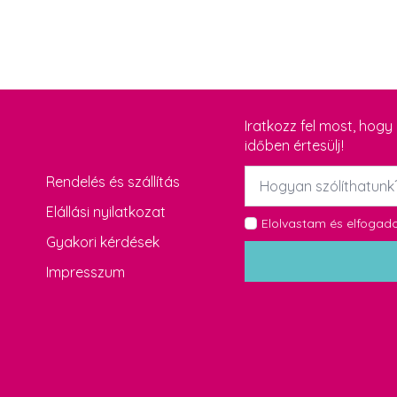
Iratkozz fel most, hog
időben értesülj!
Név
Rendelés és szállítás
*
Elállási nyilatkozat
GDPR
Elolvastam és elfoga
Gyakori kérdések
*
Impresszum