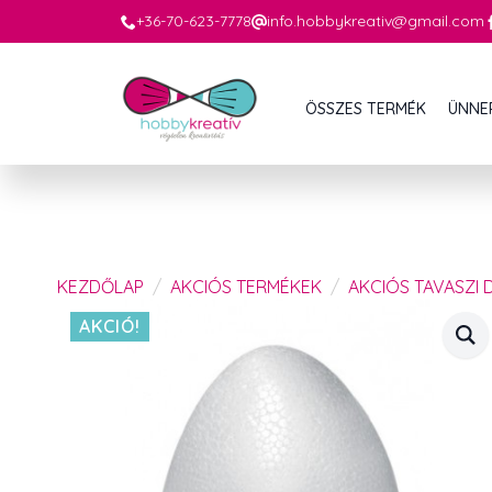
+36-70-623-7778
info.hobbykreativ@gmail.com
ÖSSZES TERMÉK
ÜNNE
KEZDŐLAP
AKCIÓS TERMÉKEK
AKCIÓS TAVASZI 
AKCIÓ!