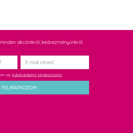
y minden akciónkról, kedvezményünkről
Email
*
dom az
Adatvédelmi tájékoztatót
.
FELIRATKOZOM