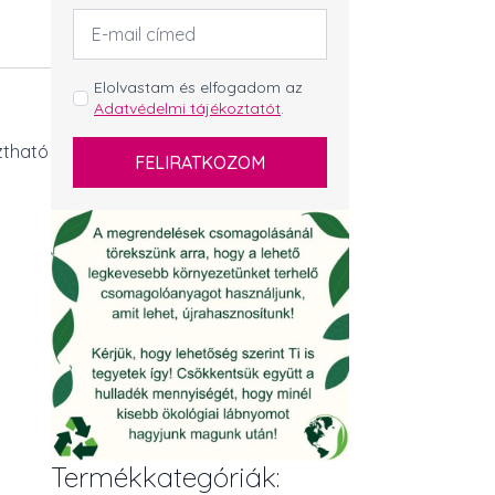
Email
cím
*
GDPR
Elolvastam és elfogadom az
Adatvédelmi tájékoztatót
.
*
ztható
FELIRATKOZOM
Termékkategóriák: