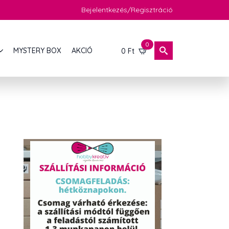
Bejelentkezés/Regisztráció
0
MYSTERY BOX
AKCIÓ
0
Ft