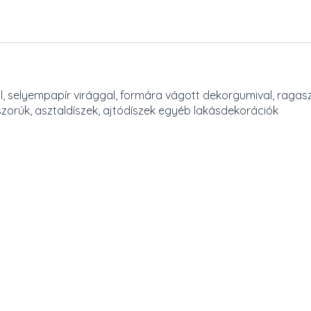
l, selyempapír virággal, formára vágott dekorgumival, ragas
szorúk, asztaldíszek, ajtódíszek egyéb lakásdekorációk