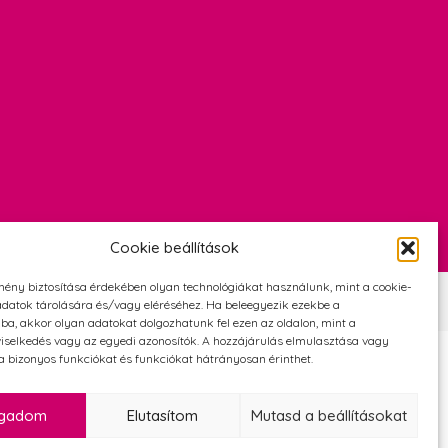
Cookie beállítások
mény biztosítása érdekében olyan technológiákat használunk, mint a cookie-
Szerződési Feltételek
Adatvédelmi és cookie tájékoztató
datok tárolására és/vagy eléréséhez. Ha beleegyezik ezekbe a
ba, akkor olyan adatokat dolgozhatunk fel ezen az oldalon, mint a
iselkedés vagy az egyedi azonosítók. A hozzájárulás elmulasztása vagy
 bizonyos funkciókat és funkciókat hátrányosan érinthet.
ogadom
Elutasítom
Mutasd a beállításokat