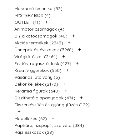
Makramé technika (53)
MYSTERY BOX (4)
+
OUTLET (11)
Animátor csomagok (4)
+
DIY alkotócsomagok (40)
+
Akciós termékek (2343)
+
Ünnepek és évszakok (3968)
+
Virágkötészet (2464)
+
Festék, ragasztó, lakk (427)
+
Kreatív gyerekek (530)
Vásárlási utalvány (5)
+
Dekor kellékek (2170)
+
Kerámia figurák (648)
+
Díszíthető alapanyagok (474)
Ékszerkészítés és gyöngyfűzés (129)
+
+
Modellezés (62)
+
Papíráru, rizspapír, szalvéta (384)
+
Rajz eszközök (28)