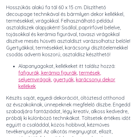
Hosszúkás alakú fa tál 60 x 15 cm. Díszíthető
decoupage technikával és bármilyen dekor kellékkel,
termésekkel, virágokkal. Felhasználható például
asztaldíszek alapjaként! Sisállal, paprírfűvel bélelve,
tojásokkal és kerámia figurával, tavaszi virágokkal
díszítve mesés húsvéti asztaldíszt varázsolhatsz belőle!
Gyertyákkal, termésekkel, karácsonyi díszítőelemekkel
csodás adventi koszorú, asztaldísz készíthető!
Alapanyagokat, kellékeket itt találsz hozzá:
fafigurák,
kerámia figurák
,
termések
,
selyemvirágok
,
gyertyák
,
karácsonyi dekor
kellékek
Készíts saját, egyedi dekorációt, öltöztesd otthonod
az évszakoknak, ünnepeknek megfelelő díszbe. Engedd
szabadjára fantáziádat, légy kreatív, alkoss kedvedre,
próbálj ki különböző technikákat. Töltsetek értékes időt
együtt a családdal, közös hobbival, kézműves
tevékenységgel. Az alkotás megnyugtat, ellazít,