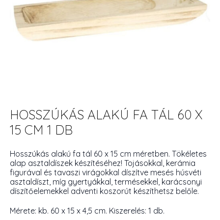
HOSSZÚKÁS ALAKÚ FA TÁL 60 X
15 CM 1 DB
Hosszúkás alakú fa tál 60 x 15 cm méretben. Tökéletes
alap asztaldíszek készítéséhez! Tojásokkal, kerámia
figurával és tavaszi virágokkal díszítve mesés húsvéti
asztaldíszt, míg gyertyákkal, termésekkel, karácsonyi
díszítőelemekkel adventi koszorút készíthetsz belőle.
Mérete: kb. 60 x 15 x 4,5 cm. Kiszerelés: 1 db.