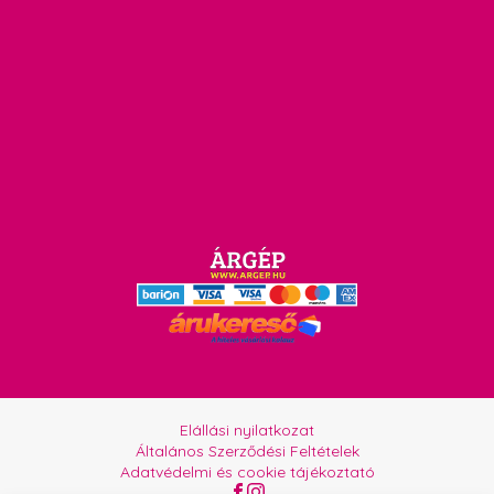
Elállási nyilatkozat
Általános Szerződési Feltételek
Adatvédelmi és cookie tájékoztató