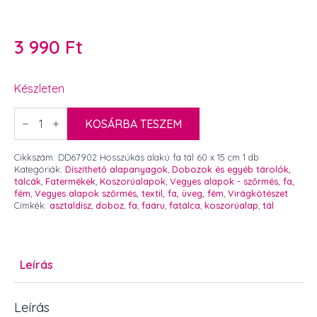
3 990
Ft
Készleten
Hosszúkás
alakú
KOSÁRBA TESZEM
fa
tál
60
Cikkszám:
DD67902 Hosszúkás alakú fa tál 60 x 15 cm 1 db
x
Kategóriák:
Díszíthető alapanyagok
,
Dobozok és egyéb tárolók,
15
tálcák
,
Fatermékek
,
Koszorúalapok
,
Vegyes alapok - szőrmés, fa,
cm
fém
,
Vegyes alapok szőrmés, textil, fa, üveg, fém
,
Virágkötészet
1
Címkék:
asztaldísz
,
doboz
,
fa
,
faáru
,
fatálca
,
koszorúalap
,
tál
db
mennyiség
Leírás
Leírás