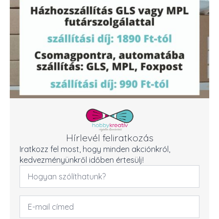
Hírlevél feliratkozás
Iratkozz fel most, hogy minden akciónkról,
kedvezményünkről időben értesülj!
Név
*
Email
cím
*