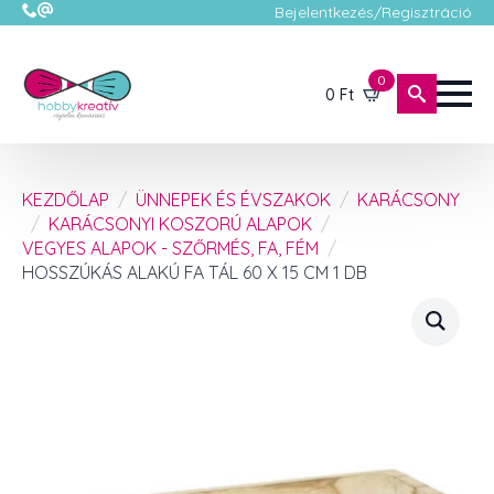
Bejelentkezés/Regisztráció
0
0
Ft
KEZDŐLAP
ÜNNEPEK ÉS ÉVSZAKOK
KARÁCSONY
KARÁCSONYI KOSZORÚ ALAPOK
VEGYES ALAPOK - SZŐRMÉS, FA, FÉM
HOSSZÚKÁS ALAKÚ FA TÁL 60 X 15 CM 1 DB