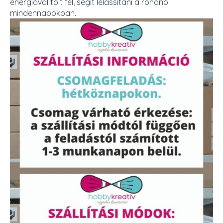
energiával tölt fel, segít lelassítani a rohanó
mindennapokban.