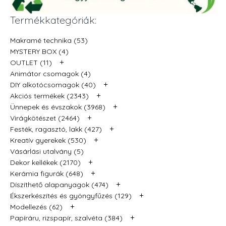
Termékkategóriák:
Makramé technika (53)
MYSTERY BOX (4)
+
OUTLET (11)
Animátor csomagok (4)
+
DIY alkotócsomagok (40)
+
Akciós termékek (2343)
+
Ünnepek és évszakok (3968)
+
Virágkötészet (2464)
+
Festék, ragasztó, lakk (427)
+
Kreatív gyerekek (530)
Vásárlási utalvány (5)
+
Dekor kellékek (2170)
+
Kerámia figurák (648)
+
Díszíthető alapanyagok (474)
+
Ékszerkészítés és gyöngyfűzés (129)
+
Modellezés (62)
+
Papíráru, rizspapír, szalvéta (384)