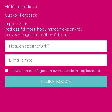
Elállási nyilatkozat
Gyakori kérdések
Impresszum
Iratkozz fel most, hogy minden akciónkról,
kedvezményünkről időben értesülj!
Név
*
Email
*
GDPR
Elolvastam és elfogadom az
Adatvédelmi tájékoztatót
.
*
FELIRATKOZOM