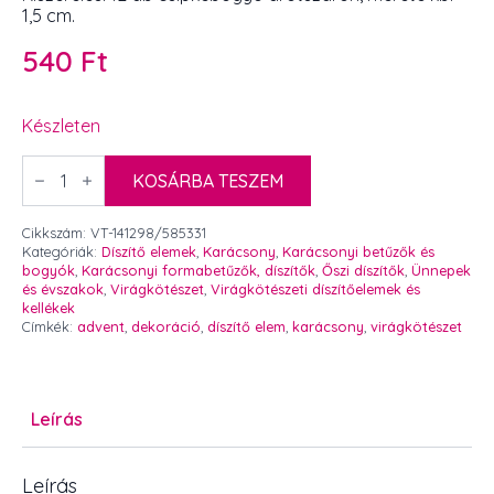
1,5 cm.
540
Ft
Készleten
Kicsi
polifoam
KOSÁRBA TESZEM
csipkebogyó
drótszáron
fényes
Cikkszám:
VT-141298/585331
piros
Kategóriák:
Díszítő elemek
,
Karácsony
,
Karácsonyi betűzők és
1,5
bogyók
,
Karácsonyi formabetűzők, díszítők
,
Őszi díszítők
,
Ünnepek
cm
és évszakok
,
Virágkötészet
,
Virágkötészeti díszítőelemek és
12
kellékek
db
Címkék:
advent
,
dekoráció
,
díszítő elem
,
karácsony
,
virágkötészet
mennyiség
Leírás
Leírás