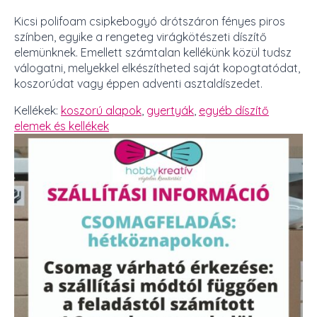
Kicsi polifoam csipkebogyó drótszáron fényes piros
színben, egyike a rengeteg virágkötészeti díszítő
elemünknek. Emellett számtalan kellékünk közül tudsz
válogatni, melyekkel elkészítheted saját kopogtatódat,
koszorúdat vagy éppen adventi asztaldíszedet.
Kellékek:
koszorú alapok
,
gyertyák
,
egyéb díszítő
elemek és kellékek