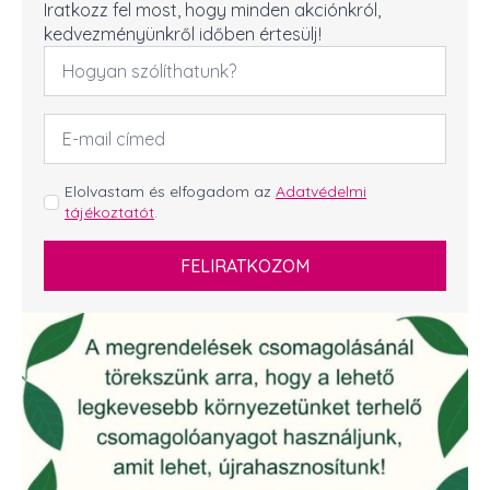
Iratkozz fel most, hogy minden akciónkról,
kedvezményünkről időben értesülj!
Név
*
Email
cím
*
GDPR
Elolvastam és elfogadom az
Adatvédelmi
tájékoztatót
.
*
FELIRATKOZOM