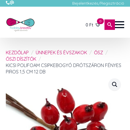
Bejelentkezés/Regisztráció
0
0
Ft
KEZDŐLAP
ÜNNEPEK ÉS ÉVSZAKOK
ŐSZ
ŐSZI DÍSZÍTŐK
KICSI POLIFOAM CSIPKEBOGYÓ DRÓTSZÁRON FÉNYES
PIROS 1,5 CM 12 DB