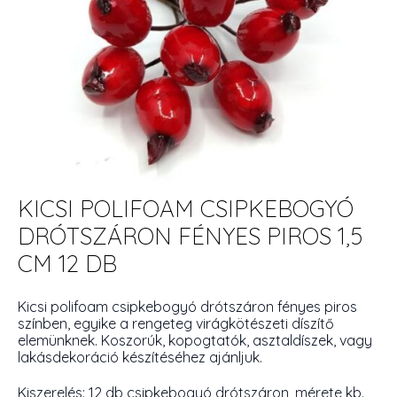
KICSI POLIFOAM CSIPKEBOGYÓ
DRÓTSZÁRON FÉNYES PIROS 1,5
CM 12 DB
Kicsi polifoam csipkebogyó drótszáron fényes piros
színben, egyike a rengeteg virágkötészeti díszítő
elemünknek. Koszorúk, kopogtatók, asztaldíszek, vagy
lakásdekoráció készítéséhez ajánljuk.
Kiszerelés: 12 db csipkebogyó drótszáron, mérete kb.