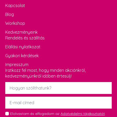
Kapcsolat
Blog
Workshop
Kedvezményeink
Rendelés és szállítás
Elállási nyilatkozat
Gyakori kérdések
Impresszum
Iratkozz fel most, hogy minden akciónkról,
kedvezményünkről időben értesülj!
Név
*
Email
*
GDPR
Elolvastam és elfogadom az
Adatvédelmi tájékoztatót
.