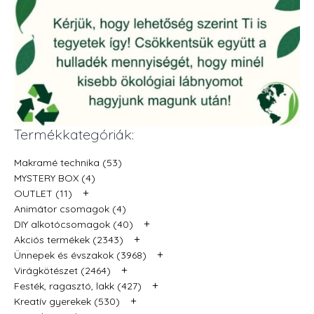
Termékkategóriák:
Makramé technika (53)
MYSTERY BOX (4)
+
OUTLET (11)
Animátor csomagok (4)
+
DIY alkotócsomagok (40)
+
Akciós termékek (2343)
+
Ünnepek és évszakok (3968)
+
Virágkötészet (2464)
+
Festék, ragasztó, lakk (427)
+
Kreatív gyerekek (530)