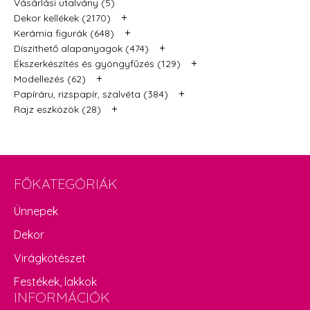
Vásárlási utalvány (5)
+
Dekor kellékek (2170)
+
Kerámia figurák (648)
+
Díszíthető alapanyagok (474)
+
Ékszerkészítés és gyöngyfűzés (129)
+
Modellezés (62)
+
Papíráru, rizspapír, szalvéta (384)
+
Rajz eszközök (28)
FŐKATEGÓRIÁK
Ünnepek
Dekor
Virágkötészet
Festékek, lakkok
INFORMÁCIÓK