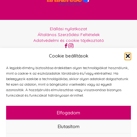
Elállási nyilatkozat
Általános Szerződési Feltételek
Adatvédelmi és cookie tájékoztató
Az oldalt üzemelteti:
Orgabor e.U.
Cookie beállítások
A legjobb élmény biztosítása érdekében olyan technológiákat használunk,
mint a cookie-k az eszközadatok tárolására és/vagy eléréséhez. Ha
beleegyezik ezekbe a technológiákba, akkor olyan adatokat dolgozhatunk
fel ezen az oldalon, mint a böngészési viselkedés vagy az egyedi
azonosítók. A hozzájárulás elmulasztása vagy visszavonása bizonyos
funkciókat és funkciókat hátrányosan érinthet.
Elfogadom
Elutasítom