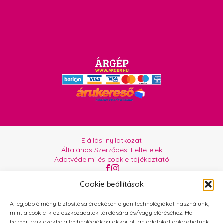
Elállási nyilatkozat
Általános Szerződési Feltételek
Adatvédelmi és cookie tájékoztató
Az oldalt üzemelteti:
Orgabor e.U.
Cookie beállítások
A legjobb élmény biztosítása érdekében olyan technológiákat használunk,
mint a cookie-k az eszközadatok tárolására és/vagy eléréséhez. Ha
beleegyezik ezekbe a technológiákba, akkor olyan adatokat dolgozhatunk