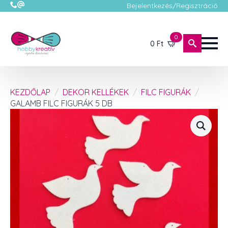
Bejelentkezés/Regisztráció
0
0
Ft
KEZDŐLAP
DEKOR KELLÉKEK
FILC FIGURÁK
GALAMB FILC FIGURÁK 5 DB