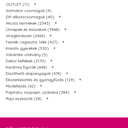
+
OUTLET (11)
Animátor csomagok (4)
+
DIY alkotócsomagok (40)
+
Akciós termékek (2343)
+
Ünnepek és évszakok (3968)
+
Virágkötészet (2464)
+
Festék, ragasztó, lakk (427)
+
Kreatív gyerekek (530)
Vásárlási utalvány (5)
+
Dekor kellékek (2170)
+
Kerámia figurák (648)
+
Díszíthető alapanyagok (474)
+
Ékszerkészítés és gyöngyfűzés (129)
+
Modellezés (62)
+
Papíráru, rizspapír, szalvéta (384)
+
Rajz eszközök (28)