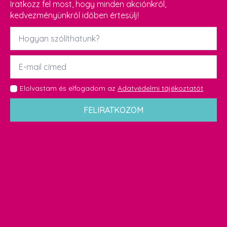
Iratkozz fel most, hogy minden akciónkról,
kedvezményünkről időben értesülj!
Név
*
Email
*
GDPR
Elolvastam és elfogadom az
Adatvédelmi tájékoztatót
.
*
FELIRATKOZOM