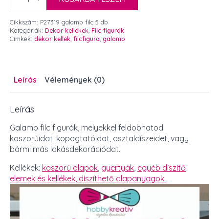
figurák
5
db
Cikkszám:
P27319 galamb filc 5 db
mennyiség
Kategóriák:
Dekor kellékek
,
Filc figurák
Címkék:
dekor kellék
,
filcfigura
,
galamb
Leírás
Vélemények (0)
Leírás
Galamb filc figurák, melyekkel feldobhatod
koszorúidat, kopogtatóidat, asztaldíszeidet, vagy
bármi más lakásdekorációdat.
Kellékek:
koszorú alapok
,
gyertyák
,
egyéb díszítő
elemek és kellékek,
díszíthető alapanyagok.