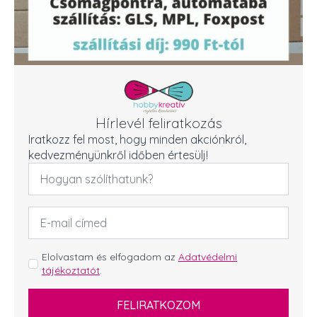
Hírlevél feliratkozás
Iratkozz fel most, hogy minden akciónkról,
kedvezményünkről időben értesülj!
Név
*
Email
cím
*
GDPR
Elolvastam és elfogadom az
Adatvédelmi
tájékoztatót
.
*
FELIRATKOZOM