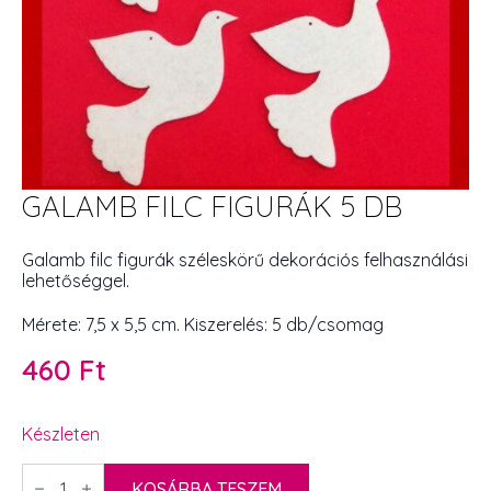
GALAMB FILC FIGURÁK 5 DB
Galamb filc figurák széleskörű dekorációs felhasználási
lehetőséggel.
Mérete: 7,5 x 5,5 cm. Kiszerelés: 5 db/csomag
460
Ft
Készleten
Galamb
filc
KOSÁRBA TESZEM