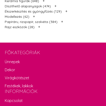
+
Kerámia figurák (648)
+
Díszíthető alapanyagok (474)
+
Ékszerkészítés és gyöngyfűzés (129)
+
Modellezés (62)
+
Papíráru, rizspapír, szalvéta (384)
+
Rajz eszközök (28)
FŐKATEGÓRIÁK
Ünnepek
Dekor
Virágkötészet
Festékek, lakkok
INFORMÁCIÓK
Kapcsolat