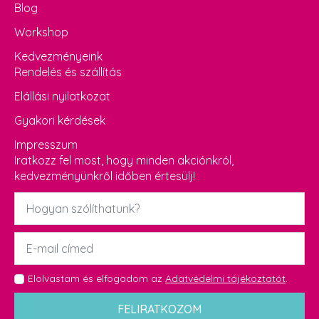
Blog
Workshop
Kedvezményeink
Rendelés és szállítás
Elállási nyilatkozat
Gyakori kérdések
Impresszum
Iratkozz fel most, hogy minden akciónkról,
kedvezményünkről időben értesülj!
Név
*
Email
*
GDPR
Elolvastam és elfogadom az
Adatvédelmi tájékoztatót
.
*
FELIRATKOZOM