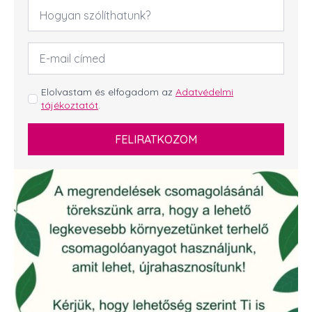
Név
*
Email
cím
*
GDPR
Elolvastam és elfogadom az
Adatvédelmi
tájékoztatót
.
*
FELIRATKOZOM