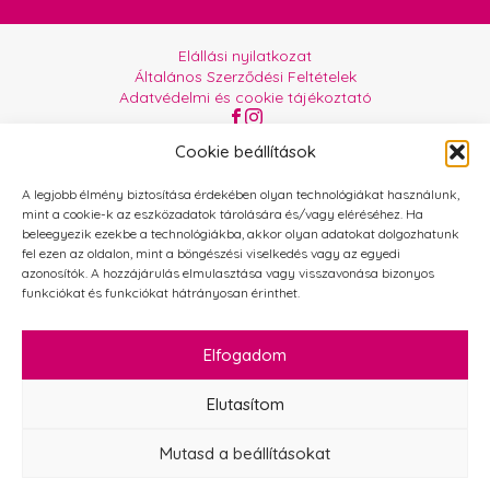
Elállási nyilatkozat
Általános Szerződési Feltételek
Adatvédelmi és cookie tájékoztató
Az oldalt üzemelteti:
Orgabor e.U.
Cookie beállítások
A legjobb élmény biztosítása érdekében olyan technológiákat használunk,
mint a cookie-k az eszközadatok tárolására és/vagy eléréséhez. Ha
beleegyezik ezekbe a technológiákba, akkor olyan adatokat dolgozhatunk
fel ezen az oldalon, mint a böngészési viselkedés vagy az egyedi
azonosítók. A hozzájárulás elmulasztása vagy visszavonása bizonyos
funkciókat és funkciókat hátrányosan érinthet.
Elfogadom
Elutasítom
Mutasd a beállításokat