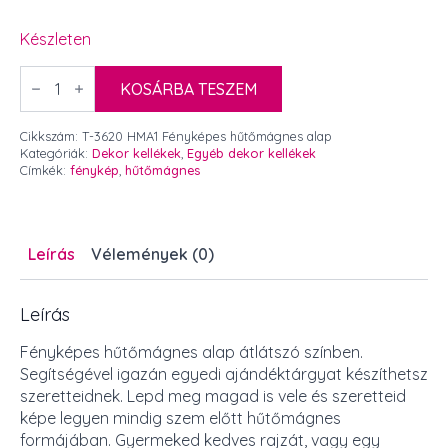
Készleten
Fényképes
hűtőmágnes
KOSÁRBA TESZEM
alap
átlátszó
mennyiség
Cikkszám:
T-3620 HMA1 Fényképes hűtőmágnes alap
Kategóriák:
Dekor kellékek
,
Egyéb dekor kellékek
Címkék:
fénykép
,
hűtőmágnes
Leírás
Vélemények (0)
Leírás
Fényképes hűtőmágnes alap átlátszó színben.
Segítségével igazán egyedi ajándéktárgyat készíthetsz
szeretteidnek. Lepd meg magad is vele és szeretteid
képe legyen mindig szem előtt hűtőmágnes
formájában. Gyermeked kedves rajzát, vagy egy