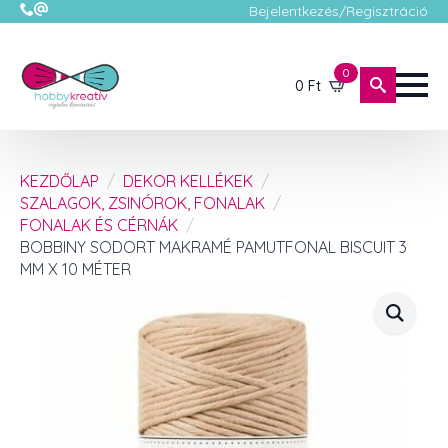
Bejelentkezés/Regisztráció
0
0
Ft
KEZDŐLAP
DEKOR KELLÉKEK
SZALAGOK, ZSINÓROK, FONALAK
FONALAK ÉS CÉRNÁK
BOBBINY SODORT MAKRAMÉ PAMUTFONAL BISCUIT 3
MM X 10 MÉTER