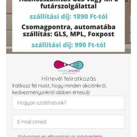
Hírlevél feliratkozás
Iratkozz fel most, hogy minden akciónkról,
kedvezményünkről időben értesülj!
Név
*
Email
cím
*
GDPR
Elolvastam és elfogadom az
Adatvédelmi