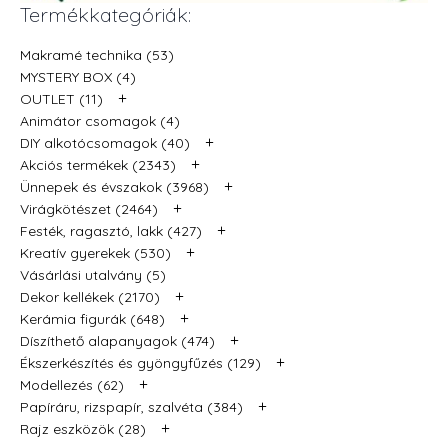
Termékkategóriák:
Makramé technika (53)
MYSTERY BOX (4)
+
OUTLET (11)
Animátor csomagok (4)
+
DIY alkotócsomagok (40)
+
Akciós termékek (2343)
+
Ünnepek és évszakok (3968)
+
Virágkötészet (2464)
+
Festék, ragasztó, lakk (427)
+
Kreatív gyerekek (530)
Vásárlási utalvány (5)
+
Dekor kellékek (2170)
+
Kerámia figurák (648)
+
Díszíthető alapanyagok (474)
+
Ékszerkészítés és gyöngyfűzés (129)
+
Modellezés (62)
+
Papíráru, rizspapír, szalvéta (384)
+
Rajz eszközök (28)