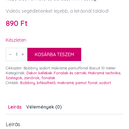
Videós segédleteinket lejjebb, a leírásnál találod!
890
Ft
Készleten
Bobbiny
sodort
KOSÁRBA TESZEM
makramé
pamutfonal
Biscuit
Cikkszám:
Bobbiny sodort makramé pamutfonal Biscuit 10 méter
3
Kategóriák:
Dekor kellékek
,
Fonalak és cérnák
,
Makramé technika
,
mm
Szalagok, zsinórok, fonalak
x
Címkék:
Bobbiny
,
kifésülhető
,
makramé
,
pamut fonal
,
sodort
10
méter
mennyiség
Leírás
Vélemények (0)
Leírás