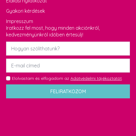
Elállási nyilatkozat
Gyakori kérdések
Impresszum
Iratkozz fel most, hogy minden akciónkról,
kedvezményünkről időben értesülj!
Név
*
Email
*
GDPR
Elolvastam és elfogadom az
Adatvédelmi tájékoztatót
.
*
FELIRATKOZOM