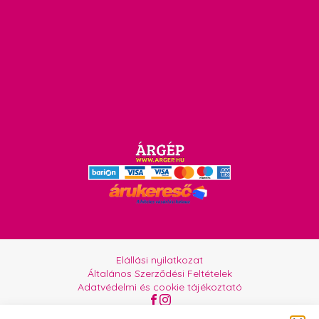
Elállási nyilatkozat
Általános Szerződési Feltételek
Adatvédelmi és cookie tájékoztató
Az oldalt üzemelteti:
Orgabor e.U.