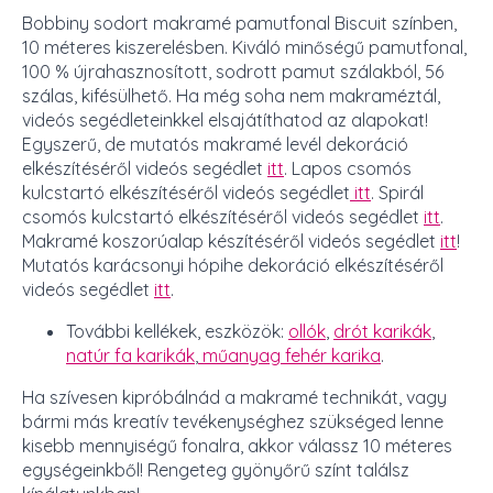
Bobbiny sodort makramé pamutfonal Biscuit színben,
10 méteres kiszerelésben. Kiváló minőségű pamutfonal,
100 % újrahasznosított, sodrott pamut szálakból, 56
szálas, kifésülhető. Ha még soha nem makraméztál,
videós segédleteinkkel elsajátíthatod az alapokat!
Egyszerű, de mutatós makramé levél dekoráció
elkészítéséről videós segédlet
itt
. Lapos csomós
kulcstartó elkészítéséről videós segédlet
itt
. Spirál
csomós kulcstartó elkészítéséről videós segédlet
itt
.
Makramé koszorúalap készítéséről videós segédlet
itt
!
Mutatós karácsonyi hópihe dekoráció elkészítéséről
videós segédlet
itt
.
További kellékek, eszközök:
ollók
,
drót karikák
,
natúr fa karikák
,
műanyag fehér karika
.
Ha szívesen kipróbálnád a makramé technikát, vagy
bármi más kreatív tevékenységhez szükséged lenne
kisebb mennyiségű fonalra, akkor válassz 10 méteres
egységeinkből! Rengeteg gyönyőrű színt találsz