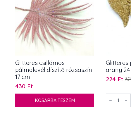
Glitteres csillámos
Glitteres
pálmalevél díszítő rózsaszín
arany 24
17 cm
224
Ft
3
Original
Current
430
Ft
price
price
was:
is:
Glitteres
KOSÁRBA TESZEM
páfrány
320 Ft.
224 Ft.
díszítő
ág
arany
24
cm
mennyiség