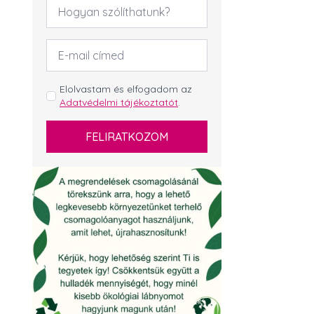
Név
*
Email
cím
*
GDPR
Elolvastam és elfogadom az
Adatvédelmi tájékoztatót
.
*
FELIRATKOZOM