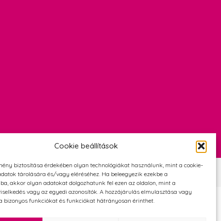
Cookie beállítások
mény biztosítása érdekében olyan technológiákat használunk, mint a cookie-
Szerződési Feltételek
Adatvédelmi és cookie tájékoztató
datok tárolására és/vagy eléréséhez. Ha beleegyezik ezekbe a
ba, akkor olyan adatokat dolgozhatunk fel ezen az oldalon, mint a
iselkedés vagy az egyedi azonosítók. A hozzájárulás elmulasztása vagy
 bizonyos funkciókat és funkciókat hátrányosan érinthet.