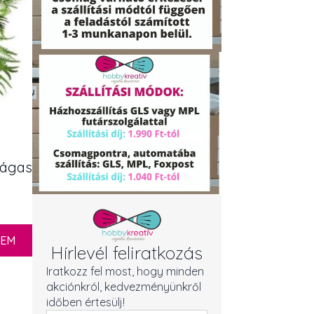
 ágas
ZEM
Hírlevél feliratkozás
Iratkozz fel most, hogy minden
akciónkról, kedvezményünkről
időben értesülj!