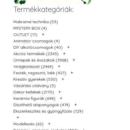
Termékkategóriák:
Makramé technika (53)
MYSTERY BOX (4)
+
OUTLET (11)
Animátor csomagok (4)
+
DIY alkotócsomagok (40)
+
Akciós termékek (2343)
+
Ünnepek és évszakok (3968)
+
Virágkötészet (2464)
+
Festék, ragasztó, lakk (427)
+
Kreatív gyerekek (530)
Vásárlási utalvány (5)
+
Dekor kellékek (2170)
+
Kerámia figurák (648)
+
Díszíthető alapanyagok (474)
Ékszerkészítés és gyöngyfűzés (129)
+
+
Modellezés (62)
+