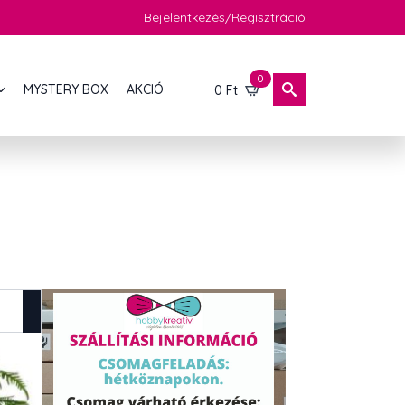
Bejelentkezés/Regisztráció
0
MYSTERY BOX
AKCIÓ
0
Ft