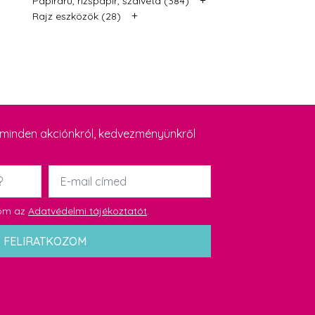
Papíráru, rizspapír, szalvéta (384)
+
Rajz eszközök (28)
y minden akciónkról, kedvezményünkről
Email
*
dom az
Adatvédelmi tájékoztatót
.
FELIRATKOZOM