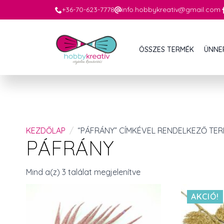
+36-70-623-7778
info.hobbykreativ@gmail.com
ÖSSZES TERMÉK
ÜNNE
KEZDŐLAP
“PÁFRÁNY” CÍMKÉVEL RENDELKEZŐ TE
PÁFRÁNY
Mind a(z) 3 találat megjelenítve
AKCIÓ!