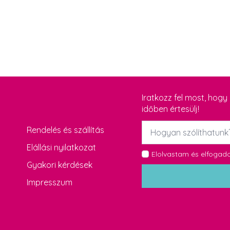
Iratkozz fel most, hog
időben értesülj!
Név
Rendelés és szállítás
*
Elállási nyilatkozat
GDPR
Elolvastam és elfoga
Gyakori kérdések
*
Impresszum