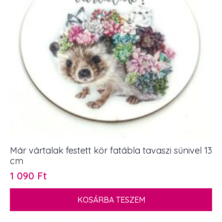
Már vártalak festett kör fatábla tavaszi sünivel 13
cm
1 090
Ft
KOSÁRBA TESZEM