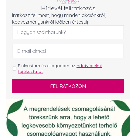
Hírlevél feliratkozás
Iratkozz fel most, hogy minden akciónkról,
kedvezményünkről időben értesülj!
Név
*
Email
cím
*
GDPR
Elolvastam és elfogadom az
Adatvédelmi
tájékoztatót
.
*
FELIRATKOZOM