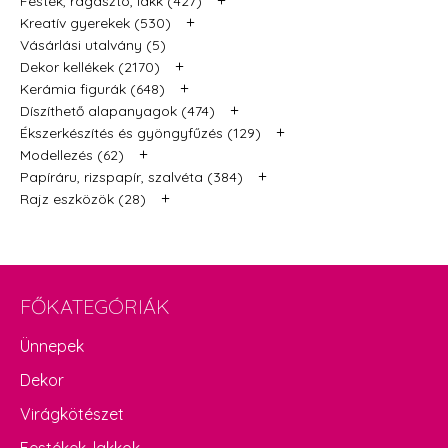
Festék, ragasztó, lakk (427)
+
Kreatív gyerekek (530)
Vásárlási utalvány (5)
+
Dekor kellékek (2170)
+
Kerámia figurák (648)
+
Díszíthető alapanyagok (474)
+
Ékszerkészítés és gyöngyfűzés (129)
+
Modellezés (62)
+
Papíráru, rizspapír, szalvéta (384)
+
Rajz eszközök (28)
FŐKATEGÓRIÁK
Ünnepek
Dekor
Virágkötészet
Festékek, lakkok