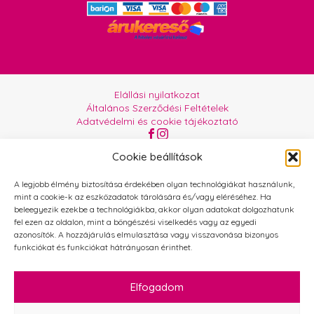
Elállási nyilatkozat
Általános Szerződési Feltételek
Adatvédelmi és cookie tájékoztató
Az oldalt üzemelteti:
Orgabor e.U.
Cookie beállítások
A legjobb élmény biztosítása érdekében olyan technológiákat használunk,
mint a cookie-k az eszközadatok tárolására és/vagy eléréséhez. Ha
beleegyezik ezekbe a technológiákba, akkor olyan adatokat dolgozhatunk
fel ezen az oldalon, mint a böngészési viselkedés vagy az egyedi
azonosítók. A hozzájárulás elmulasztása vagy visszavonása bizonyos
funkciókat és funkciókat hátrányosan érinthet.
Elfogadom