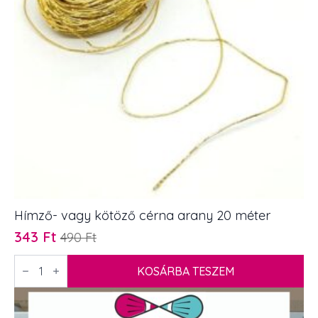
Hímző- vagy kötöző cérna arany 20 méter
343
Ft
490
Ft
Original
Current
price
price
Hímző-
vagy
KOSÁRBA TESZEM
was:
is:
kötöző
490 Ft.
343 Ft.
cérna
arany
20