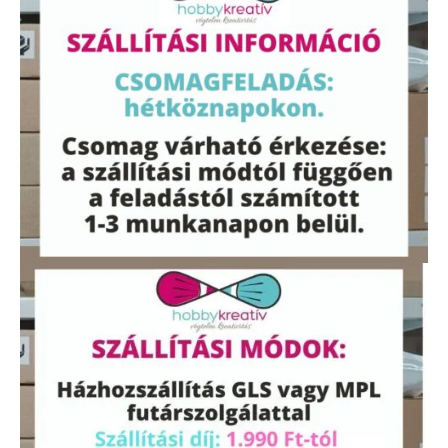
méter
mennyiség