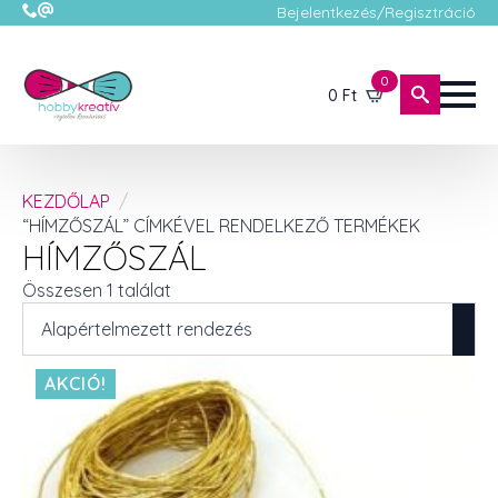
Bejelentkezés/Regisztráció
0
0
Ft
KEZDŐLAP
“HÍMZŐSZÁL” CÍMKÉVEL RENDELKEZŐ TERMÉKEK
HÍMZŐSZÁL
Összesen 1 találat
AKCIÓ!