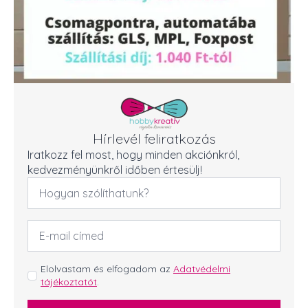
Hírlevél feliratkozás
Iratkozz fel most, hogy minden akciónkról,
kedvezményünkről időben értesülj!
Név
*
Email
cím
*
GDPR
Elolvastam és elfogadom az
Adatvédelmi
tájékoztatót
.
*