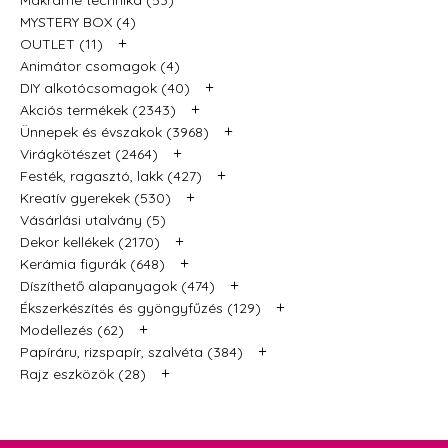
MYSTERY BOX (4)
+
OUTLET (11)
Animátor csomagok (4)
+
DIY alkotócsomagok (40)
+
Akciós termékek (2343)
+
Ünnepek és évszakok (3968)
+
Virágkötészet (2464)
+
Festék, ragasztó, lakk (427)
+
Kreatív gyerekek (530)
Vásárlási utalvány (5)
+
Dekor kellékek (2170)
+
Kerámia figurák (648)
+
Díszíthető alapanyagok (474)
+
Ékszerkészítés és gyöngyfűzés (129)
+
Modellezés (62)
+
Papíráru, rizspapír, szalvéta (384)
+
Rajz eszközök (28)