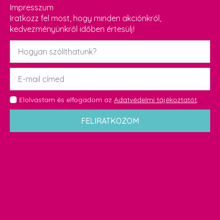
Impresszum
Iratkozz fel most, hogy minden akciónkról,
kedvezményünkről időben értesülj!
Név
*
Email
*
GDPR
Elolvastam és elfogadom az
Adatvédelmi tájékoztatót
.
*
FELIRATKOZOM