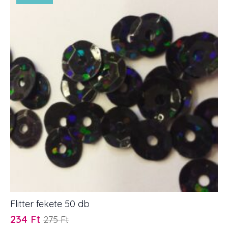
mennyiség
Flitter fekete 50 db
234
Ft
275
Ft
Original
Current