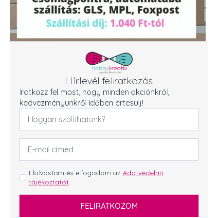
Hírlevél feliratkozás
Iratkozz fel most, hogy minden akciónkról,
kedvezményünkről időben értesülj!
Név
*
Email
cím
*
GDPR
Elolvastam és elfogadom az
Adatvédelmi
tájékoztatót
.
*
FELIRATKOZOM