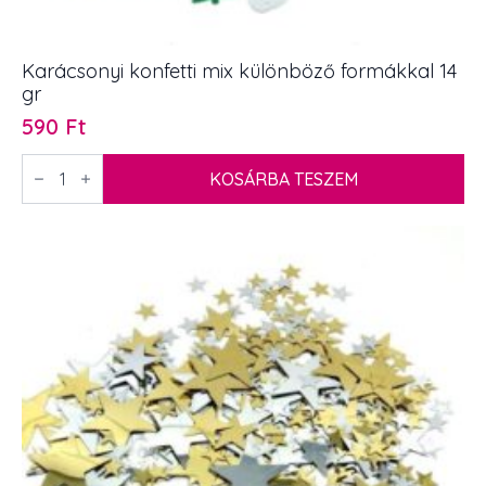
Karácsonyi konfetti mix különböző formákkal 14
gr
590
Ft
Karácsonyi
konfetti
KOSÁRBA TESZEM
mix
különböző
formákkal
14
gr
mennyiség