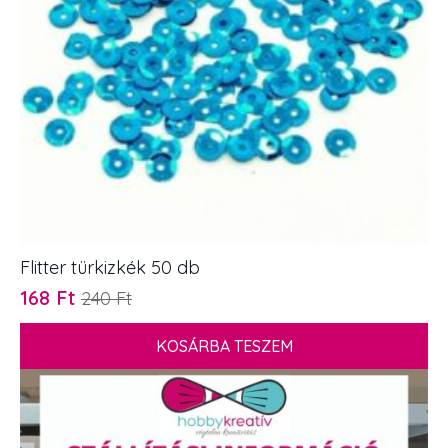
Flitter türkizkék 50 db
168
Ft
240
Ft
Original
Current
price
price
KOSÁRBA TESZEM
was:
is:
240 Ft.
168 Ft.