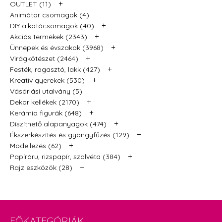
+
OUTLET (11)
Animátor csomagok (4)
+
DIY alkotócsomagok (40)
+
Akciós termékek (2343)
+
Ünnepek és évszakok (3968)
+
Virágkötészet (2464)
+
Festék, ragasztó, lakk (427)
+
Kreatív gyerekek (530)
Vásárlási utalvány (5)
+
Dekor kellékek (2170)
+
Kerámia figurák (648)
+
Díszíthető alapanyagok (474)
+
Ékszerkészítés és gyöngyfűzés (129)
+
Modellezés (62)
+
Papíráru, rizspapír, szalvéta (384)
+
Rajz eszközök (28)
FŐKATEGÓRIÁK