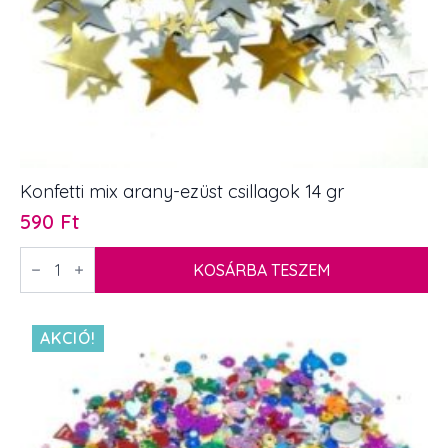
Konfetti mix arany-ezüst csillagok 14 gr
590
Ft
Konfetti
mix
KOSÁRBA TESZEM
arany-
ezüst
csillagok
14
AKCIÓ!
gr
mennyiség