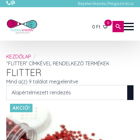
Bejelentkezés/Regisztráció
0
0
Ft
KEZDŐLAP
“FLITTER” CÍMKÉVEL RENDELKEZŐ TERMÉKEK
FLITTER
Mind a(z) 9 találat megjelenítve
AKCIÓ!