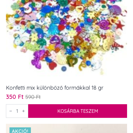
Konfetti mix különböző formákkal 18 gr
350
Ft
590
Ft
Original
Current
price
price
Konfetti
mix
KOSÁRBA TESZEM
was:
is:
különböző
590 Ft.
350 Ft.
formákkal
18
gr
AKCIÓ!