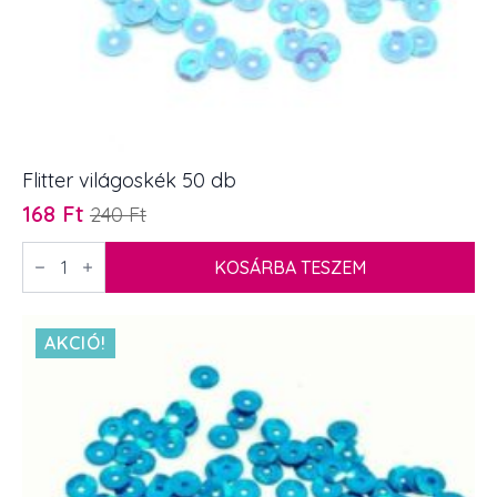
Flitter világoskék 50 db
168
Ft
240
Ft
Original
Current
price
price
Flitter
világoskék
KOSÁRBA TESZEM
was:
is:
50
240 Ft.
168 Ft.
db
mennyiség
AKCIÓ!