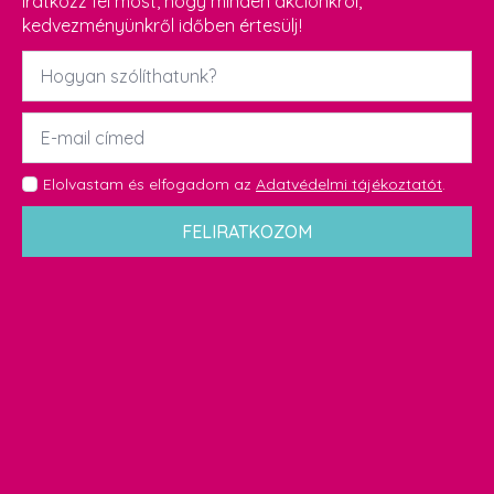
Iratkozz fel most, hogy minden akciónkról,
kedvezményünkről időben értesülj!
Név
*
Email
*
GDPR
Elolvastam és elfogadom az
Adatvédelmi tájékoztatót
.
*
FELIRATKOZOM