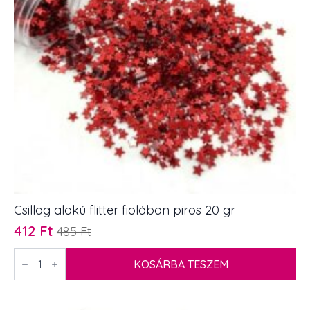
Csillag alakú flitter fiolában piros 20 gr
412
Ft
485
Ft
Original
Current
price
price
Csillag
alakú
KOSÁRBA TESZEM
was:
is:
flitter
485 Ft.
412 Ft.
fiolában
piros
20