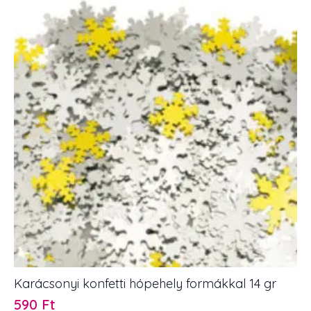
gr
mennyiség
Karácsonyi konfetti hópehely formákkal 14 gr
590
Ft